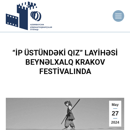
“İP ÜSTÜNDƏKI QIZ” LAYIHƏSI
BEYNƏLXALQ KRAKOV
FESTIVALINDA
May
27
2024