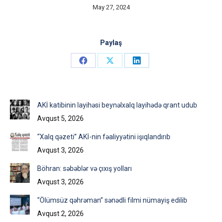
May 27, 2024
Paylaş
Share
Share
Share
on
on
on
Facebook
X
LinkedIn
AKİ katibinin layihəsi beynəlxalq layihədə qrant udub
Avqust 5, 2026
“Xalq qəzeti” AKİ-nin fəaliyyətini işıqlandırıb
Avqust 3, 2026
Böhran: səbəblər və çıxış yolları
Avqust 3, 2026
“Ölümsüz qəhrəman” sənədli filmi nümayiş edilib
Avqust 2, 2026