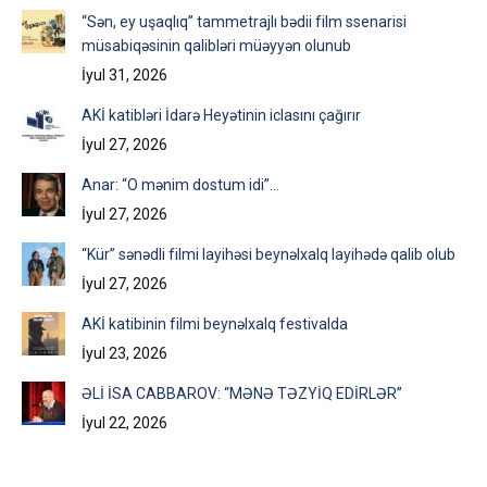
“Sən, ey uşaqlıq” tammetrajlı bədii film ssenarisi
müsabiqəsinin qalibləri müəyyən olunub
İyul 31, 2026
AKİ katibləri İdarə Heyətinin iclasını çağırır
İyul 27, 2026
Anar: “O mənim dostum idi”…
İyul 27, 2026
“Kür” sənədli filmi layihəsi beynəlxalq layihədə qalib olub
İyul 27, 2026
AKİ katibinin filmi beynəlxalq festivalda
İyul 23, 2026
ƏLİ İSA CABBAROV: “MƏNƏ TƏZYİQ EDİRLƏR”
İyul 22, 2026