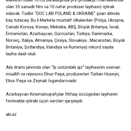
Marketin builki 10-cu buraxılışında pre-prodakşn mərhələsində
olan 35 sənədli film və 10 nəfər prodüser layihəsiz iştirak
edəcək. Tədbir “DOC LAB POLAND & UKRAINE” şüarı altında
baş tutacaq. Bu il Marketə müxtəlif ölkələrdən (Polşa, Ukrayna,
Cənubi Koreya, Konqo, Meksika, ABŞ, Böyük Britaniya, İsrail,
Ermənistan, Azərbaycan, Gürcüstan, Türkiyə, Danimarka,
Norveç, İtaliya, Almaniya, Çexiya, Slovakiya , Macarıstan, Böyük
Britaniya, Şotlandiya, İrlandiya və Rumıniya) rekord sayda
layihə daxil olub.
Ailə dramı janrında olan “İp üstündəki qız” layihəsinin ssenari
müəllifi və rejissoru Elnur Paşa, prodüserləri Türkan Hüseyn,
Elnur Paşa və Zeynəb İsgəndərovadır.
Azərbaycan Kinematoqrafçılar İttifaqı sözügedən layihənin
festivalda iştirakı üçün xərcləri qarşılayıb.
aki.az