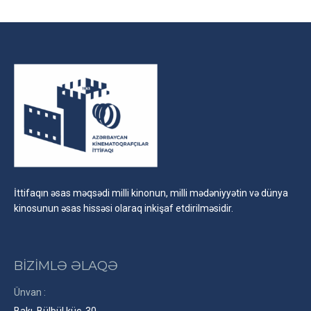
İttifaqın əsas məqsədi milli kinonun, milli mədəniyyətin və dünya
kinosunun əsas hissəsi olaraq inkişaf etdirilməsidir.
BİZİMLƏ ƏLAQƏ
Ünvan :