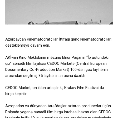
Azərbaycan Kinematoqrafçılar İttifaqı gənc kinematoqrafçıları
dəstəkləməyə davam edir.
AKİ-nin Kino Məktəbinin məzunu Elnur Paşanın “İp üstündəki
qız” sənədli film layihəsi CEDOC Marketə (Central European
Documentary Co-Production Market) 100-dən çox layihənin
arasından seçilmiş 35 layihənin sırasına daxildir.
CEDOC Market, on ildən artıqdır ki, Krakov Film Festivalı ilə
birgə keçirilir.
Avropadan və dünyadan tərəfdaşlar axtaran prodüserlər üçün
Polşada yeganə sənədli film birgə istehsal bazarı olan CEDOC