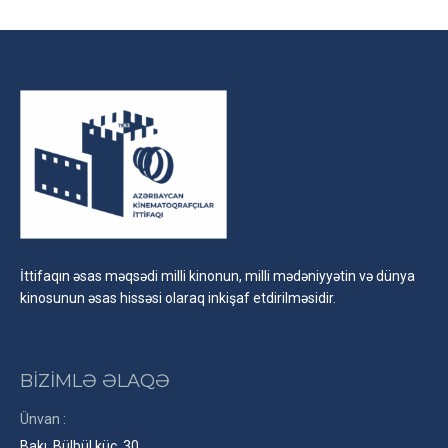
İttifaqın əsas məqsədi milli kinonun, milli mədəniyyətin və dünya
kinosunun əsas hissəsi olaraq inkişaf etdirilməsidir.
BİZİMLƏ ƏLAQƏ
Ünvan :
Bakı, Bülbül küç. 30.