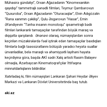
Mühasirə gündəliyi”, Orxan Ağazadənin “Kinomexanikin
qayıdışı” tammetrajlı sənədli filmləri, Teymur Qəmbərovun
“Quxuroba”, Orxan Ağazadənin “Oturacaqlar”, Elvin Adıgözəlin
“Rəna xanımın çəkilişi”, Qulu Əsgərovun “Hasar”, Emin
Əfəndiyevin “Tənha insanın monoloqu” qısametrajlı bədii
filmləri lənkəranlı tamaşaçılar tərəfindən böyük maraq və
diqqətlə qarşılandı. Ənənəvi olaraq, nümayişlərdən sonra
keçirilən müzakirələrdə fəal iştirak edən tamaşaçılar baxdıqları
filmlərlə bağlı təəssüratlarını bölüşüb yaradıcı heyətə suallar
ünvanladılar, belə maraqlı və əhəmiyyətli layihəni həyata
keçirdiyinə görə, başda AKİ sədri Xalq artisti Rasim Balayev
olmaqla, Azərbaycan Kinematoqrafçılar İttifaqına
minnətdarlıqlarını bildirdilər.
Xatırladaq ki, film nümayişləri Lənkəran Şəhəri Heydər Əliyev
Mərkəzi və Lənkəran Dövlət Universitetində baş tutub.
aki.az