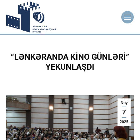
“LƏNKƏRANDA KINO GÜNLƏRI”
YEKUNLAŞDI
Noy
7
2025