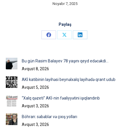
Noyabr 7, 2025
Paylaş
Share
Share
Share
on
on
on
Facebook
X
LinkedIn
Bu gün Rasim Balayev 78 yaşını qeyd edəcəkdi…
Avqust 8, 2026
AKİ katibinin layihəsi beynəlxalq layihədə qrant udub
Avqust 5, 2026
“Xalq qəzeti” AKİ-nin fəaliyyətini işıqlandırıb
Avqust 3, 2026
Böhran: səbəblər və çıxış yolları
Avqust 3, 2026