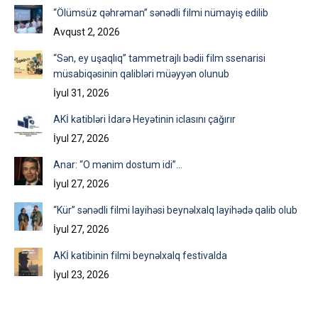
“Ölümsüz qəhrəman” sənədli filmi nümayiş edilib
Avqust 2, 2026
“Sən, ey uşaqlıq” tammetrajlı bədii film ssenarisi
müsabiqəsinin qalibləri müəyyən olunub
İyul 31, 2026
AKİ katibləri İdarə Heyətinin iclasını çağırır
İyul 27, 2026
Anar: “O mənim dostum idi”…
İyul 27, 2026
“Kür” sənədli filmi layihəsi beynəlxalq layihədə qalib olub
İyul 27, 2026
AKİ katibinin filmi beynəlxalq festivalda
İyul 23, 2026