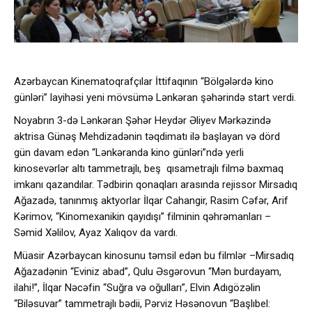
Azərbaycan Kinematoqrafçılar İttifaqının “Bölgələrdə kino
günləri” layihəsi yeni mövsümə Lənkəran şəhərində start verdi.
Noyabrın 3-də Lənkəran Şəhər Heydər Əliyev Mərkəzində
aktrisa Günəş Mehdizadənin təqdimatı ilə başlayan və dörd
gün davam edən “Lənkəranda kino günləri”ndə yerli
kinosevərlər altı tammetrajlı, beş qısametrajlı filmə baxmaq
imkanı qazandılar. Tədbirin qonaqları arasında rejissor Mirsadıq
Ağazadə, tanınmış aktyorlar İlqar Cahangir, Rasim Cəfər, Arif
Kərimov, “Kinomexanikin qayıdışı” filminin qəhrəmanları –
Səmid Xəlilov, Ayaz Xalıqov da vardı.
Müasir Azərbaycan kinosunu təmsil edən bu filmlər –Mirsadıq
Ağazadənin “Eviniz abad”, Qulu Əsgərovun “Mən burdayam,
ilahi!”, İlqar Nəcəfin “Suğra və oğulları”, Elvin Adıgözəlin
“Biləsuvar” tammetrajlı bədii, Pərviz Həsənovun “Başlıbel: