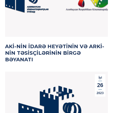
AKİ-NIN İDARƏ HEYƏTININ VƏ ARKİ-
NIN TƏSISÇILƏRININ BIRGƏ
BƏYANATI
İyl
26
2023