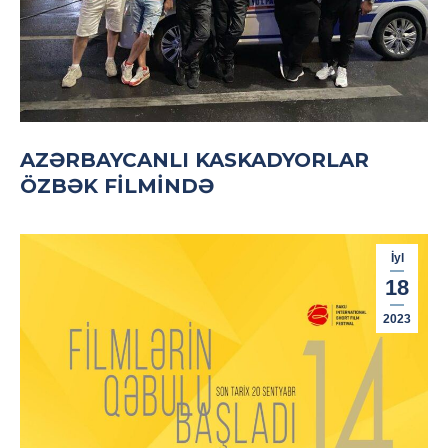
AZƏRBAYCANLI KASKADYORLAR
ÖZBƏK FILMINDƏ
İyl
18
2023