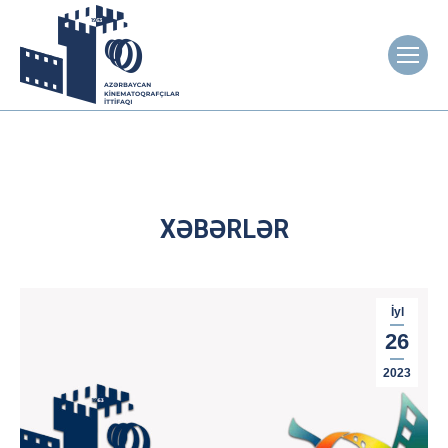
XƏBƏRLƏR
İyl
26
2023