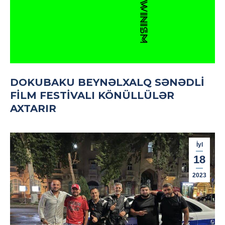
DOKUBAKU BEYNƏLXALQ SƏNƏDLI
FILM FESTIVALI KÖNÜLLÜLƏR
AXTARIR
İyl
18
2023