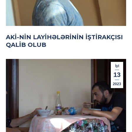
AKİ-NIN LAYIHƏLƏRININ IŞTIRAKÇISI
QALIB OLUB
İyl
13
2023