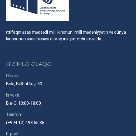
İttifaqın əsas məqsədi milli kinonun, milli mədəniyyətin və dünya
kinosunun əsas hissəsi olaraq inkişaf etdirilməsidir.
BİZİMLƏ ƏLAQƏ
Ünvan :
Bakı, Bülbül küç. 30.
Iş vaxtı:
B.e-C. 10:00-18:00
Telefon:
(+994 12) 493 65 86
E-poçt: