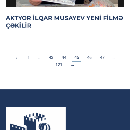
AKTYOR İLQAR MUSAYEV YENI FILMƏ
ÇƏKILIR
←
1
…
43
44
45
46
47
…
121
→