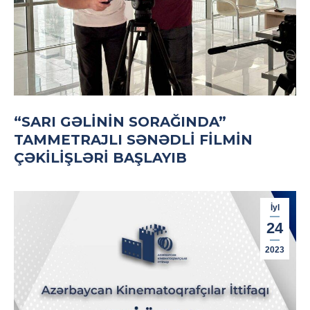
“SARI GƏLININ SORAĞINDA”
TAMMETRAJLI SƏNƏDLI FILMIN
ÇƏKILIŞLƏRI BAŞLAYIB
İyl
24
2023