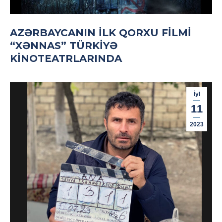
AZƏRBAYCANIN ILK QORXU FILMI
“XƏNNAS” TÜRKIYƏ
KINOTEATRLARINDA
İyl
11
2023