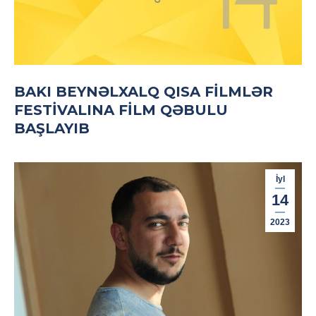
BAKI BEYNƏLXALQ QISA FILMLƏR
FESTIVALINA FILM QƏBULU
BAŞLAYIB
İyl
14
2023