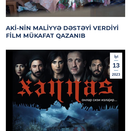
AKİ-NIN MALIYYƏ DƏSTƏYI VERDIYI
FILM MÜKAFAT QAZANIB
İyl
13
2023