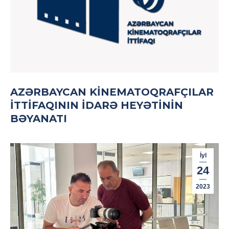
AZƏRBAYCAN KINEMATOQRAFÇILAR
İTTIFAQININ İDARƏ HEYƏTININ
BƏYANATI
İyl
24
2023