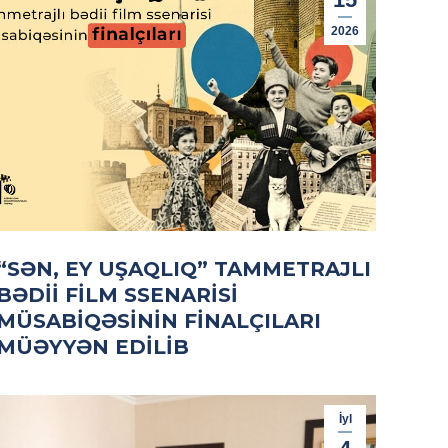
2026
“SƏN, EY UŞAQLIQ” TAMMETRAJLI
BƏDII FILM SSENARISI
MÜSABIQƏSININ FINALÇILARI
MÜƏYYƏN EDILIB
İyl