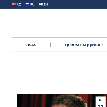
AZ
RU
EN
ƏSAS
QURUM HAQQINDA
ƏSAS
QURUM HAQQINDA
İyl
22