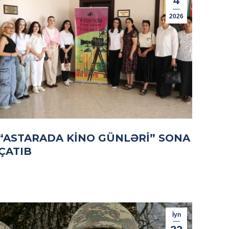
4
2026
“ASTARADA KINO GÜNLƏRI” SONA
ÇATIB
İyn