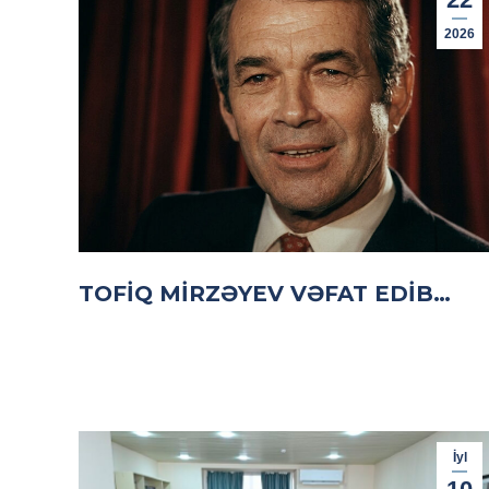
2026
TOFIQ MIRZƏYEV VƏFAT EDIB…
İyl