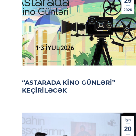
29
2026
“ASTARADA KINO GÜNLƏRI”
KEÇIRILƏCƏK
İyn
20