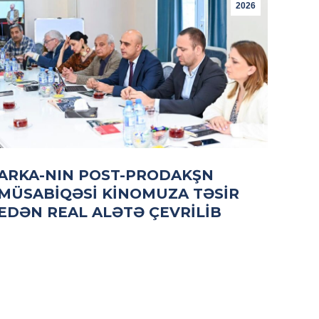
2026
ARKA-NIN POST-PRODAKŞN
MÜSABIQƏSI KINOMUZA TƏSIR
EDƏN REAL ALƏTƏ ÇEVRILIB