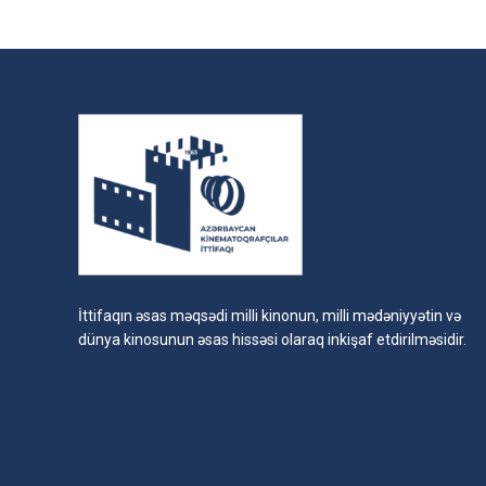
İttifaqın əsas məqsədi milli kinonun, milli mədəniyyətin və
dünya kinosunun əsas hissəsi olaraq inkişaf etdirilməsidir.