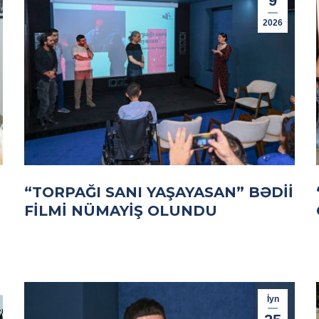
9
2026
“TORPAĞI SANI YAŞAYASAN” BƏDII
FILMI NÜMAYIŞ OLUNDU
İyn