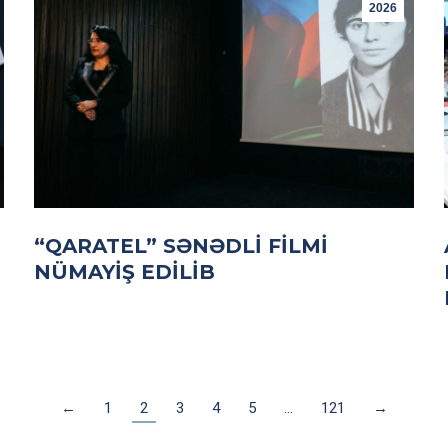
2026
“QARATEL” SƏNƏDLI FILMI
NÜMAYIŞ EDILIB
←
1
2
3
4
5
…
121
→