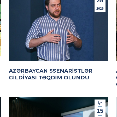
25
2026
AZƏRBAYCAN SSENARISTLƏR
GILDIYASI TƏQDIM OLUNDU
İyn
15