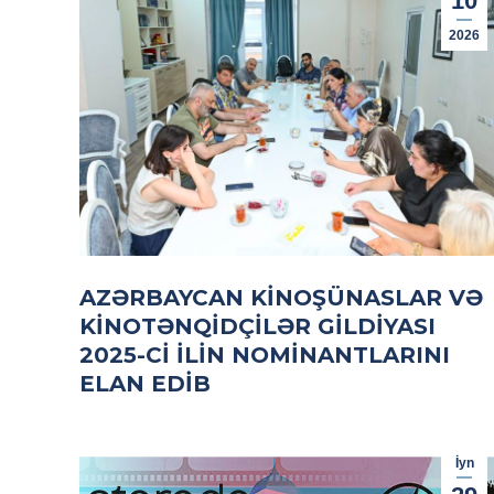
10
2026
AZƏRBAYCAN KINOŞÜNASLAR VƏ
KINOTƏNQIDÇILƏR GILDIYASI
2025-CI ILIN NOMINANTLARINI
ELAN EDIB
İyn