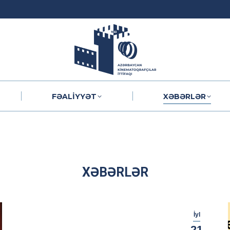
FƏALIYYƏT
XƏBƏRLƏR
FƏALIYYƏT
XƏBƏRLƏR
XƏBƏRLƏR
İyl
21