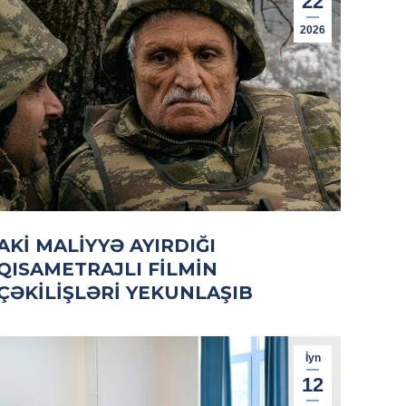
22
2026
AKİ MALIYYƏ AYIRDIĞI
QISAMETRAJLI FILMIN
ÇƏKILIŞLƏRI YEKUNLAŞIB
İyn
12