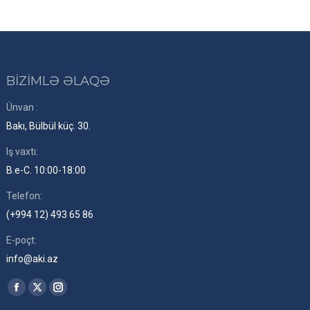
BİZİMLƏ ƏLAQƏ
Ünvan :
Bakı, Bülbül küç. 30.
Iş vaxtı:
B.e-C. 10:00-18:00
Telefon:
(+994 12) 493 65 86
E-poçt:
info@aki.az
Find us on:
Facebook
X
Instagram