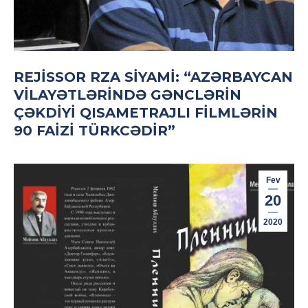
REJISSOR RZA SIYAMI: “AZƏRBAYCAN
VILAYƏTLƏRINDƏ GƏNCLƏRIN
ÇƏKDIYI QISAMETRAJLI FILMLƏRIN
90 FAIZI TÜRKCƏDIR”
Fev
20
2020