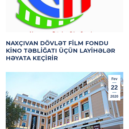
NAXÇIVAN DÖVLƏT FILM FONDU
KINO TƏBLIĞATI ÜÇÜN LAYIHƏLƏR
HƏYATA KEÇIRIR
Fev
22
2020