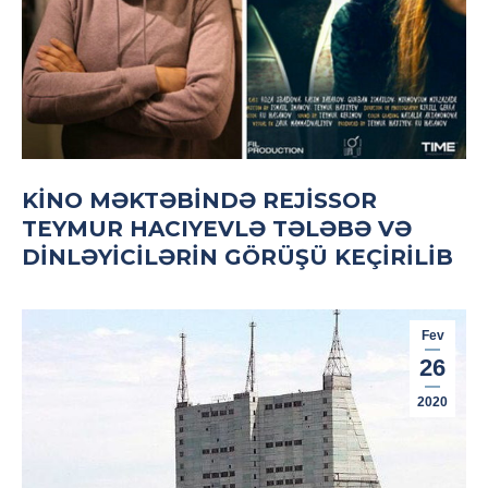
KINO MƏKTƏBINDƏ REJISSOR
TEYMUR HACIYEVLƏ TƏLƏBƏ VƏ
DINLƏYICILƏRIN GÖRÜŞÜ KEÇIRILIB
Fev
26
2020