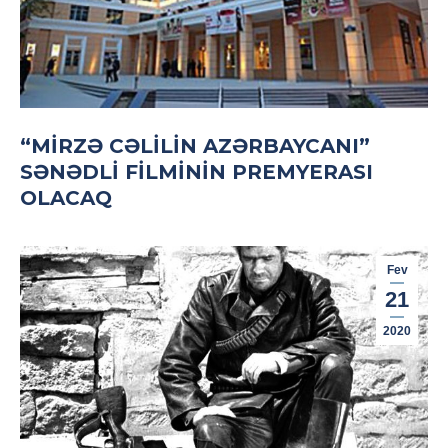
“MIRZƏ CƏLILIN AZƏRBAYCANI”
SƏNƏDLI FILMININ PREMYERASI
OLACAQ
Fev
21
2020