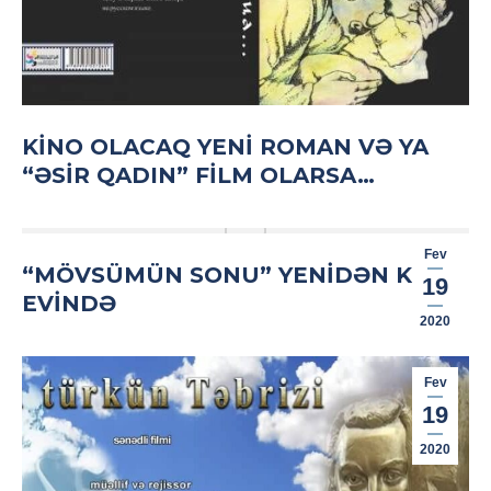
KINO OLACAQ YENI ROMAN VƏ YA
“ƏSIR QADIN” FILM OLARSA…
Fev
“MÖVSÜMÜN SONU” YENIDƏN KINO
19
EVINDƏ
2020
Fev
19
2020