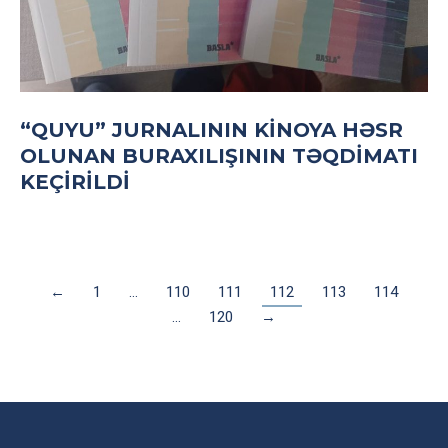
“QUYU” JURNALININ KINOYA HƏSR
OLUNAN BURAXILIŞININ TƏQDIMATI
KEÇIRILDI
←
1
…
110
111
112
113
114
…
120
→