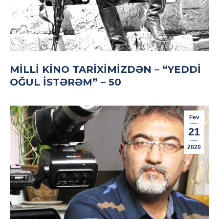
MILLI KINO TARIXIMIZDƏN – “YEDDI
OĞUL ISTƏRƏM” – 50
Fev
21
2020