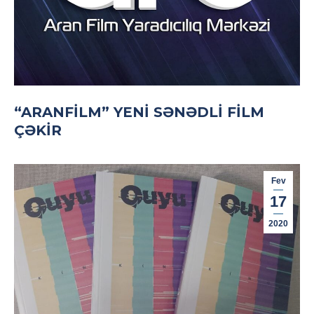
“ARANFILM” YENI SƏNƏDLI FILM
ÇƏKIR
Fev
17
2020