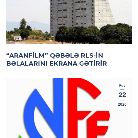
“ARANFILM” QƏBƏLƏ RLS-IN
BƏLALARINI EKRANA GƏTIRIR
Fev
22
2020