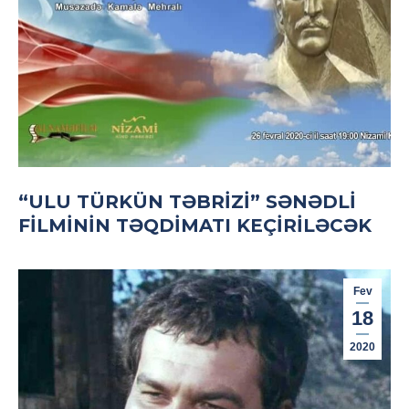
“ULU TÜRKÜN TƏBRIZI” SƏNƏDLI
FILMININ TƏQDIMATI KEÇIRILƏCƏK
Fev
18
2020