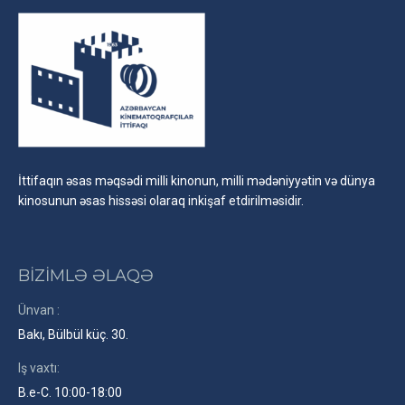
İttifaqın əsas məqsədi milli kinonun, milli mədəniyyətin və dünya
kinosunun əsas hissəsi olaraq inkişaf etdirilməsidir.
BİZİMLƏ ƏLAQƏ
Ünvan :
Bakı, Bülbül küç. 30.
Iş vaxtı:
B.e-C. 10:00-18:00