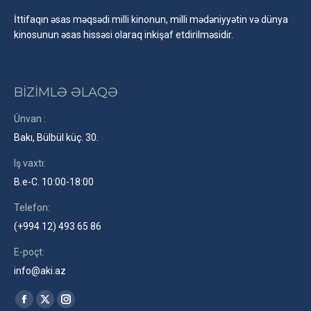
İttifaqın əsas məqsədi milli kinonun, milli mədəniyyətin və dünya
kinosunun əsas hissəsi olaraq inkişaf etdirilməsidir.
BİZİMLƏ ƏLAQƏ
Ünvan :
Bakı, Bülbül küç. 30.
Iş vaxtı:
B.e-C. 10:00-18:00
Telefon:
(+994 12) 493 65 86
E-poçt:
info@aki.az
Find us on:
Facebook
X
Instagram