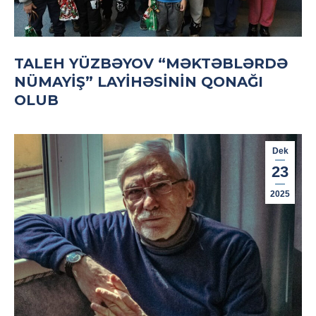
TALEH YÜZBƏYOV “MƏKTƏBLƏRDƏ
NÜMAYIŞ” LAYIHƏSININ QONAĞI
OLUB
Dek
23
2025