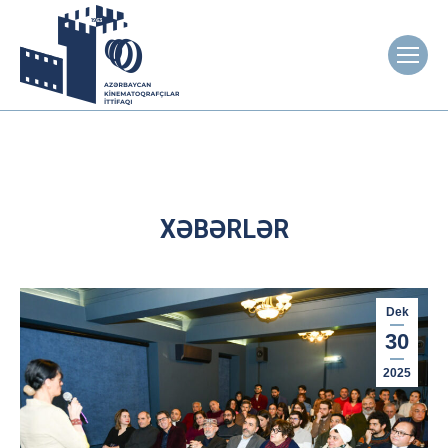
XƏBƏRLƏR
Dek
30
2025