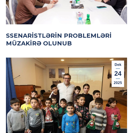
SSENARISTLƏRIN PROBLEMLƏRI
MÜZAKIRƏ OLUNUB
Dek
24
2025