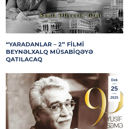
“YARADANLAR – 2” FILMI
BEYNƏLXALQ MÜSABIQƏYƏ
QATILACAQ
Dek
25
2025