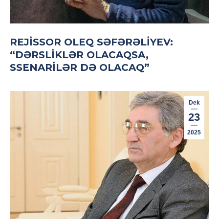
REJISSOR OLEQ SƏFƏRƏLIYEV:
“DƏRSLIKLƏR OLACAQSA,
SSENARILƏR DƏ OLACAQ”
Dek
23
2025