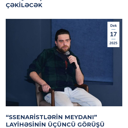
ÇƏKILƏCƏK
Dek
17
2025
“SSENARISTLƏRIN MEYDANI”
LAYIHƏSININ ÜÇÜNCÜ GÖRÜŞÜ