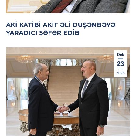
AKİ KATIBI AKIF ƏLI DÜŞƏNBƏYƏ
YARADICI SƏFƏR EDIB
Dek
23
2025