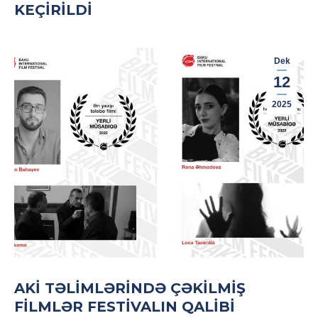
KEÇIRILDI
Dek
12
2025
AKİ TƏLIMLƏRINDƏ ÇƏKILMIŞ
FILMLƏR FESTIVALIN QALIBI