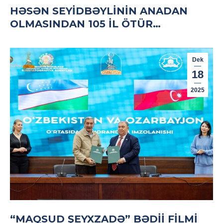
HƏSƏN SEYIDBƏYLININ ANADAN
OLMASINDAN 105 IL ÖTÜR…
Dek
18
2025
“MAQSUD ŞEYXZADƏ” BƏDII FILMI