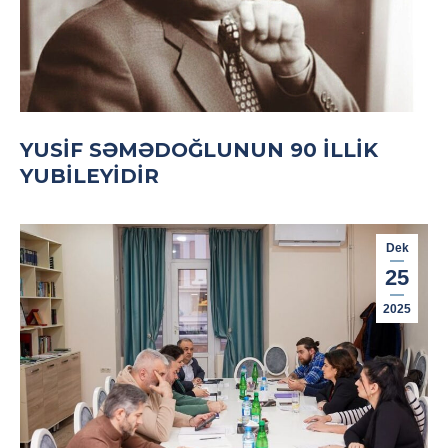
YUSIF SƏMƏDOĞLUNUN 90 ILLIK
YUBILEYIDIR
Dek
25
2025