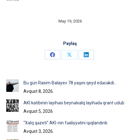
May 19, 2026
Paylaş
Share
Share
Share
on
on
on
Facebook
X
LinkedIn
Bu gün Rasim Balayev 78 yaşını qeyd edəcəkdi…
Avqust 8, 2026
AKİ katibinin layihəsi beynəlxalq layihədə qrant udub
Avqust 5, 2026
“Xalq qəzeti” AKİ-nin fəaliyyətini işıqlandırıb
Avqust 3, 2026