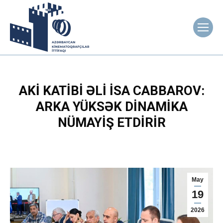
AKİ KATIBI ƏLI İSA CABBAROV:
ARKA YÜKSƏK DINAMIKA
NÜMAYIŞ ETDIRIR
May
19
2026