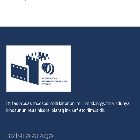
İttifaqın əsas məqsədi milli kinonun, milli mədəniyyətin və dünya
kinosunun əsas hissəsi olaraq inkişaf etdirilməsidir.
BİZİMLƏ ƏLAQƏ