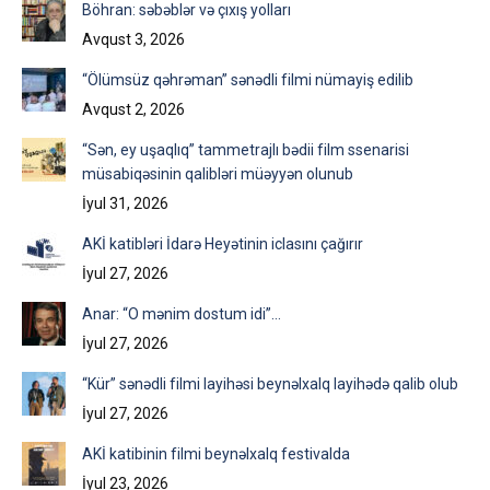
Böhran: səbəblər və çıxış yolları
Avqust 3, 2026
“Ölümsüz qəhrəman” sənədli filmi nümayiş edilib
Avqust 2, 2026
“Sən, ey uşaqlıq” tammetrajlı bədii film ssenarisi
müsabiqəsinin qalibləri müəyyən olunub
İyul 31, 2026
AKİ katibləri İdarə Heyətinin iclasını çağırır
İyul 27, 2026
Anar: “O mənim dostum idi”…
İyul 27, 2026
“Kür” sənədli filmi layihəsi beynəlxalq layihədə qalib olub
İyul 27, 2026
AKİ katibinin filmi beynəlxalq festivalda
İyul 23, 2026