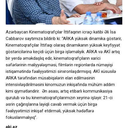
Azərbaycan Kinematoqrafçılar İttifaqının icraçı katibi Əli İsa
Cabbarov saytımıza bildirib ki: “ARKA yüksək dinamika göstərir,
Kinematoqrafçılar İttifaqı olaraq dinamikanın yüksək keyfiyyət
göstəricilərinə keçidi üçün birgə işləməliyik. ARKA və AKİ artıq
bir yerdə əməkdaşlıq edir, kinematoqrafçıların xarici
səfərlərinin maliyyələşməsi, filmlərin regionlarda nümayişi
istiqamətində fəaliyyətimizi sinxronlaşdırmışıq. AKİ xüsusilə
ARKA tərəfindən müsabiqələrin elan edilməsinin
intensivləşdirilməsini kinomuzun inkişafında mühüm addım
kimi qiymətləndirir. Ən əsası, artıq etibarlı kommunikasiya
qurulub və bu kinematoqrafçılarımızın xeyrinə işləyir. 21-ci
əsrin çağırışlarına layiqli cavab vermək üçün birgə
fəaliyyətimizi inkişaf etdirməli, yüksək hədəflərə
fokuslanmalıyıq”.
aki.az