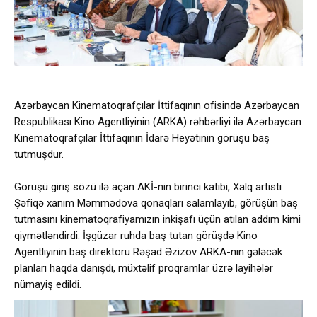
Azərbaycan Kinematoqrafçılar İttifaqının ofisində Azərbaycan
Respublikası Kino Agentliyinin (ARKA) rəhbərliyi ilə Azərbaycan
Kinematoqrafçılar İttifaqının İdarə Heyətinin görüşü baş
tutmuşdur.
Görüşü giriş sözü ilə açan AKİ-nin birinci katibi, Xalq artisti
Şəfiqə xanım Məmmədova qonaqları salamlayıb, görüşün baş
tutmasını kinematoqrafiyamızın inkişafı üçün atılan addım kimi
qiymətləndirdi. İşgüzar ruhda baş tutan görüşdə Kino
Agentliyinin baş direktoru Rəşad Əzizov ARKA-nın gələcək
planları haqda danışdı, müxtəlif proqramlar üzrə layihələr
nümayiş edildi.