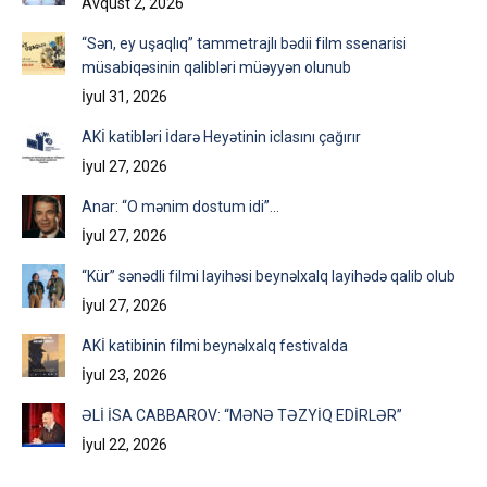
Avqust 2, 2026
“Sən, ey uşaqlıq” tammetrajlı bədii film ssenarisi
müsabiqəsinin qalibləri müəyyən olunub
İyul 31, 2026
AKİ katibləri İdarə Heyətinin iclasını çağırır
İyul 27, 2026
Anar: “O mənim dostum idi”…
İyul 27, 2026
“Kür” sənədli filmi layihəsi beynəlxalq layihədə qalib olub
İyul 27, 2026
AKİ katibinin filmi beynəlxalq festivalda
İyul 23, 2026
ƏLİ İSA CABBAROV: “MƏNƏ TƏZYİQ EDİRLƏR”
İyul 22, 2026