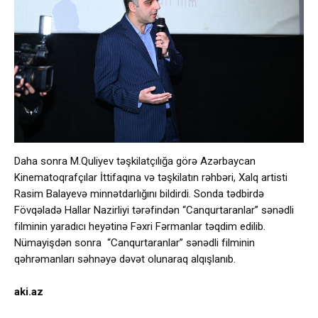
Daha sonra M.Quliyev təşkilatçılığa görə Azərbaycan
Kinematoqrafçılar İttifaqına və təşkilatın rəhbəri, Xalq artisti
Rasim Balayevə minnətdarlığını bildirdi. Sonda tədbirdə
Fövqəladə Hallar Nazirliyi tərəfindən “Canqurtaranlar” sənədli
filminin yaradıcı heyətinə Fəxri Fərmanlar təqdim edilib.
Nümayişdən sonra “Canqurtaranlar” sənədli filminin
qəhrəmanları səhnəyə dəvət olunaraq alqışlanıb.
aki.az