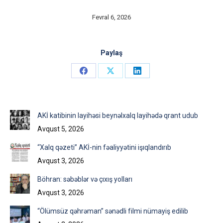
Fevral 6, 2026
Paylaş
Share
Share
Share
on
on
on
Facebook
X
LinkedIn
AKİ katibinin layihəsi beynəlxalq layihədə qrant udub
Avqust 5, 2026
“Xalq qəzeti” AKİ-nin fəaliyyətini işıqlandırıb
Avqust 3, 2026
Böhran: səbəblər və çıxış yolları
Avqust 3, 2026
“Ölümsüz qəhrəman” sənədli filmi nümayiş edilib