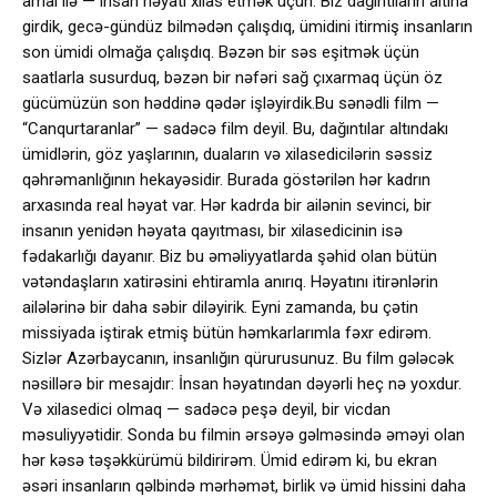
amal ilə — insan həyatı xilas etmək üçün. Biz dağıntıların altına
girdik, gecə-gündüz bilmədən çalışdıq, ümidini itirmiş insanların
son ümidi olmağa çalışdıq. Bəzən bir səs eşitmək üçün
saatlarla susurduq, bəzən bir nəfəri sağ çıxarmaq üçün öz
gücümüzün son həddinə qədər işləyirdik.Bu sənədli film —
“Canqurtaranlar” — sadəcə film deyil. Bu, dağıntılar altındakı
ümidlərin, göz yaşlarının, duaların və xilasedicilərin səssiz
qəhrəmanlığının hekayəsidir. Burada göstərilən hər kadrın
arxasında real həyat var. Hər kadrda bir ailənin sevinci, bir
insanın yenidən həyata qayıtması, bir xilasedicinin isə
fədakarlığı dayanır. Biz bu əməliyyatlarda şəhid olan bütün
vətəndaşların xatirəsini ehtiramla anırıq. Həyatını itirənlərin
ailələrinə bir daha səbir diləyirik. Eyni zamanda, bu çətin
missiyada iştirak etmiş bütün həmkarlarımla fəxr edirəm.
Sizlər Azərbaycanın, insanlığın qürurusunuz. Bu film gələcək
nəsillərə bir mesajdır: İnsan həyatından dəyərli heç nə yoxdur.
Və xilasedici olmaq — sadəcə peşə deyil, bir vicdan
məsuliyyətidir. Sonda bu filmin ərsəyə gəlməsində əməyi olan
hər kəsə təşəkkürümü bildirirəm. Ümid edirəm ki, bu ekran
əsəri insanların qəlbində mərhəmət, birlik və ümid hissini daha