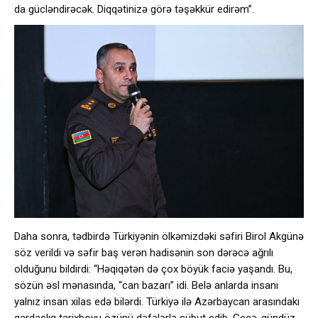
da gücləndirəcək. Diqqətinizə görə təşəkkür edirəm”.
Daha sonra, tədbirdə Türkiyənin ölkəmizdəki səfiri Birol Akgünə
söz verildi və səfir baş verən hadisənin son dərəcə ağrılı
olduğunu bildirdi: “Həqiqətən də çox böyük faciə yaşandı. Bu,
sözün əsl mənasında, “can bazarı” idi. Belə anlarda insanı
yalnız insan xilas edə bilərdi. Türkiyə ilə Azərbaycan arasındakı