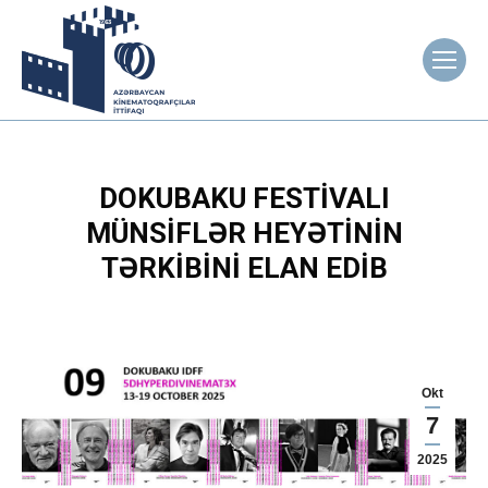
DOKUBAKU FESTIVALI
MÜNSIFLƏR HEYƏTININ
TƏRKIBINI ELAN EDIB
Okt
7
2025