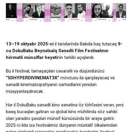
13–19 oktyabr 2025-ci
il tarixlərində Bakıda baş tutacaq
9-
cu DokuBaku Beynəlxalq Sənədli Film Festivalının
hörmətli münsiflər heyəti
nin tərkibi açıqlanıb.
Bu il festival, tamaşaçıları cəsarətli və düşündürücü
“5DHYPERDIVINEMAT3X”
mövzusu ilə qarşılayacaq və
sənədli kinematoqrafiyanın sərhədlərini yenidən
müəyyənləşdirəcək.
Hər il DokuBaku sənədli kino sənətinə öz töhfəsini verən, yeni
baxış bucaqları gətirən və qlobal kino mühitində söz sahibi
olan yaradıcı şəxsləri münsif kürsüsündə bir araya gətirir.
2025-ci ildə isə festivalımız dünyanın müxtəlif ölkələrindən