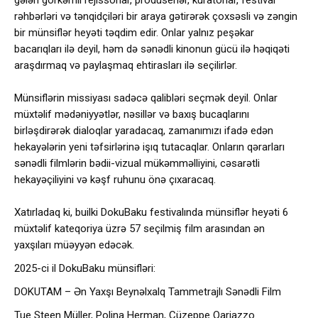
gələn görkəmli rejissorlar, prodüserlər, kuratorlar, festival
rəhbərləri və tənqidçiləri bir araya gətirərək çoxsəsli və zəngin
bir münsiflər heyəti təqdim edir. Onlar yalnız peşəkar
bacarıqları ilə deyil, həm də sənədli kinonun gücü ilə həqiqəti
araşdırmaq və paylaşmaq ehtirasları ilə seçilirlər.
Münsiflərin missiyası sadəcə qalibləri seçmək deyil. Onlar
müxtəlif mədəniyyətlər, nəsillər və baxış bucaqlarını
birləşdirərək dialoqlar yaradacaq, zamanımızı ifadə edən
hekayələrin yeni təfsirlərinə işıq tutacaqlar. Onların qərarları
sənədli filmlərin bədii-vizual mükəmməlliyini, cəsarətli
hekayəçiliyini və kəşf ruhunu önə çıxaracaq.
Xatırladaq ki, builki DokuBaku festivalında münsiflər heyəti 6
müxtəlif kateqoriya üzrə 57 seçilmiş film arasından ən
yaxşıları müəyyən edəcək.
2025-ci il DokuBaku münsifləri:
DOKUTAM – Ən Yaxşı Beynəlxalq Tammetrajlı Sənədli Film
Tue Steen Müller, Polina Herman, Cüzeppe Qariazzo