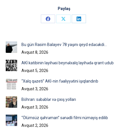
Paylaş
Share
Share
Share
on
on
on
Facebook
X
LinkedIn
Bu gün Rasim Balayev 78 yaşını qeyd edəcəkdi…
Avqust 8, 2026
AKİ katibinin layihəsi beynəlxalq layihədə qrant udub
Avqust 5, 2026
“Xalq qəzeti” AKİ-nin fəaliyyətini işıqlandırıb
Avqust 3, 2026
Böhran: səbəblər və çıxış yolları
Avqust 3, 2026
“Ölümsüz qəhrəman” sənədli filmi nümayiş edilib
Avqust 2, 2026