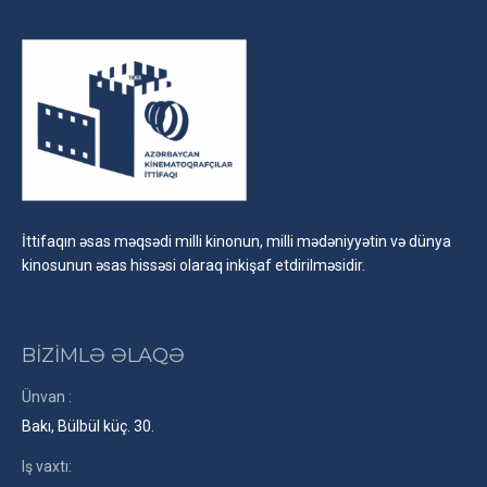
İttifaqın əsas məqsədi milli kinonun, milli mədəniyyətin və dünya
kinosunun əsas hissəsi olaraq inkişaf etdirilməsidir.
BİZİMLƏ ƏLAQƏ
Ünvan :
Bakı, Bülbül küç. 30.
Iş vaxtı: