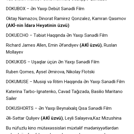
DOKUBOX – Ən Yaxşı Debüt Sənədli Film
Oktay Namazov, Dinorat Ramirez Qonzalez, Kamran Qasımov
(AKİ-nin İdarə Heyətinin üzvü)
DOKUECHO – Təbiət Haqqında Ən Yaxşı Sənədli Film
Richard James Allen, Emin Əfəndiyev
(AKİ üzvü)
, Ruslan
Mollayev
DOKUKIDS – Uşaqlar üçün Ən Yaxşı Sənədli Film
Ruben Qomes, Aysel Əmirova, Nikolay Flotski
DOKUMUSE – Musiqi və Ritim Haqqında Ən Yaxşı Sənədli Film
Katerina Tarbo-Ignatenko, Cavad Tağızadə, Basilio Maritano
Sailer
DOKUSHORTS – Ən Yaxşı Beynəlxalq Qısa Sənədli Film
Əli-Səttar Quliyev
(AKİ üzvü)
, Leyli Salayeva,Kaz Mizushina
Bu nüfuzlu kino mütəxəssisləri müxtəlif mədəniyyətlərdən