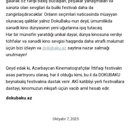
gələrək öz fərqli baxış bucaqları, peşəkar yanaşmaları və
sənətə olan sevgiləri ilə builki festivalı daha da
zənginləşdirəcəklər. Onların seçimləri nəticəsində müəyyən
olunacaq qaliblər yalnız DokuBaku-nun deyil, ümumilikdə
sənədli kino dünyasının yeni uğurlarına işıq tutacaq.
Hər bir münsifin yaratdığı unikal dəyər, dünya kinosuna verdiyi
töhfələr və sənədli kino sevgisi haqqında daha ətraflı məlumat
üçün bizi izləyin və
dokubaku.az
saytına nəzər salmağı
unutmayın!
Qeyd edək ki, Azərbaycan Kinematoqrafçılar İttifaqı festivalın
əsas partnyoru olaraq, hər il olduğu kimi, bu il də DOKUBAKU
beynəlxalq festivalına dəstək verir. AKİ katibliyi yerli festivallara
dəstəyi, kinomuzun inkişafı üçün vacib amil hesab edir.
dokubaku.az
Oktyabr 7, 2025