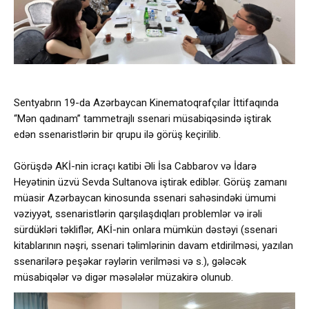
Sentyabrın 19-da Azərbaycan Kinematoqrafçılar İttifaqında
“Mən qadınam” tammetrajlı ssenari müsabiqəsində iştirak
edən ssenaristlərin bir qrupu ilə görüş keçirilib.
Görüşdə AKİ-nin icraçı katibi Əli İsa Cabbarov və İdarə
Heyətinin üzvü Sevda Sultanova iştirak ediblər. Görüş zamanı
müasir Azərbaycan kinosunda ssenari sahəsindəki ümumi
vəziyyət, ssenaristlərin qarşılaşdıqları problemlər və irəli
sürdükləri təkliflər, AKİ-nin onlara mümkün dəstəyi (ssenari
kitablarının nəşri, ssenari təlimlərinin davam etdirilməsi, yazılan
ssenarilərə peşəkar rəylərin verilməsi və s.), gələcək
müsabiqələr və digər məsələlər müzakirə olunub.