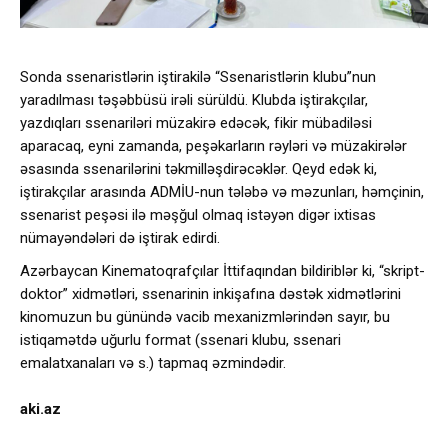
Sonda ssenaristlərin iştirakilə “Ssenaristlərin klubu”nun
yaradılması təşəbbüsü irəli sürüldü. Klubda iştirakçılar,
yazdıqları ssenariləri müzakirə edəcək, fikir mübadiləsi
aparacaq, eyni zamanda, peşəkarların rəyləri və müzakirələr
əsasında ssenarilərini təkmilləşdirəcəklər. Qeyd edək ki,
iştirakçılar arasında ADMİU-nun tələbə və məzunları, həmçinin,
ssenarist peşəsi ilə məşğul olmaq istəyən digər ixtisas
nümayəndələri də iştirak edirdi.
Azərbaycan Kinematoqrafçılar İttifaqından bildiriblər ki, “skript-
doktor” xidmətləri, ssenarinin inkişafına dəstək xidmətlərini
kinomuzun bu günündə vacib mexanizmlərindən sayır, bu
istiqamətdə uğurlu format (ssenari klubu, ssenari
emalatxanaları və s.) tapmaq əzmindədir.
aki.az