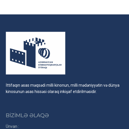
İttifaqın əsas məqsədi milli kinonun, milli mədəniyyətin və dünya
kinosunun əsas hissəsi olaraq inkişaf etdirilməsidir.
BİZİMLƏ ƏLAQƏ
Ünvan :