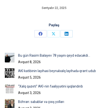
Sentyabr 22, 2025
Paylaş
Share
Share
Share
on
on
on
Facebook
X
LinkedIn
Bu gün Rasim Balayev 78 yaşını qeyd edəcəkdi…
Avqust 8, 2026
AKİ katibinin layihəsi beynəlxalq layihədə qrant udub
Avqust 5, 2026
“Xalq qəzeti” AKİ-nin fəaliyyətini işıqlandırıb
Avqust 3, 2026
Böhran: səbəblər və çıxış yolları