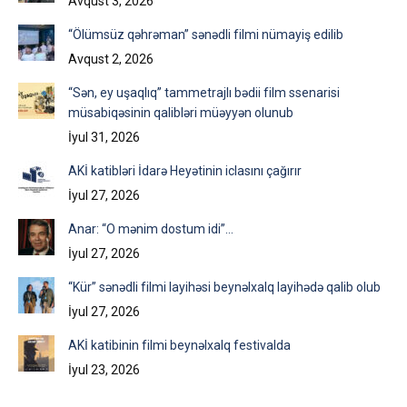
Avqust 3, 2026
“Ölümsüz qəhrəman” sənədli filmi nümayiş edilib
Avqust 2, 2026
“Sən, ey uşaqlıq” tammetrajlı bədii film ssenarisi
müsabiqəsinin qalibləri müəyyən olunub
İyul 31, 2026
AKİ katibləri İdarə Heyətinin iclasını çağırır
İyul 27, 2026
Anar: “O mənim dostum idi”…
İyul 27, 2026
“Kür” sənədli filmi layihəsi beynəlxalq layihədə qalib olub
İyul 27, 2026
AKİ katibinin filmi beynəlxalq festivalda
İyul 23, 2026