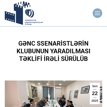
GƏNC SSENARISTLƏRIN
KLUBUNUN YARADILMASI
TƏKLIFI IRƏLI SÜRÜLÜB
Sen
22
2025