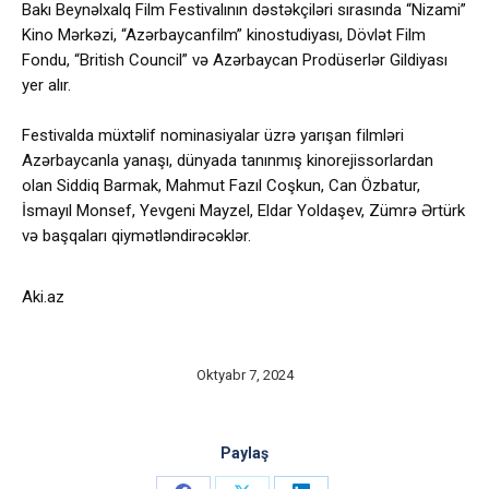
Bakı Beynəlxalq Film Festivalının dəstəkçiləri sırasında “Nizami”
Kino Mərkəzi, “Azərbaycanfilm” kinostudiyası, Dövlət Film
Fondu, “British Council” və Azərbaycan Prodüserlər Gildiyası
yer alır.
Festivalda müxtəlif nominasiyalar üzrə yarışan filmləri
Azərbaycanla yanaşı, dünyada tanınmış kinorejissorlardan
olan Siddiq Barmak, Mahmut Fazıl Coşkun, Can Özbatur,
İsmayıl Monsef, Yevgeni Mayzel, Eldar Yoldaşev, Zümrə Ərtürk
və başqaları qiymətləndirəcəklər.
Aki.az
Oktyabr 7, 2024
Paylaş