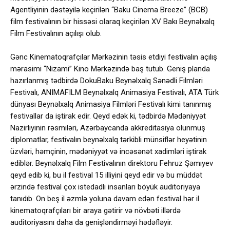
Agentliyinin dəstəyilə keçirilən “Baku Cinema Breeze” (BCB)
film festivalının bir hissəsi olaraq keçirilən XV Bakı Beynəlxalq
Film Festivalının açılışı olub.
Gənc Kinematoqrafçılar Mərkəzinin təsis etdiyi festivalın açılış
mərasimi “Nizami” Kino Mərkəzində baş tutub. Geniş planda
hazırlanmış tədbirdə DokuBaku Beynəlxalq Sənədli Filmləri
Festivalı, ANIMAFILM Beynəlxalq Animasiya Festivalı, ATA Türk
dünyası Beynəlxalq Animasiya Filmləri Festivalı kimi tanınmış
festivallar da iştirak edir. Qeyd edək ki, tədbirdə Mədəniyyət
Nazirliyinin rəsmiləri, Azərbaycanda akkreditasiya olunmuş
diplomatlar, festivalın beynəlxalq tərkibli münsiflər heyətinin
üzvləri, həmçinin, mədəniyyət və incəsənət xadimləri iştirak
ediblər. Beynəlxalq Film Festivalının direktoru Fehruz Şəmıyev
qeyd edib ki, bu il festival 15 illiyini qeyd edir və bu müddət
ərzində festival çox istedadlı insanları böyük auditoriyaya
tanıdıb. On beş il əzmlə yoluna davam edən festival hər il
kinematoqrafçıları bir araya gətirir və növbəti illərdə
auditoriyasını daha da genişləndirməyi hədəfləyir.