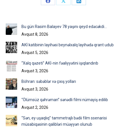
Share
Share
Share
on
on
on
Facebook
X
LinkedIn
Bu gün Rasim Balayev 78 yaşını qeyd edəcəkdi…
Avqust 8, 2026
AKİ katibinin layihəsi beynəlxalq layihədə qrant udub
Avqust 5, 2026
“Xalq qəzeti” AKİ-nin fəaliyyətini işıqlandırıb
Avqust 3, 2026
Böhran: səbəblər və çıxış yolları
Avqust 3, 2026
“Ölümsüz qəhrəman” sənədli filmi nümayiş edilib
Avqust 2, 2026
“Sən, ey uşaqlıq” tammetrajlı bədii film ssenarisi
müsabiqəsinin qalibləri müəyyən olunub