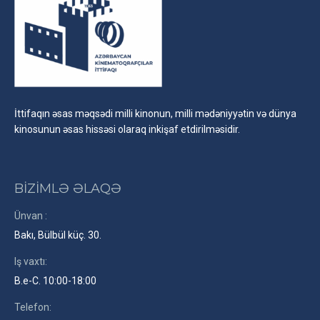
İttifaqın əsas məqsədi milli kinonun, milli mədəniyyətin və dünya
kinosunun əsas hissəsi olaraq inkişaf etdirilməsidir.
BİZİMLƏ ƏLAQƏ
Ünvan :
Bakı, Bülbül küç. 30.
Iş vaxtı:
B.e-C. 10:00-18:00
Telefon: