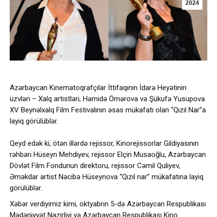
2024
Azərbaycan Kinematoqrafçılar İttifaqının İdarə Heyətinin
üzvləri – Xalq artistləri, Həmidə Ömərova və Şükufə Yusupova
XV Beynəlxalq Film Festivalının əsas mükafatı olan “Qızıl Nar”a
layiq görülüblər.
Qeyd edək ki, ötən illərdə rejissor, Kinorejissorlar Gildiyasının
rəhbəri Hüseyn Mehdiyev, rejissor Elçin Musaoğlu, Azərbaycan
Dövlət Film Fondunun direktoru, rejissor Cəmil Quliyev,
Əməkdar artist Nəcibə Hüseynova “Qızıl nar” mükafatına layiq
görülüblər.
Xəbər verdiyimiz kimi, oktyabrın 5-də Azərbaycan Respublikası
Mədəniyyət Nazirliyi və Azərbaycan Respublikası Kino