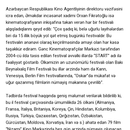
Azərbaycan Respublikası Kino Agentliyinin direktoru vəzifəsini
icra edən, Əməkdar incəsənət xadimi Orxan Fikrətoğlu isə
kinematoqrafiyanın inkişafına təkan verən hər bir festivalı
alqışladıqlarını qeyd edib: “Çox şadıq ki, belə uğurlu layihələrdən
biri də 15 illik böyük yol qət etmiş bugünkü festivaldır. Bu
festivalın ənənəvi olaraq keçirilməsində əməyi olan hər kəsə
təşəkkür edirəm. Gənc Kinematoqrafçılar Mərkəzi tərəfindən
2004-cü ildə təsis edilən festival əvvəlki illərdə “START” adı ilə
fəaliyyət göstərib. Ölkəmizin ən uzunömürlü festivalı olan Bakı
Beynəlxalq Film Festivalı bu illər ərzində həm də Kann,
Venesiya, Berlin Film festivallarında, “Oskar”da mükafat və
uğur qazanmış filmlərin nümayiş məkanına çevrilib”.
Tədbirdə festival haqqında geniş məlumat verilərək bildirilib ki,
bu il festival çərçivəsində ümumilikdə 26 ölkəni (Almaniya,
Fransa, İtaliya, Britaniya, Koreya, Çin, Hindistan, Kolumbiya,
Rusiya, Türkiyə, Qazaxıstan, Qırğızıstan, Özbəkistan,
Gürcüstan, Moldova, Xorvatiya, İran və s.) əhatə edən 79 film
“Nizami” Kino Mərkəzində beş gün ərzində nümayiş olunacaq.