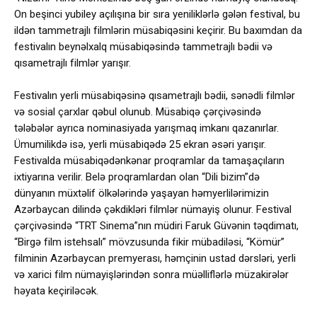
On beşinci yubiley açılışına bir sıra yeniliklərlə gələn festival, bu
ildən tammetrajlı filmlərin müsabiqəsini keçirir. Bu baxımdan da
festivalın beynəlxalq müsabiqəsində tammetrajlı bədii və
qısametrajlı filmlər yarışır.
Festivalın yerli müsabiqəsinə qısametrajlı bədii, sənədli filmlər
və sosial çarxlar qəbul olunub. Müsabiqə çərçivəsində
tələbələr ayrıca nominasiyada yarışmaq imkanı qazanırlar.
Ümumilikdə isə, yerli müsabiqədə 25 ekran əsəri yarışır.
Festivalda müsabiqədənkənar proqramlar da tamaşaçıların
ixtiyarına verilir. Belə proqramlardan olan “Dili bizim”də
dünyanın müxtəlif ölkələrində yaşayan həmyerlilərimizin
Azərbaycan dilində çəkdikləri filmlər nümayiş olunur. Festival
çərçivəsində “TRT Sinema”nın müdiri Faruk Güvənin təqdimatı,
“Birgə film istehsalı” mövzusunda fikir mübadiləsi, “Kömür”
filminin Azərbaycan premyerası, həmçinin ustad dərsləri, yerli
və xarici film nümayişlərindən sonra müəlliflərlə müzakirələr
həyata keçiriləcək.