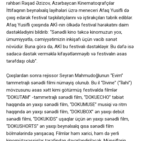
rəhbəri Rəşad Əzizov, Azərbaycan Kinematoqrafçılar
İttifaqının beynəlxalq layihələri üzrə meneceri Afaq Yusifli də
çıxış edərək festival təşkilatçılarını və iştirakçıları təbrik ediblər.
Afaq Yusifli çıxışında AKİ-nin ölkədə festival hərəkatını daim
dəstəklədiyini bildirib: “Sənədli kino təkcə kinomuzun yox,
ümumiyyətlə, cəmiyyətimizin inkişafı üçün vacib sənət
növüdür. Buna görə də, AKİ bu festivalı dəstəkləyir. Bu dəfə isə
sadəcə dəstək verməklə kifayətlənməyib və festivalın əsas
tərəfdaşı olub”.
Çıxışlardan sonra rejissor Seyran Mahmudoğlunun “Evim”
tammetrajlı sənədli filmi nümayiş olunub. Bu il “Divine” (“İlahi”)
mövzusunu əsas xətt kimi götürmüş festivalda filmlər
“DOKUTAM” -tammetrajlı sənədli film, “DOKUECHO” təbiət
haqqında ən yaxşı sənədli film, “DOKUMUSE” musiqi və ritm
haqqında ən yaxşı sənədli film, “DOKUBOX” ən yaxşı debüt
sənədli filmi, “DOKUKIDS” uşaqlar üçün ən yaxşı sənədli film,
“DOKUSHORTS” ən yaxşı beynəlxalq qısa sənədli film
bölmələrində yarışacaq. Filmlər həm xarici, həm də yerli
kinomütəxəssislər tərəfindən dəyərləndiriləcək. Münsiflərin