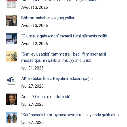
Avqust 3, 2026
Böhran: səbəblər və çıxış yolları
Avqust 3, 2026
“Ölümsüz qəhrəman” sənədli filmi nümayiş edilib
Avqust 2, 2026
“Sən, ey uşaqlıq” tammetrajlı bədii film ssenarisi
müsabiqəsinin qalibləri müəyyən olunub
İyul 31, 2026
AKİ katibləri İdarə Heyətinin iclasını çağırır
İyul 27, 2026
Anar: “O mənim dostum idi”…
İyul 27, 2026
“Kür” sənədli filmi layihəsi beynəlxalq layihədə qalib olub
İyul 27, 2026