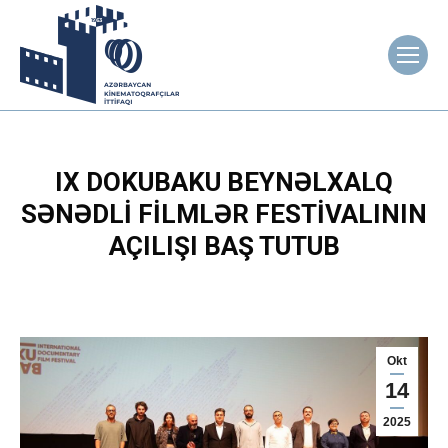
IX DOKUBAKU BEYNƏLXALQ
SƏNƏDLI FILMLƏR FESTIVALININ
AÇILIŞI BAŞ TUTUB
Okt
14
2025