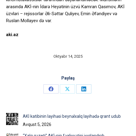
arasında AKİ-nin İdarə Heyətinin üzvü Kamran Qasımov, AKİ
üzvləri – rejissorlar Əli-Səttar Quliyev, Emin Əfəndiyev və
Ruslan Mollayev də var.
aki.az
Oktyabr 14, 2025
Paylaş
Share
Share
Share
on
on
on
Facebook
X
LinkedIn
AKİ katibinin layihəsi beynəlxalq layihədə qrant udub
Avqust 5, 2026
“Xalq qəzeti” AKİ-nin fəaliyyətini işıqlandırıb