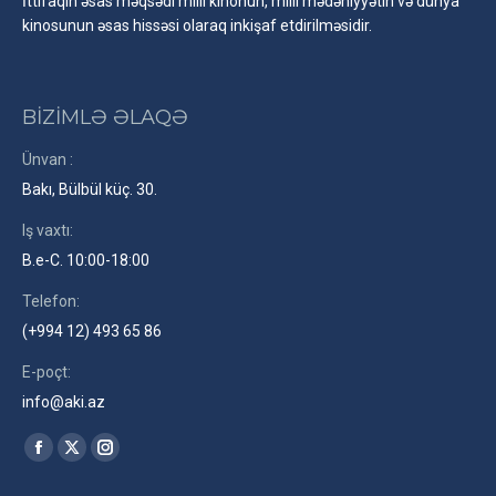
İttifaqın əsas məqsədi milli kinonun, milli mədəniyyətin və dünya
kinosunun əsas hissəsi olaraq inkişaf etdirilməsidir.
BİZİMLƏ ƏLAQƏ
Ünvan :
Bakı, Bülbül küç. 30.
Iş vaxtı:
B.e-C. 10:00-18:00
Telefon:
(+994 12) 493 65 86
E-poçt:
info@aki.az
Find us on:
Facebook
X
Instagram
page
page
page