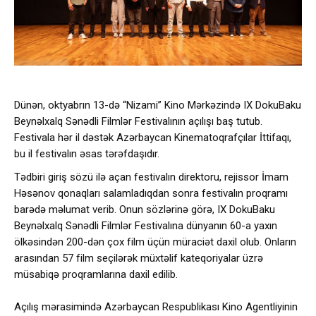
Dünən, oktyabrın 13-də “Nizami” Kino Mərkəzində IX DokuBaku
Beynəlxalq Sənədli Filmlər Festivalının açılışı baş tutub.
Festivala hər il dəstək Azərbaycan Kinematoqrafçılar İttifaqı,
bu il festivalın əsas tərəfdaşıdır.
Tədbiri giriş sözü ilə açan festivalın direktoru, rejissor İmam
Həsənov qonaqları salamladıqdan sonra festivalın proqramı
barədə məlumat verib. Onun sözlərinə görə, IX DokuBaku
Beynəlxalq Sənədli Filmlər Festivalına dünyanın 60-a yaxın
ölkəsindən 200-dən çox film üçün müraciət daxil olub. Onların
arasından 57 film seçilərək müxtəlif kateqoriyalar üzrə
müsabiqə proqramlarına daxil edilib.
Açılış mərasimində Azərbaycan Respublikası Kino Agentliyinin