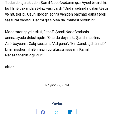
Tədbirdə iştirak edən Şamil Nəcəfzadənin qızı Aysel bildirdi ki,
bu filmə baxanda səkkiz yaşı vardı: “Onda yadımda qalan təsvir
və musiqi idi. Uzun illərdən sonra yenidən baxmaq daha fərqli
təəsürat yaratdı. Həcmi qısa olsa da, mənası böyük idi”.
Moderator qeyd etdi ki, “İthaf” Şamil Nəcəfzadənin
animasiyada debut işidir: “Onu da deyim ki, Şamil müəllim,
Azərbaycanın Xalq rəssamı, “Ad günü”, “Bir Cənub şəhərində”
kimi məşhur filmlərimizin quruluşçu rəssamı Kamil
Nəcəfzadənin oğludur”.
aki.az
Noyabr 27, 2024
Paylaş