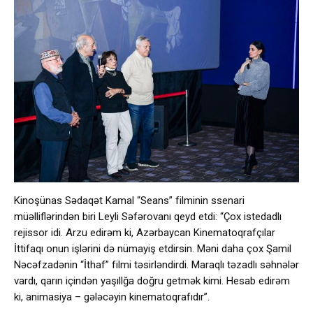
Kinoşünas Sədaqət Kamal “Seans” filminin ssenari
müəlliflərindən biri Leyli Səfərovanı qeyd etdi: “Çox istedadlı
rejissor idi. Arzu edirəm ki, Azərbaycan Kinematoqrafçılar
İttifaqı onun işlərini də nümayiş etdirsin. Məni daha çox Şamil
Nəcəfzadənin “İthaf” filmi təsirləndirdi. Maraqlı təzadlı səhnələr
vardı, qarın içindən yaşıllğa doğru getmək kimi. Hesab edirəm
ki, animasiya – gələcəyin kinematoqrafıdır”.