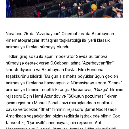
Noyabrın 26-da “Azərbaycan” CinemaPlus-da Azərbaycan
Kinematoqrafçılar İttifaqının təşkilatçılığı ilə yerli klassik
animasiya filmləri nümayiş olundu.
Tədbiri giriş sözü ilə açan moderator Sevda Sultanova
nümayişə dəstək verən C.Cabbarlı adına “Azərbaycanfilm”
kinostudiyasına və Azərbaycan Dövlət Film Fonduna
təşəkkürünü bildirdi: “Bu gün siz məhz böyüklər üçün çəkilən
animasiya filmlərinə baxacaqsınız. Nümayişdən sonra “Seans”
animasiya filminin müəllifi Firəngiz Qurbanova, “Güzgü” filminin
rejissoru Elçin Hami Axundov və “Sükutun pozulması” ekran
işinin rejissoru Məsud Pənahi sizi maraqlandıran suallara
cavab verəcəklər. “İthaf” filminin rejissoru Şamil Nəcəfzadə
Amerikada yaşadığından bizim tədbirdə iştirak edə bilmir. Çox
təəssüf ki, “Qaravəlli” animasiya işinin rejissoru Arif