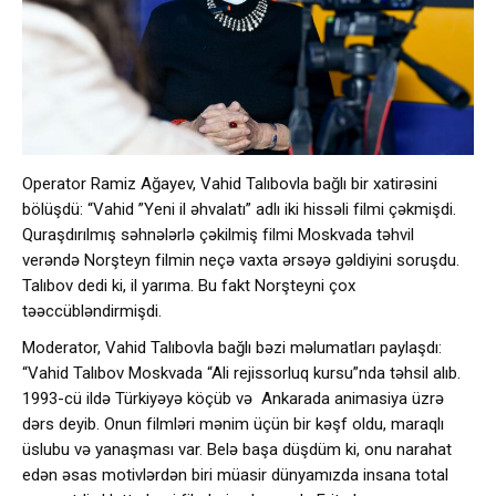
Operator Ramiz Ağayev, Vahid Talıbovla bağlı bir xatirəsini
bölüşdü: “Vahid ”Yeni il əhvalatı” adlı iki hissəli filmi çəkmişdi.
Quraşdırılmış səhnələrlə çəkilmiş filmi Moskvada təhvil
verəndə Norşteyn filmin neçə vaxta ərsəyə gəldiyini soruşdu.
Talıbov dedi ki, il yarıma. Bu fakt Norşteyni çox
təəccübləndirmişdi.
Moderator, Vahid Talıbovla bağlı bəzi məlumatları paylaşdı:
“Vahid Talıbov Moskvada “Ali rejissorluq kursu”nda təhsil alıb.
1993-cü ildə Türkiyəyə köçüb və Ankarada animasiya üzrə
dərs deyib. Onun filmləri mənim üçün bir kəşf oldu, maraqlı
üslubu və yanaşması var. Belə başa düşdüm ki, onu narahat
edən əsas motivlərdən biri müasir dünyamızda insana total