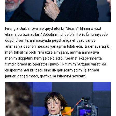
Firəngiz Qurbanova isə qeyd etdi ki, “Seans” filmini o vaxt
ekrana buraxmadılar: “Səbəbini indi də bilmirəm. Ümumiyyətlə
düşünürəm ki, animasiyada peşəkarlığa ehtiyac var və
animasiya əsərləri həssas yanaşma tələb edir. Baxmayaraq ki,
mən təhsilimi bədii film üzrə almışam, amma animasiya
mənim diqqətimi həmişə cəlb edib. “Seans” eksperimental
filmdir, orada iki operator işləyib. İlk filmim “Arzunu yarat” da
eksperimental idi, bədii kino ilə qarışdırmışdım. İşlərimdə
janrları qarışdırmağı, qrafika ilə işləməyi sevirəm”.