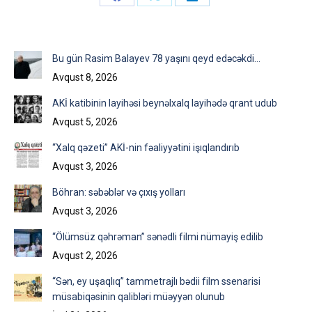
Share
Share
Share
on
on
on
Facebook
X
LinkedIn
Bu gün Rasim Balayev 78 yaşını qeyd edəcəkdi…
Avqust 8, 2026
AKİ katibinin layihəsi beynəlxalq layihədə qrant udub
Avqust 5, 2026
“Xalq qəzeti” AKİ-nin fəaliyyətini işıqlandırıb
Avqust 3, 2026
Böhran: səbəblər və çıxış yolları
Avqust 3, 2026
“Ölümsüz qəhrəman” sənədli filmi nümayiş edilib
Avqust 2, 2026
“Sən, ey uşaqlıq” tammetrajlı bədii film ssenarisi
müsabiqəsinin qalibləri müəyyən olunub