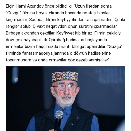
Elçin Hami Axundov öncə bildirdi ki: “Uzun illərdən sonra
“Güzgü” filminə böyük ekranda baxanda nostalji hisslər
keçrmədim. Sadəcə, filmin keyfiyyətindən razı qalmadım. Çünki
rənglər solub. O vaxt neqativdən onun surətini çıxarmadılar.
Birbaşa ekrandan çəkdilər. Keyfiyyət itib bir az. Filmin çəkildiyi
dövr çox həyəcanlı idi. Qarabağ hadisələri başlayanda
ermənilər bizim haqqımızda mənfi təbliğat aparırdılar. “Güzgü”
filmində fantasmaqoriya janrında o dövrün hadisələrinə
toxunmuşam və onda ermənilər çox qəzəblənmişdilər”.