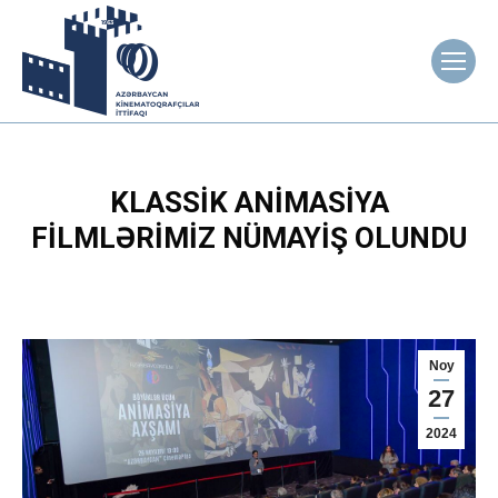
KLASSIK ANIMASIYA
FILMLƏRIMIZ NÜMAYIŞ OLUNDU
Noy
27
2024