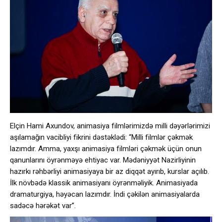
Elçin Hami Axundov, animasiya filmlərimizdə milli dəyərlərimizi
aşılamağın vacibliyi fikrini dəstəklədi: “Milli filmlər çəkmək
lazımdır. Amma, yaxşı animasiya filmləri çəkmək üçün onun
qanunlarını öyrənməyə ehtiyac var. Mədəniyyət Nazirliyinin
hazırkı rəhbərliyi animasiyaya bir az diqqət ayırıb, kurslar açılıb.
İlk növbədə klassik animasiyanı öyrənməliyik. Animasiyada
dramaturgiya, həyəcan lazımdır. İndi çəkilən animasiyalarda
sadəcə hərəkət var”.