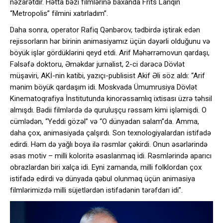
nəzarətdir. Hətta bəzi filmlərinə baxanda Frits Lanqın
“Metropolis” filmini xatırladım”.
Daha sonra, operator Rafiq Qənbərov, tədbirdə iştirak edən
rejissorların hər birinin animasiyamız üçün dəyərli olduğunu və
böyük işlər gördüklərini qeyd etdi. Arif Məhərrəmovun qardaşı,
Fəlsəfə doktoru, Əməkdar jurnalist, 2-ci dərəcə Dövlət
müşaviri, AKİ-nin katibi, yazıçı-publisist Akif Əli söz aldı: “Arif
mənim böyük qardaşım idi. Moskvada Ümumrusiya Dövlət
Kinematoqrafiya İnstitutunda kinorəssamlıq ixtisası üzrə təhsil
almışdı. Bədii filmlərdə də quruluşçu rəssam kimi işləmişdi. O
cümlədən, “Yeddi gözəl” və “O dünyadan salam”da. Amma,
daha çox, animasiyada çalşırdı. Son texnologiyalardan istifadə
edirdi. Həm də yağlı boya ilə rəsmlər çəkirdi. Onun əsərlərində
əsas motiv – milli koloritə əsaslanmaq idi. Rəsmlərində aparıcı
obrazlardan biri xalça idi. Eyni zamanda, milli folklordan çox
istifadə edirdi və dünyada qəbul olunmaq üçün animasiya
filmlərimizdə milli süjetlərdən istifadənin tərəfdarı idi”.