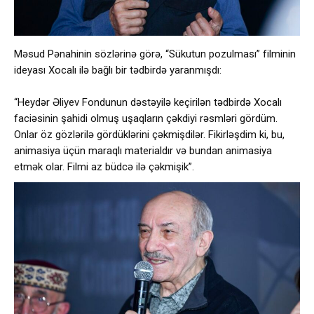
Məsud Pənahinin sözlərinə görə, “Sükutun pozulması” filminin
ideyası Xocalı ilə bağlı bir tədbirdə yaranmışdı:
“Heydər Əliyev Fondunun dəstəyilə keçirilən tədbirdə Xocalı
faciəsinin şahidi olmuş uşaqların çəkdiyi rəsmləri gördüm.
Onlar öz gözlərilə gördüklərini çəkmişdilər. Fikirləşdim ki, bu,
animasiya üçün maraqlı materialdır və bundan animasiya
etmək olar. Filmi az büdcə ilə çəkmişik”.