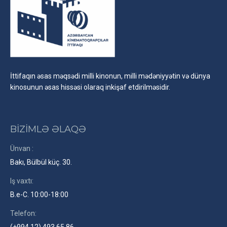
İttifaqın əsas məqsədi milli kinonun, milli mədəniyyətin və dünya
kinosunun əsas hissəsi olaraq inkişaf etdirilməsidir.
BİZİMLƏ ƏLAQƏ
Ünvan :
Bakı, Bülbül küç. 30.
Iş vaxtı:
B.e-C. 10:00-18:00
Telefon:
(+994 12) 493 65 86