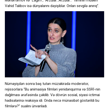
Məhərrəmov və “Lağım”, “Arzular…Arzular…” filminin müəllifi
Vahid Talıbov isə dünyalarını dəyişiblər. Onları sevgilə anırıq”.
Nümayişdən sonra baş tutan müzakirədə moderator,
rejissorlara “Bu animasiya filmləri yenidənqurma və SSRİ-nin
dağılması ərəfəsində çəkilib. Və dövrün sosial, siyasi-ictimai
hadisələrinə reaksiya idi. Onda necə münasibət göstərildi bu
filmlərə?” sualını ünvanladı.