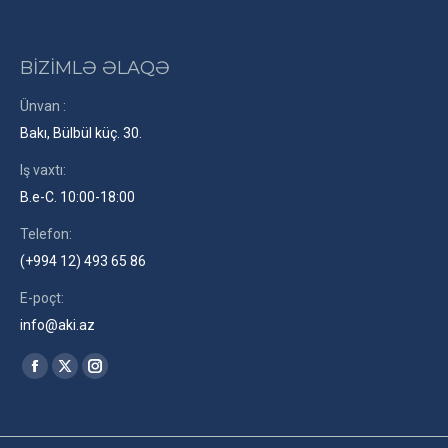
BİZİMLƏ ƏLAQƏ
Ünvan :
Bakı, Bülbül küç. 30.
Iş vaxtı:
B.e-C. 10:00-18:00
Telefon:
(+994 12) 493 65 86
E-poçt:
info@aki.az
Find us on:
Facebook
X
Instagram
page
page
page
opens
opens
opens