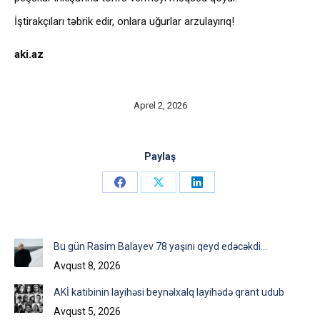
İştirakçıları təbrik edir, onlara uğurlar arzulayırıq!
aki.az
Aprel 2, 2026
Paylaş
Share
Share
Share
on
on
on
Facebook
X
LinkedIn
Bu gün Rasim Balayev 78 yaşını qeyd edəcəkdi…
Avqust 8, 2026
AKİ katibinin layihəsi beynəlxalq layihədə qrant udub
Avqust 5, 2026