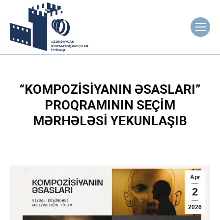
“KOMPOZISIYANIN ƏSASLARI”
PROQRAMININ SEÇIM
MƏRHƏLƏSI YEKUNLAŞIB
Apr
2
2026