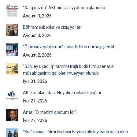
“Xalq qəzeti” AKİ-nin fəaliyyətini işıqlandırıb
Avqust 3, 2026
Böhran: səbəblər və çıxış yolları
Avqust 3, 2026
“Ölümsüz qəhrəman” sənədli filmi nümayiş edilib
Avqust 2, 2026
“Sən, ey uşaqlıq” tammetrajlı bədii film ssenarisi
müsabiqəsinin qalibləri müəyyən olunub
İyul 31, 2026
AKİ katibləri İdarə Heyətinin iclasını çağırır
İyul 27, 2026
Anar: “O mənim dostum idi”…
İyul 27, 2026
“Kür” sənədli filmi layihəsi beynəlxalq layihədə qalib olub