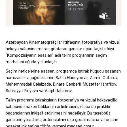
Azərbaycan Kinematoqrafçılar İttifaqının fotoqrafiya və vizual
hekayə sahəsinə maraq göstərən gənclər üçün təşkil etdiyi
“Kompozisiyanın əsasları” adlı təlim proqramının seçim
mərhələsi uğurla yekunlaşıb.
Seçim nəticələrinə əsasən, proqramda iştirak hüququ qazanan
namizədlər aşağıdakılardır: Şəhla Hüseynova, Zamin Cəfərov,
Məhəmmədəli Cəlalzadə, Dinarə Qənbərli, Müzəffər İsrafilov,
Sehrayyə Piriyeva və Vaqif Rəhimov.
Təlim proqramı iştirakçıların fotoqrafiya və vizual hekayəçilik
sahəsində nəzəri biliklərinin artırılmasını, eləcə də praktiki
bacarıqlarının inkişaf etdirilməsini hədəfləyir. Bu təşəbbüs
gənclərin yaradıcılıq potensialının üzə çıxarılmasına və onların
peşəkar inkişafına töhfə verməyi məqsəd qoyur.