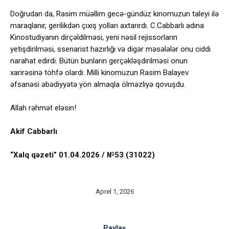
Doğrudan da, Rasim müəllim gecə-gündüz kinomuzun taleyi ilə
maraqlanır, gerilikdən çıxış yolları axtarırdı. C.Cabbarlı adına
Kinostudiyanın dirçəldilməsi, yeni nəsil rejissorların
yetişdirilməsi, ssenarist hazırlığı və digər məsələlər onu ciddi
narahat edirdi. Bütün bunların gerçəkləşdirilməsi onun
xarirəsinə töhfə olardı. Milli kinomuzun Rasim Balayev
əfsanəsi əbədiyyətə yön almaqla ölməzliyə qovuşdu.
Allah rəhmət eləsin!
Akif Cabbarlı
“Xalq qəzeti” 01.04.2026 / №53 (31022)
Aprel 1, 2026
Paylaş