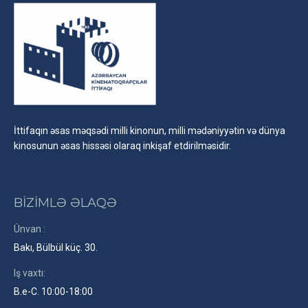
İttifaqın əsas məqsədi milli kinonun, milli mədəniyyətin və dünya
kinosunun əsas hissəsi olaraq inkişaf etdirilməsidir.
BİZİMLƏ ƏLAQƏ
Ünvan :
Bakı, Bülbül küç. 30.
Iş vaxtı:
B.e-C. 10:00-18:00