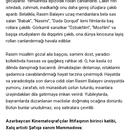
gecəyarısı” filmlərində epizodik rolları canlandırıb. Lakin fitri
istedadı, zəhməti, inadkarlığı onu daha geniş üfüqlərə çəkib
aparıb. Beləliklə, Rasim Balayev uzaq meridianlara belə səs
salan “Babək”, “Nəsimi”, “Dədə Qorqud” kimi filmlərdə baş
rollara çəkilib. Görkəmli sənətkar “Özbəkfilm”, “Mosfilm” və
başqa studiyaların da diqqətini çəkib, ona dünya kinosuna layiq
rolları canlandırmağı həvalə ediblər.
Rasim müəllim gözəl ailə başçısı, səmimi dost, yaradıcı
kollektivdə həssas və qayğıkeş rəhbər idi. O, hər kəslə öz
dilində danışmağı bacarırdı. Əməkdaşları dinləməyi, istəklərini
qədərincə cavablandırmağı həyat tərzinə çevirmişdi. Həyatda
və yaradıcılıqda son dərcə ciddi olan Rasim Balayev ünsiyyətdə
yumoru, zarafatı, isti münasibəti üstün tuturdu, insanlara
ürəyindəkiləri dilə gətirməyə imkan verirdi. Yubileylərdə,
bayramlarda düzənlənən məclislər doğmalıq ocağına dönürdü.
Bütün bunlar unudulmaz, xoş xatirələrə çevrilib.
Azərbaycan Kinematoqrafçılar İttifaqının birinci katibi,
Xalq artisti Şəfiqə xanım Məmmədova: