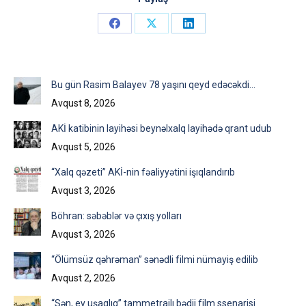
Share
Share
Share
on
on
on
Facebook
X
LinkedIn
Bu gün Rasim Balayev 78 yaşını qeyd edəcəkdi…
Avqust 8, 2026
AKİ katibinin layihəsi beynəlxalq layihədə qrant udub
Avqust 5, 2026
“Xalq qəzeti” AKİ-nin fəaliyyətini işıqlandırıb
Avqust 3, 2026
Böhran: səbəblər və çıxış yolları
Avqust 3, 2026
“Ölümsüz qəhrəman” sənədli filmi nümayiş edilib
Avqust 2, 2026
“Sən, ey uşaqlıq” tammetrajlı bədii film ssenarisi