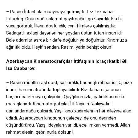
– Rasim İstanbula müayinəyə getmişdi. Tez-tez xəbər
tuturduq. Onun sağ-salamat qayıtmağını gözləyirdik. Elə bil,
yuxu görürük. İllərin dostu idik, eyni filmlərə çəkilmişdik.
Sədaqətli, əxlaqi dəyərləri hər şeydən üstün tutan insan idi.
Belə adamlar əsrdə bir dəfə doğulur, ya doğulmur. Kinomuza
ağır itki oldu. Heyif səndən, Rasim, yerin behişt olsun!
Azərbaycan Kinematoqrafçılar İttifaqının icraçı katibi Əli
İsa Cabbarov:
– Rasim müəllim əsl dost, saf ürəkli, bacarıqlı rəhbər idi. O, bizə
inanır, hamını ətrafında toplaya bilirdi. Biz də həmişə onun
başını uca etməyə çalışırdıq. Qayğılarımızla, çətinliklərimizlə
maraqlanırdı. Kinematoqrafçılar İttifaqının fəaliyyətini
canlandırmağa çalışırdı. Yaşlı kino xadimlərinin hər diləyinə əlac
edirdi. Azərbaycan kinosunun gələcəyi də onu dərindən
düşündürürdü. Yaxşı ideyaları var idi, əcəl imkan vermədi. Allah
rəhmət eləsin, qəbri nurla dolsun!