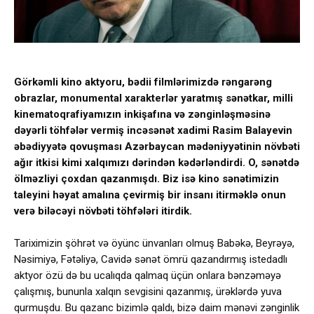
Görkəmli kino aktyoru, bədii filmlərimizdə rəngarəng
obrazlar, monumental xarakterlər yaratmış sənətkar, milli
kinematoqrafiyamızın inkişafına və zənginləşməsinə
dəyərli töhfələr vermiş incəsənət xadimi Rasim Balayevin
əbədiyyətə qovuşması Azərbaycan mədəniyyətinin növbəti
ağır itkisi kimi xalqımızı dərindən kədərləndirdi. O, sənətdə
ölməzliyi çoxdan qazanmışdı. Biz isə kino sənətimizin
taleyini həyat amalına çevirmiş bir insanı itirməklə onun
verə biləcəyi növbəti töhfələri itirdik.
Tariximizin şöhrət və öyünc ünvanları olmuş Babəkə, Beyrəyə,
Nəsimiyə, Fətəliyə, Cavidə sənət ömrü qazandırmış istedadlı
aktyor özü də bu ucalıqda qalmaq üçün onlara bənzəməyə
çalışmış, bununla xalqın sevgisini qazanmış, ürəklərdə yuva
qurmuşdu. Bu qazanc bizimlə qaldı, bizə daim mənəvi zənginlik