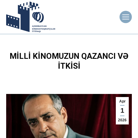
MILLI KINOMUZUN QAZANCI VƏ
ITKISI
Apr
1
2026