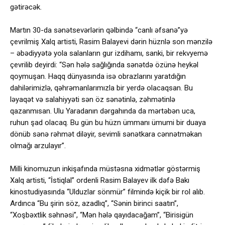
gətirəcək.
Martın 30-da sənətsevərlərin qəlbində “canlı əfsanə”yə
çevrilmiş Xalq artisti, Rasim Balayevi dərin hüznlə son mənzilə
– əbədiyyətə yola salanların gur izdihamı, sanki, bir rekvyemə
çevrilib deyirdi: “Sən hələ sağlığında sənətdə özünə heykəl
qoymuşan. Haqq dünyasında isə obrazlarını yaratdığın
dahilərimizlə, qəhrəmanlarımızla bir yerdə olacaqsan. Bu
ləyaqət və salahiyyəti sən öz sənətinlə, zəhmətinlə
qazanmısan. Ulu Yaradanın dərgahında da mərtəbən uca,
ruhun şad olacaq. Bu gün bu hüzn ümmanı ümumi bir duaya
dönüb sənə rəhmət diləyir, sevimli sənətkara cənnətməkan
olmağı arzulayır”.
Milli kinomuzun inkişafında müstəsna xidmətlər göstərmiş
Xalq artisti, “İstiqlal” ordenli Rasim Balayev ilk dəfə Bakı
kinostudiyasında “Ulduzlar sönmür” filmində kiçik bir rol alıb.
Ardınca “Bu şirin söz, azadlıq”, “Sənin birinci saatın”,
“Xoşbəxtlik səhnəsi”, “Mən hələ qayıdacağam”, “Birisigün