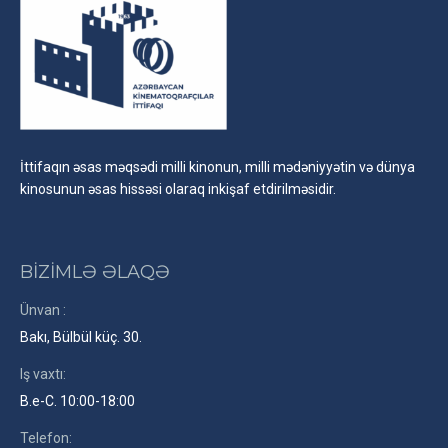
İttifaqın əsas məqsədi milli kinonun, milli mədəniyyətin və dünya
kinosunun əsas hissəsi olaraq inkişaf etdirilməsidir.
BİZİMLƏ ƏLAQƏ
Ünvan :
Bakı, Bülbül küç. 30.
Iş vaxtı:
B.e-C. 10:00-18:00
Telefon: