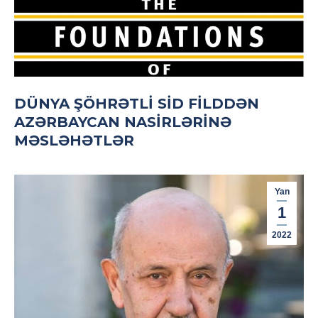
DÜNYA ŞÖHRƏTLI SID FILDDƏN
AZƏRBAYCAN NASIRLƏRINƏ
MƏSLƏHƏTLƏR
Yan
1
2022