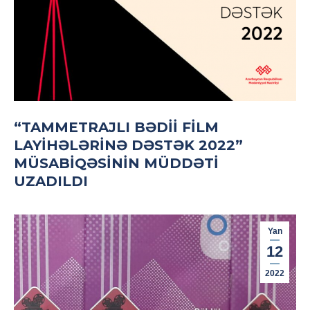
“TAMMETRAJLI BƏDII FILM
LAYIHƏLƏRINƏ DƏSTƏK 2022”
MÜSABIQƏSININ MÜDDƏTI
UZADILDI
Yan
12
2022