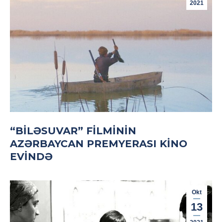
2021
“BILƏSUVAR” FILMININ
AZƏRBAYCAN PREMYERASI KINO
EVINDƏ
Okt
13