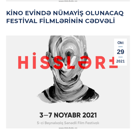
KINO EVINDƏ NÜMAYIŞ OLUNACAQ
FESTIVAL FILMLƏRININ CƏDVƏLI
Okt
29
2021