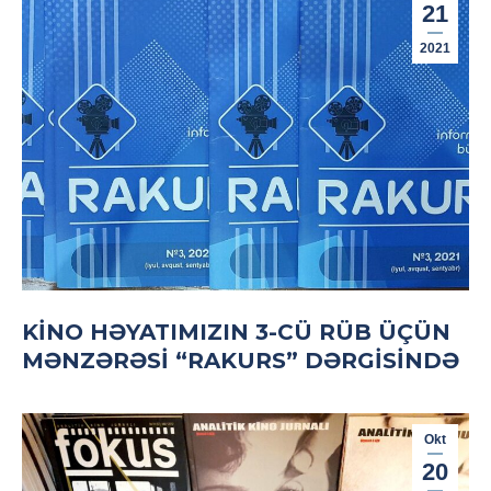
21
2021
KINO HƏYATIMIZIN 3-CÜ RÜB ÜÇÜN
MƏNZƏRƏSI “RAKURS” DƏRGISINDƏ
Okt
20