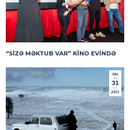
“SIZƏ MƏKTUB VAR” KINO EVINDƏ
Okt
31
2021