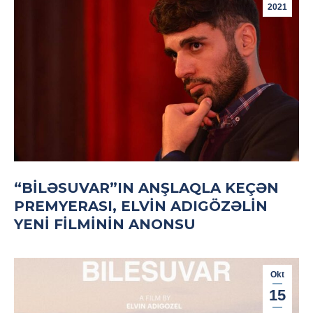
2021
“BILƏSUVAR”IN ANŞLAQLA KEÇƏN
PREMYERASI, ELVIN ADIGÖZƏLIN
YENI FILMININ ANONSU
Okt
15