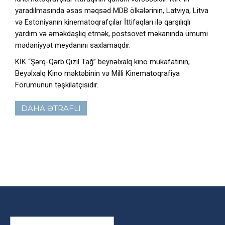
yaradılmasında əsas məqsəd MDB ölkələrinin, Latviya, Litva
və Estoniyanın kinematoqrafçılar İttifaqları ilə qarşılıqlı
yardım və əməkdaşlıq etmək, postsovet məkanında ümumi
mədəniyyət meydanını saxlamaqdır.
KİK “Şərq-Qərb.Qızıl Tağ” beynəlxalq kino mükafatının,
Beyəlxalq Kino məktəbinin və Milli Kinematoqrafiya
Forumunun təşkilatçısıdır.
DAHA ƏTRAFLI