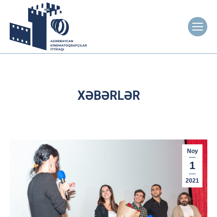
XƏBƏRLƏR
Noy
1
2021