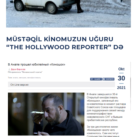
MÜSTƏQIL KINOMUZUN UĞURU
“THE HOLLYWOOD REPORTER” DƏ
Okt
30
2021