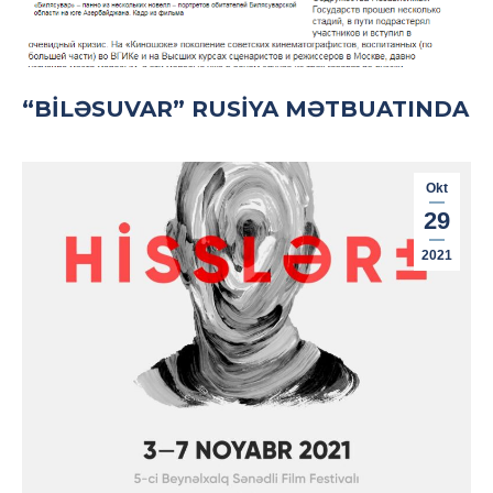
“BILƏSUVAR” RUSIYA MƏTBUATINDA
Okt
29
2021