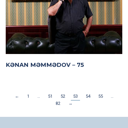
KƏNAN MƏMMƏDOV – 75
←
1
…
51
52
53
54
55
…
82
→