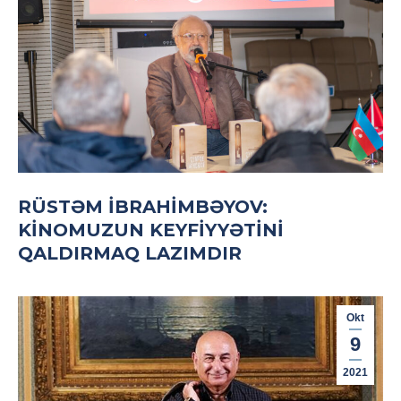
RÜSTƏM İBRAHIMBƏYOV:
KINOMUZUN KEYFIYYƏTINI
QALDIRMAQ LAZIMDIR
Okt
9
2021