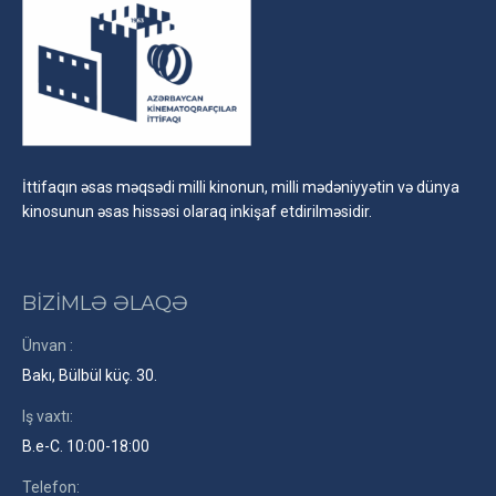
İttifaqın əsas məqsədi milli kinonun, milli mədəniyyətin və dünya
kinosunun əsas hissəsi olaraq inkişaf etdirilməsidir.
BİZİMLƏ ƏLAQƏ
Ünvan :
Bakı, Bülbül küç. 30.
Iş vaxtı:
B.e-C. 10:00-18:00
Telefon: