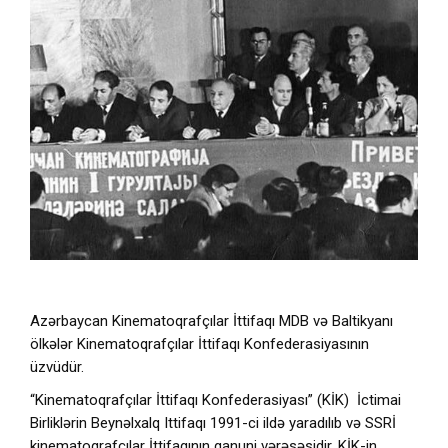
Azərbaycan Kinematoqrafçılar İttifaqı MDB və Baltikyanı
ölkələr Kinematoqrafçılar İttifaqı Konfederasiyasının
üzvüdür.
“Kinematoqrafçılar İttifaqı Konfederasiyası” (KİK) İctimai
Birliklərin Beynəlxalq Ittifaqı 1991-ci ildə yaradılıb və SSRİ
kinematoqrafçılar İttifaqının qanuni vərəsəsidir. KİK-in