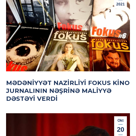
2021
MƏDƏNIYYƏT NAZIRLIYI FOKUS KINO
JURNALININ NƏŞRINƏ MALIYYƏ
DƏSTƏYI VERDI
Okt
20