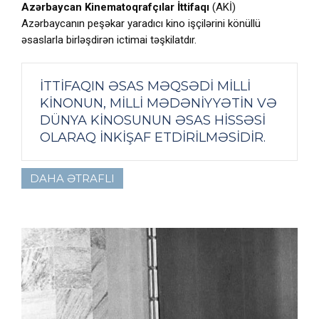
Azərbaycan Kinematoqrafçılar İttifaqı
(AKİ)
Azərbaycanın peşəkar yaradıcı kino işçilərini könüllü
əsaslarla birləşdirən ictimai təşkilatdır.
İTTIFAQIN ƏSAS MƏQSƏDI MILLI
KINONUN, MILLI MƏDƏNIYYƏTIN VƏ
DÜNYA KINOSUNUN ƏSAS HISSƏSI
OLARAQ INKIŞAF ETDIRILMƏSIDIR.
DAHA ƏTRAFLI