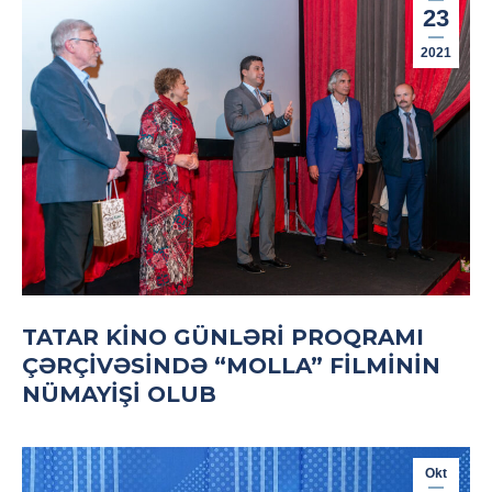
23
2021
TATAR KINO GÜNLƏRI PROQRAMI
ÇƏRÇIVƏSINDƏ “MOLLA” FILMININ
NÜMAYIŞI OLUB
Okt