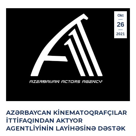
Okt
26
2021
AZƏRBAYCAN KINEMATOQRAFÇILAR
İTTIFAQINDAN AKTYOR
AGENTLIYININ LAYIHƏSINƏ DƏSTƏK