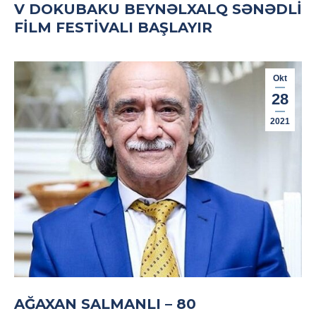
V DOKUBAKU BEYNƏLXALQ SƏNƏDLI
FILM FESTIVALI BAŞLAYIR
Okt
28
2021
AĞAXAN SALMANLI – 80