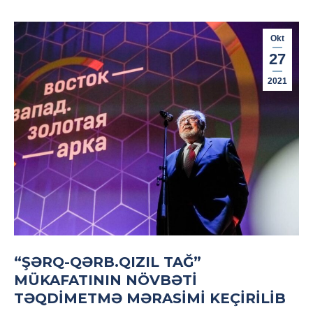
Okt
27
2021
“ŞƏRQ-QƏRB.QIZIL TAĞ”
MÜKAFATININ NÖVBƏTI
TƏQDIMETMƏ MƏRASIMI KEÇIRILIB