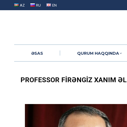
AZ
RU
EN
ƏSAS
QURUM HAQQINDA
ƏSAS
QURUM HAQQINDA
PROFESSOR FIRƏNGIZ XANIM ƏL