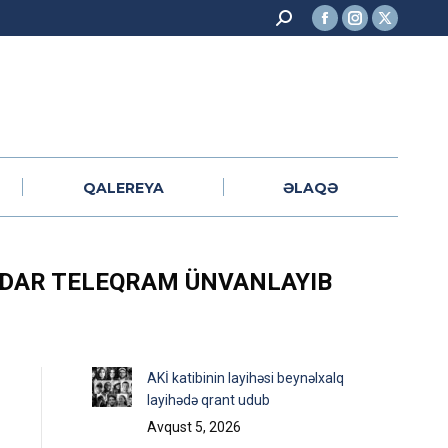
Search:
Facebook
Instagram
X
QALEREYA
ƏLAQƏ
page
page
page
opens
opens
opens
in
in
in
new
new
new
window
window
window
QALEREYA
ƏLAQƏ
QƏDAR TELEQRAM ÜNVANLAYIB
AKİ katibinin layihəsi beynəlxalq
layihədə qrant udub
Avqust 5, 2026