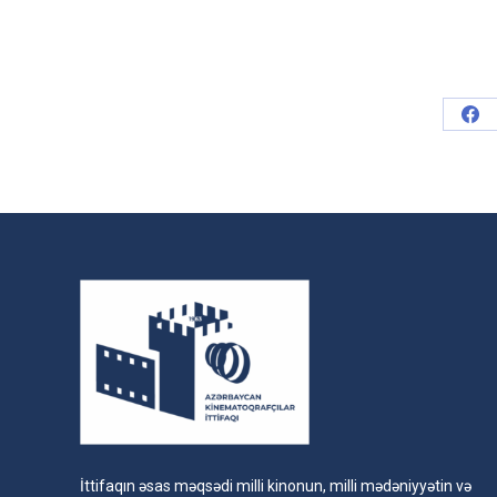
Sha
on
Fac
İttifaqın əsas məqsədi milli kinonun, milli mədəniyyətin və