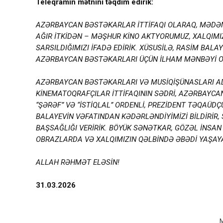
Teleqramın mətnini təqdim edirik:
AZƏRBAYCAN BƏSTƏKARLAR İTTİFAQI OLARAQ, MƏDƏN
AĞIR İTKİDƏN – MƏŞHUR KİNO AKTYORUMUZ, XALQIMIZ
SARSILDIĞIMIZI İFADƏ EDİRİK. XÜSUSİLƏ, RASİM BAL
AZƏRBAYCAN BƏSTƏKARLARI ÜÇÜN İLHAM MƏNBƏYİ O
AZƏRBAYCAN BƏSTƏKARLARI VƏ MUSİQİŞÜNASLARI A
KİNEMATOQRAFÇILAR İTTİFAQININ SƏDRİ, AZƏRBAYCAN
“ŞƏRƏF” VƏ “İSTİQLAL” ORDENLİ, PREZİDENT TƏQAÜ
BALAYEVİN VƏFATINDAN KƏDƏRLƏNDİYİMİZİ BİLDİRİR
BAŞSAĞLIĞI VERİRİK. BÖYÜK SƏNƏTKAR, GÖZƏL İNSAN 
OBRAZLARDA VƏ XALQIMIZIN QƏLBİNDƏ ƏBƏDİ YAŞAY
ALLAH RƏHMƏT ELƏSİN!
31.03.2026
M