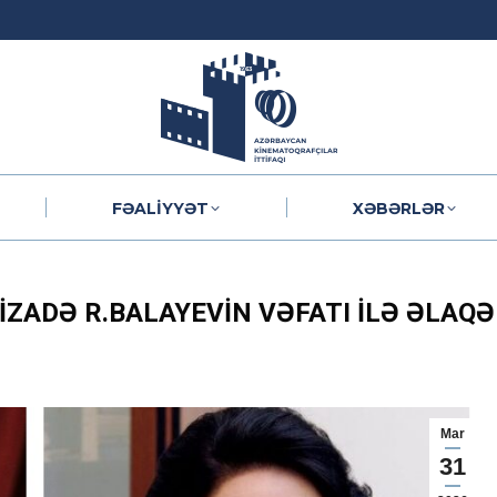
FƏALIYYƏT
XƏBƏRLƏR
FƏALIYYƏT
XƏBƏRLƏR
IZADƏ R.BALAYEVIN VƏFATI ILƏ ƏLA
Mar
31