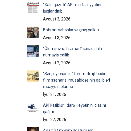
“Xalq qəzeti” AKİ-nin fəaliyyətini
işıqlandırıb
Avqust 3, 2026
Böhran: səbəblər və çıxış yolları
Avqust 3, 2026
“Ölümsüz qəhrəman” sənədli filmi
nümayiş edilib
Avqust 2, 2026
“Sən, ey uşaqlıq” tammetrajlı bədii
film ssenarisi müsabiqəsinin qalibləri
müəyyən olunub
İyul 31, 2026
AKİ katibləri İdarə Heyətinin iclasını
çağırır
İyul 27, 2026
Anar: “O mənim dostum idi”…