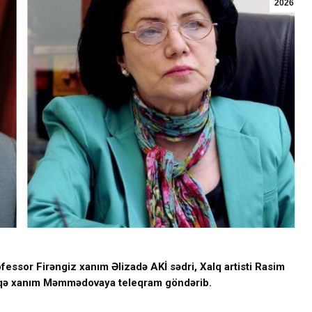
2026
ofessor Firəngiz xanım Əlizadə AKİ sədri, Xalq artisti Rasim
Şəfiqə xanım Məmmədovaya teleqram göndərib.