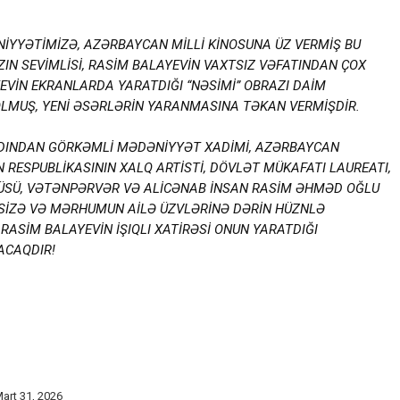
İYYƏTİMİZƏ, AZƏRBAYCAN MİLLİ KİNOSUNA ÜZ VERMİŞ BU
IN SEVİMLİSİ, RASİM BALAYEVİN VAXTSIZ VƏFATINDAN ÇOX
AYEVİN EKRANLARDA YARATDIĞI “NƏSİMİ” OBRAZI DAİM
LMUŞ, YENİ ƏSƏRLƏRİN YARANMASINA TƏKAN VERMİŞDİR.
DINDAN GÖRKƏMLİ MƏDƏNİYYƏT XADİMİ, AZƏRBAYCAN
 RESPUBLİKASININ XALQ ARTİSTİ, DÖVLƏT MÜKAFATI LAUREATI,
DÇÜSÜ, VƏTƏNPƏRVƏR VƏ ALİCƏNAB İNSAN RASİM ƏHMƏD OĞLU
, SİZƏ VƏ MƏRHUMUN AİLƏ ÜZVLƏRİNƏ DƏRİN HÜZNLƏ
RASİM BALAYEVİN İŞIQLI XATİRƏSİ ONUN YARATDIĞI
ACAQDIR!
art 31, 2026