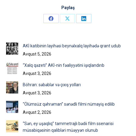
Paylaş
Share
Share
Share
on
on
on
Facebook
X
LinkedIn
AKİ katibinin layihəsi beynəlxalq layihədə qrant udub
Avqust 5, 2026
“Xalq qəzeti” AKİ-nin fəaliyyətini işıqlandırıb
Avqust 3, 2026
Böhran: səbəblər və çıxış yolları
Avqust 3, 2026
“Ölümsüz qəhrəman” sənədli filmi nümayiş edilib
Avqust 2, 2026
“Sən, ey uşaqlıq” tammetrajlı bədii film ssenarisi
müsabiqəsinin qalibləri müəyyən olunub