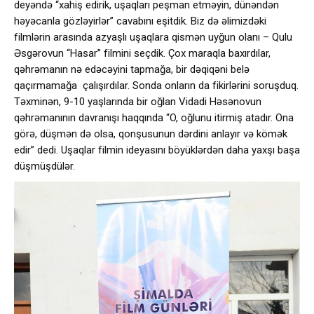
deyəndə “xahiş edirik, uşaqları peşman etməyin, dünəndən
həyəcanla gözləyirlər” cavabını eşitdik. Biz də əlimizdəki
filmlərin arasında azyaşlı uşaqlara qismən uyğun olanı – Qulu
Əsgərovun “Hasar” filmini seçdik. Çox maraqla baxırdılar,
qəhrəmanın nə edəcəyini tapmağa, bir dəqiqəni belə
qaçırmamağa çalışırdılar. Sonda onların da fikirlərini soruşduq.
Təxminən, 9-10 yaşlarında bir oğlan Vidadi Həsənovun
qəhrəmanının davranışı haqqında “O, oğlunu itirmiş atadır. Ona
görə, düşmən də olsa, qonşusunun dərdini anlayır və kömək
edir” dedi. Uşaqlar filmin ideyasını böyüklərdən daha yaxşı başa
düşmüşdülər.