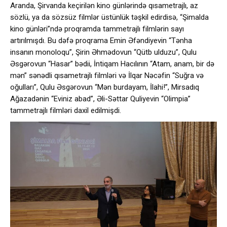
Aranda, Şirvanda keçirilən kino günlərində qısametrajlı, az
sözlü, ya da sözsüz filmlər üstünlük təşkil edirdisə, “Şimalda
kino günləri”ndə proqramda tammetrajlı filmlərin sayı
artırılmışdı. Bu dəfə proqrama Emin Əfəndiyevin “Tənha
insanın monoloqu”, Şirin Əhmədovun “Qütb ulduzu”, Qulu
Əsgərovun “Hasar” bədii, İntiqam Hacılının “Atam, anam, bir də
mən” sənədli qısametrajlı filmləri və İlqar Nəcəfin “Suğra və
oğulları”, Qulu Əsgərovun “Mən burdayam, İlahi!”, Mirsadıq
Ağazadənin “Eviniz abad”, Əli-Səttar Quliyevin “Olimpia”
tammetrajlı filmləri daxil edilmişdi.