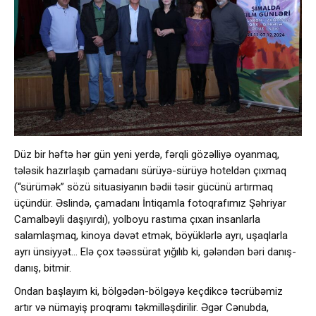
Düz bir həftə hər gün yeni yerdə, fərqli gözəlliyə oyanmaq,
tələsik hazırlaşıb çamadanı sürüyə-sürüyə hoteldən çıxmaq
(“sürümək” sözü situasiyanın bədii təsir gücünü artırmaq
üçündür. Əslində, çamadanı İntiqamla fotoqrafımız Şəhriyar
Camalbəyli daşıyırdı), yolboyu rastıma çıxan insanlarla
salamlaşmaq, kinoya dəvət etmək, böyüklərlə ayrı, uşaqlarla
ayrı ünsiyyət… Elə çox təəssürat yığılıb ki, gələndən bəri danış-
danış, bitmir.
Ondan başlayım ki, bölgədən-bölgəyə keçdikcə təcrübəmiz
artır və nümayiş proqramı təkmilləşdirilir. Əgər Cənubda,