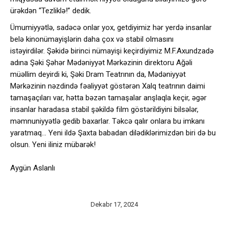
ürəkdən “Tezliklə!” dedik.
Ümumiyyətlə, sadəcə onlar yox, getdiyimiz hər yerdə insanlar
belə kinonümayişlərin daha çox və stabil olmasını
istəyirdilər. Şəkidə birinci nümayişi keçirdiyimiz M.F.Axundzadə
adına Şəki Şəhər Mədəniyyət Mərkəzinin direktoru Ağəli
müəllim deyirdi ki, Şəki Dram Teatrının da, Mədəniyyət
Mərkəzinin nəzdində fəaliyyət göstərən Xalq teatrının daimi
tamaşaçıları var, hətta bəzən tamaşalar anşlaqla keçir, əgər
insanlar haradasa stabil şəkildə film göstərildiyini bilsələr,
məmnuniyyətlə gedib baxarlar. Təkcə qalır onlara bu imkanı
yaratmaq… Yeni ildə Şaxta babadan dilədiklərimizdən biri də bu
olsun. Yeni iliniz mübarək!
Aygün Aslanlı
Dekabr 17, 2024