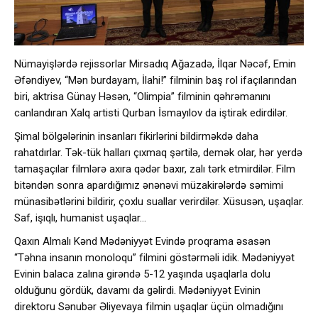
Nümayişlərdə rejissorlar Mirsadıq Ağazadə, İlqar Nəcəf, Emin
Əfəndiyev, “Mən burdayam, İlahi!” filminin baş rol ifaçılarından
biri, aktrisa Günay Həsən, “Olimpia” filminin qəhrəmanını
canlandıran Xalq artisti Qurban İsmayılov da iştirak edirdilər.
Şimal bölgələrinin insanları fikirlərini bildirməkdə daha
rahatdırlar. Tək-tük halları çıxmaq şərtilə, demək olar, hər yerdə
tamaşaçılar filmlərə axıra qədər baxır, zalı tərk etmirdilər. Film
bitəndən sonra apardığımız ənənəvi müzakirələrdə səmimi
münasibətlərini bildirir, çoxlu suallar verirdilər. Xüsusən, uşaqlar.
Saf, işıqlı, humanist uşaqlar…
Qaxın Almalı Kənd Mədəniyyət Evində proqrama əsasən
“Təhna insanın monoloqu” filmini göstərməli idik. Mədəniyyət
Evinin balaca zalına girəndə 5-12 yaşında uşaqlarla dolu
olduğunu gördük, davamı da gəlirdi. Mədəniyyət Evinin
direktoru Sənubər Əliyevaya filmin uşaqlar üçün olmadığını