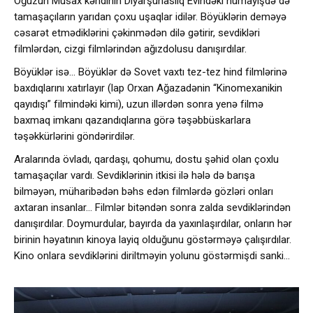
Oğuzun Musax kəndinin Diyarşünaslıq Evindəki nümayişdə də
tamaşaçıların yarıdan çoxu uşaqlar idilər. Böyüklərin deməyə
cəsarət etmədiklərini çəkinmədən dilə gətirir, sevdikləri
filmlərdən, cizgi filmlərindən ağızdolusu danışırdılar.
Böyüklər isə… Böyüklər də Sovet vaxtı tez-tez hind filmlərinə
baxdıqlarını xatırlayır (lap Orxan Ağazadənin “Kinomexanikin
qayıdışı” filmindəki kimi), uzun illərdən sonra yenə filmə
baxmaq imkanı qazandıqlarına görə təşəbbüskarlara
təşəkkürlərini göndərirdilər.
Aralarında övladı, qardaşı, qohumu, dostu şəhid olan çoxlu
tamaşaçılar vardı. Sevdiklərinin itkisi ilə hələ də barışa
bilməyən, müharibədən bəhs edən filmlərdə gözləri onları
axtaran insanlar… Filmlər bitəndən sonra zalda sevdiklərindən
danışırdılar. Doymurdular, bayırda da yaxınlaşırdılar, onların hər
birinin həyatının kinoya layiq olduğunu göstərməyə çalışırdılar.
Kino onlara sevdiklərini diriltməyin yolunu göstərmişdi sanki…