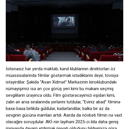
İstisnasız hər yerdə məktəb, kənd klublarının direktorları öz
müəssisələrində filmlər göstərmək istədiklərini deyir, tövsiyə
istəyirdilər. Şəkidə “Asan Xidmət” Mərkəzinin kinoklubundakı
nümayişimiz isə ən çox görüş yeri kimi bu məkanı seçmiş
sevgililərin ürəyincə oldu. Film göstərəcəyimizi eşidən kimi,
zalın ən arxa sıralarında yerlərini tutdular, “Eviniz abad” filminə
baxa-baxa birlikdə güldülər, kədərləndilər, bəlkə bir az da
sevginin gücünə inamları artdı. Axırda da növbəti filmin nə vaxt
olacağını soruşdular. AKİ-nin layihəni 2025-ci ildə daha geniş
miqyasda davam etdirmək niyyəti olduğunu bildiyimizə görə