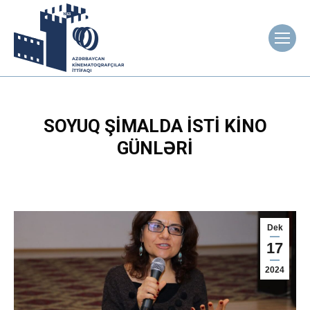
SOYUQ ŞIMALDA ISTI KINO
GÜNLƏRI
Dek
17
2024