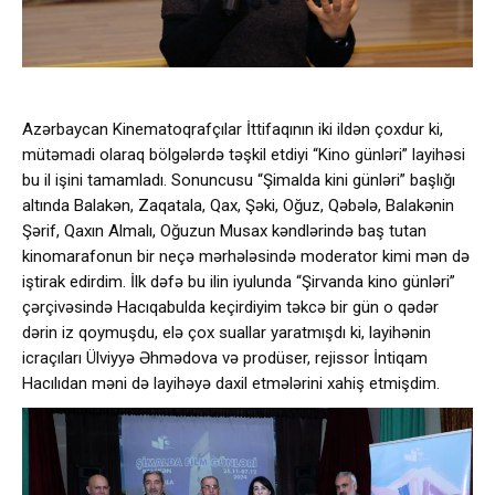
Azərbaycan Kinematoqrafçılar İttifaqının iki ildən çoxdur ki,
mütəmadi olaraq bölgələrdə təşkil etdiyi “Kino günləri” layihəsi
bu il işini tamamladı. Sonuncusu “Şimalda kini günləri” başlığı
altında Balakən, Zaqatala, Qax, Şəki, Oğuz, Qəbələ, Balakənin
Şərif, Qaxın Almalı, Oğuzun Musax kəndlərində baş tutan
kinomarafonun bir neçə mərhələsində moderator kimi mən də
iştirak edirdim. İlk dəfə bu ilin iyulunda “Şirvanda kino günləri”
çərçivəsində Hacıqabulda keçirdiyim təkcə bir gün o qədər
dərin iz qoymuşdu, elə çox suallar yaratmışdı ki, layihənin
icraçıları Ülviyyə Əhmədova və prodüser, rejissor İntiqam
Hacılıdan məni də layihəyə daxil etmələrini xahiş etmişdim.