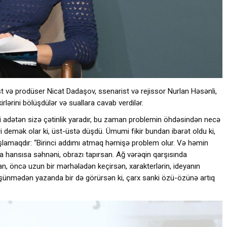
 və prodüser Nicat Dadaşov, ssenarist və rejissor Nurlan Həsənli,
ərini bölüşdülər və suallara cavab verdilər.
adətən sizə çətinlik yaradır, bu zaman problemin öhdəsindən necə
ri demək olar ki, üst-üstə düşdü. Ümumi fikir bundan ibarət oldu ki,
aşlamaqdır: “Birinci addımı atmaq həmişə problem olur. Və həmin
hansısa səhnəni, obrazı tapırsan. Ağ vərəqin qarşısında
 öncə uzun bir mərhələdən keçirsən, xarakterlərin, ideyanın
Düşünmədən yazanda bir də görürsən ki, çarx sanki özü-özünə artıq