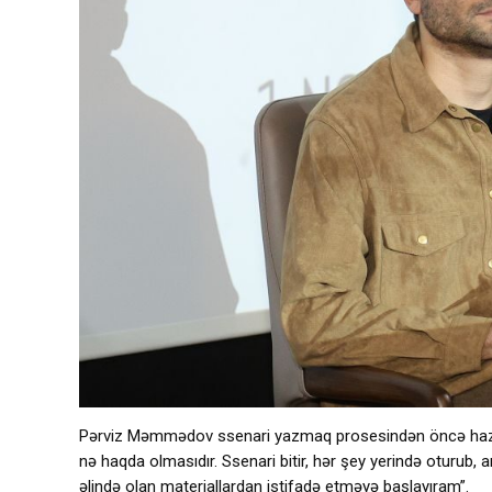
Pərviz Məmmədov ssenari yazmaq prosesindən öncə hazırlı
nə haqda olmasıdır. Ssenari bitir, hər şey yerində oturub
əlində olan materiallardan istifadə etməyə başlayıram”.