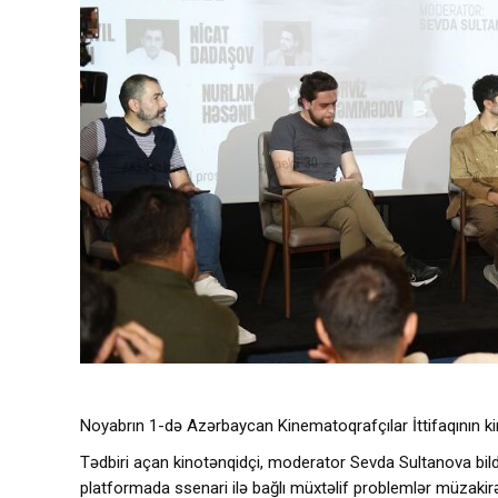
Noyabrın 1-də Azərbaycan Kinematoqrafçılar İttifaqının k
Tədbiri açan kinotənqidçi, moderator Sevda Sultanova bildir
platformada ssenari ilə bağlı müxtəlif problemlər müzakirə 