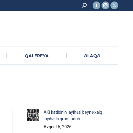
Search:
Facebook
Instagram
X
QALEREYA
ƏLAQƏ
page
page
page
opens
opens
opens
in
in
in
new
new
new
window
window
window
QALEREYA
ƏLAQƏ
AKİ katibinin layihəsi beynəlxalq
layihədə qrant udub
Avqust 5, 2026