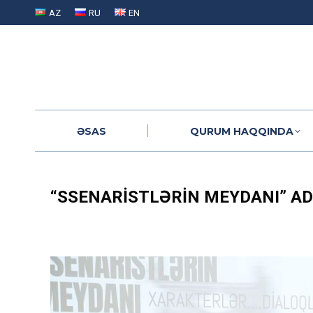
AZ
RU
EN
ƏSAS
QURUM HAQQINDA
ƏSAS
QURUM HAQQINDA
“SSENARISTLƏRIN MEYDANI” AD