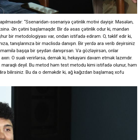
tapılmasıdır: “Ssenaridən-ssenariyə çətinlik motivi dəyişir. Məsələn,
 əksinə. Ən çətini başlamaqdır. Bir də əsas çətinlik odur ki, məndən
 bir metodologiyası var, ondan istifadə edirəm. O, təklif edir ki,
za, tanışlarınıza bir məclisdə danışın. Bir yerdə ara verib deyirsiniz
amamilə başqa bir şeydən danışırsan. Və gözləyirsən, onlar
axırı. O sualı verirlərsə, demək ki, hekayəni davam etmək lazımdır.
 maraqlı deyil. Bu metod həm test metodu kimi istifadə olunur, həm
ə bilirsiniz. Bu da o deməkdir ki, ağ kağızdan başlamaq xofu