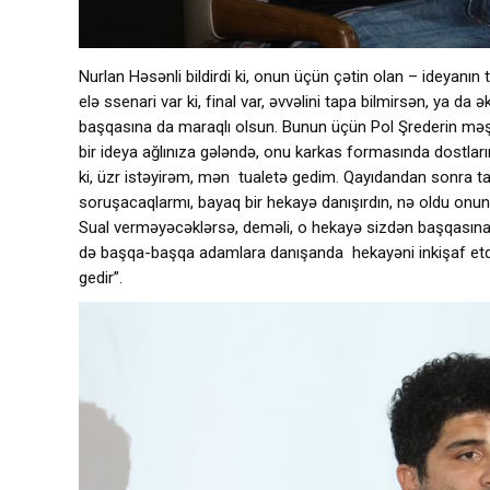
Nurlan Həsənli bildirdi ki, onun üçün çətin olan – ideyanın 
elə ssenari var ki, final var, əvvəlini tapa bilmirsən, ya da
başqasına da maraqlı olsun. Bunun üçün Pol Şrederin məşhur
bir ideya ağlınıza gələndə, onu karkas formasında dostlarını
ki, üzr istəyirəm, mən tualetə gedim. Qayıdandan sonra t
soruşacaqlarmı, bayaq bir hekayə danışırdın, nə oldu onun 
Sual verməyəcəklərsə, deməli, o hekayə sizdən başqasına
də başqa-başqa adamlara danışanda hekayəni inkişaf etdir
gedir”.