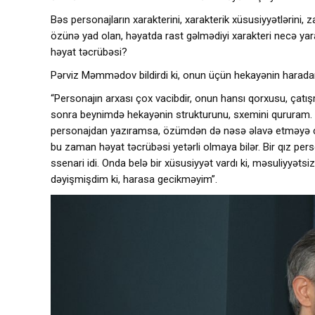
Bəs personajların xarakterini, xarakterik xüsusiyyətlərini, 
özünə yad olan, həyatda rast gəlmədiyi xarakteri necə ya
həyat təcrübəsi?
Pərviz Məmmədov bildirdi ki, onun üçün hekayənin harada
“Personajın arxası çox vacibdir, onun hansı qorxusu, çatı
sonra beynimdə hekayənin strukturunu, sxemini qururam. “
personajdan yazıramsa, özümdən də nəsə əlavə etməyə çalı
bu zaman həyat təcrübəsi yetərli olmaya bilər. Bir qız per
ssenari idi. Onda belə bir xüsusiyyət vardı ki, məsuliyyətsiz
dəyişmişdim ki, harasa gecikməyim”.