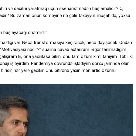
zahiri və daxilini yaratmaq üçün ssenarist nədən başlamalıdır? O,
radır? Bu zaman onun köməyinə nə gəlir təxəyyül, müşahidə, yoxsa
n başlayacağı önəmlidir:
şmazlığı var. Necə transformasiya keçirəcək, necə dəyişəcək. Ondan
Motivasiyası nədir?” sualına cavab axtarıram. Əgər tanımadığım
şıram ki, ona yaxınlaşa bilim, onu tam özüm kimi tanıyım. Təbii ki
sonajı işləyirdim. Pandemiya dövründə işlədiyim qorxu janrında olan
 biridir, hər yerə gecikir. Onu bitirənə yaxın mən artıq özümü