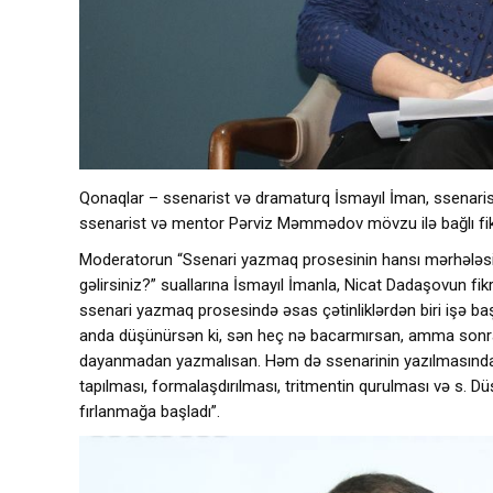
Qonaqlar – ssenarist və dramaturq İsmayıl İman, ssenarist
ssenarist və mentor Pərviz Məmmədov mövzu ilə bağlı fikirl
Moderatorun “Ssenari yazmaq prosesinin hansı mərhələsi 
gəlirsiniz?” suallarına İsmayıl İmanla, Nicat Dadaşovun fik
ssenari yazmaq prosesində əsas çətinliklərdən biri işə b
anda düşünürsən ki, sən heç nə bacarmırsan, amma sonra 
dayanmadan yazmalısan. Həm də ssenarinin yazılmasından,
tapılması, formalaşdırılması, tritmentin qurulması və s. 
fırlanmağa başladı”.