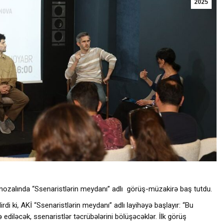
2025
inozalında “Ssenaristlərin meydanı” adlı görüş-müzakirə baş tutdu.
di ki, AKİ “Ssenaristlərin meydanı” adlı layihəyə başlayır: “Bu
ediləcək, ssenaristlər təcrübələrini bölüşəcəklər. İlk görüş