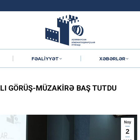
FƏALIYYƏT
XƏBƏRLƏR
FƏALIYYƏT
XƏBƏRLƏR
LI GÖRÜŞ-MÜZAKIRƏ BAŞ TUTDU
Noy
2