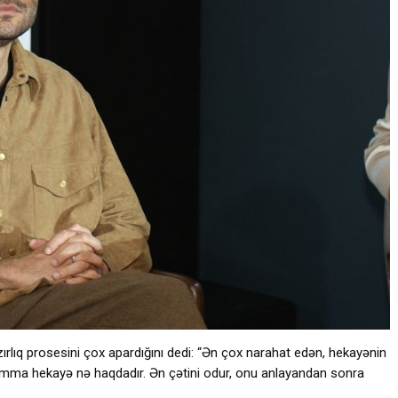
q prosesini çox apardığını dedi: “Ən çox narahat edən, hekayənin
, amma hekayə nə haqdadır. Ən çətini odur, onu anlayandan sonra