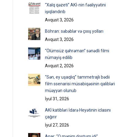
“Xalq qəzeti” AKİ-nin fəaliyyətini
işıqlandırıb
Avqust 3, 2026
Böhran: səbəblər və çıxış yolları
Avqust 3, 2026
“Ölümsüz qəhrəman” sənədli filmi
nümayiş edilib
Avqust 2, 2026
“Sən, ey uşaqlıq” tammetrajlı bədii
film ssenarisi müsabiqəsinin qalibləri
müəyyən olunub
İyul 31, 2026
AKİ katibləri İdarə Heyətinin iclasını
çağırır
İyul 27, 2026
Anar: “O mənim dostum idi”…