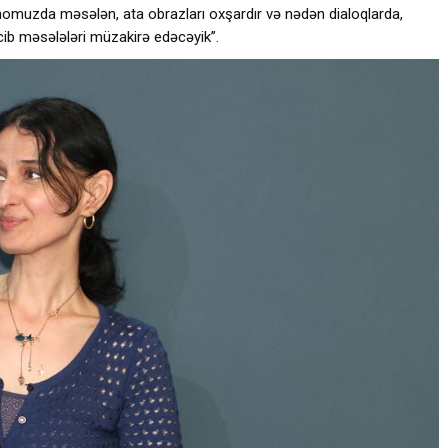
inomuzda məsələn, ata obrazları oxşardır və nədən dialoqlarda,
acib məsələləri müzakirə edəcəyik”.