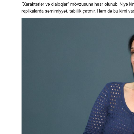
“Xarakterlər və dialoqlar” mövzusuna həsr olunub. Niyə k
replikalarda səmimiyyət, təbiilik çatmır. Həm də bu kimi v