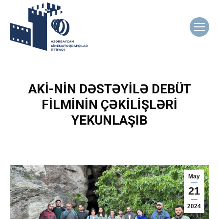
AKİ-NIN DƏSTƏYILƏ DEBÜT
FILMININ ÇƏKILIŞLƏRI
YEKUNLAŞIB
May
21
2024