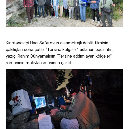
Kinotənqidçi Hacı Səfərovun qısametrajlı debüt filminin
çəkilişləri sona çatıb. “Tərsinə kölgələr” adlanan bədii film,
yazıçı Rahim Dünyamalının “Tərsinə addımlayan kölgələr”
romanının motivləri əsasında çəkilib.