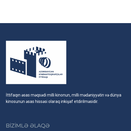
İttifaqın əsas məqsədi milli kinonun, milli mədəniyyətin və dünya
kinosunun əsas hissəsi olaraq inkişaf etdirilməsidir.
BİZİMLƏ ƏLAQƏ