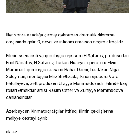
İllər sonra azadlığa çıxmış qəhrəman dramatik dilemma
qarşısında qalır. O, sevgi və intiqam arasında seçim etməlidir.
Filmin ssenaristi və quruluşçu rejissoru H.Səfərov, prodüserləri
Emil Nəcəfov, H.Səfərov, Türkan Hüseyn, operatoru Elvin
Məmməd, quruluşçu rəssamı Bahar Dəmir, bəstəkarı Nigar
Süleyman, montajçısı Mirzəli Əlizadə, ikinci rejissoru Vəfa
Fətullayeva, xətt prodüseri Ülviyyə Məmmədovadır. Filmdə baş
rolları Əməkdar artist Rasim Cəfər və Zülfiyyə Məmmədova
canlandırıblar.
Azərbaycan Kinmatoqrafçılar İttifaqı filmin çəkilişlərinə
maliyyə dəstəyi ayırıb.
aki.az