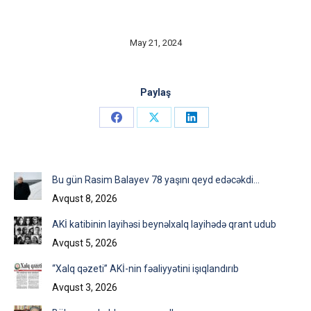
May 21, 2024
Paylaş
Share
Share
Share
on
on
on
Facebook
X
LinkedIn
Bu gün Rasim Balayev 78 yaşını qeyd edəcəkdi…
Avqust 8, 2026
AKİ katibinin layihəsi beynəlxalq layihədə qrant udub
Avqust 5, 2026
“Xalq qəzeti” AKİ-nin fəaliyyətini işıqlandırıb
Avqust 3, 2026