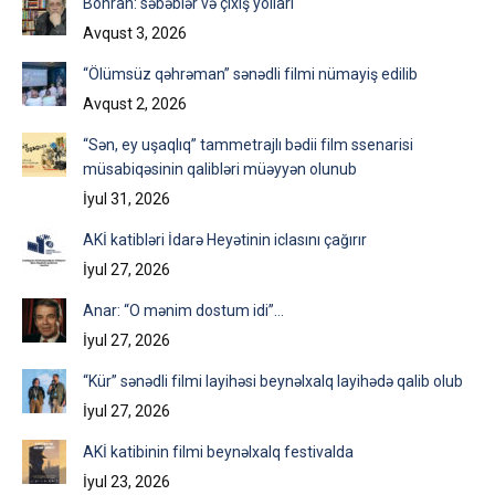
Böhran: səbəblər və çıxış yolları
Avqust 3, 2026
“Ölümsüz qəhrəman” sənədli filmi nümayiş edilib
Avqust 2, 2026
“Sən, ey uşaqlıq” tammetrajlı bədii film ssenarisi
müsabiqəsinin qalibləri müəyyən olunub
İyul 31, 2026
AKİ katibləri İdarə Heyətinin iclasını çağırır
İyul 27, 2026
Anar: “O mənim dostum idi”…
İyul 27, 2026
“Kür” sənədli filmi layihəsi beynəlxalq layihədə qalib olub
İyul 27, 2026
AKİ katibinin filmi beynəlxalq festivalda
İyul 23, 2026