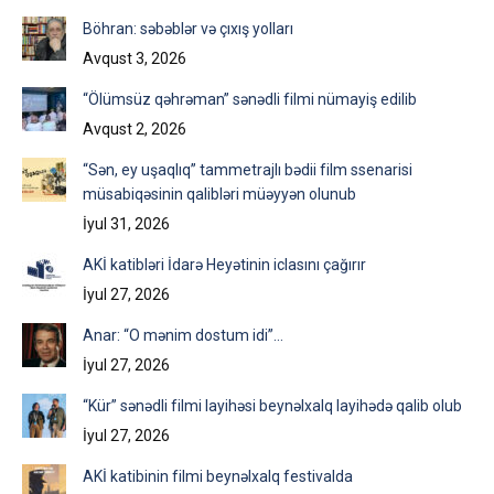
Böhran: səbəblər və çıxış yolları
Avqust 3, 2026
“Ölümsüz qəhrəman” sənədli filmi nümayiş edilib
Avqust 2, 2026
“Sən, ey uşaqlıq” tammetrajlı bədii film ssenarisi
müsabiqəsinin qalibləri müəyyən olunub
İyul 31, 2026
AKİ katibləri İdarə Heyətinin iclasını çağırır
İyul 27, 2026
Anar: “O mənim dostum idi”…
İyul 27, 2026
“Kür” sənədli filmi layihəsi beynəlxalq layihədə qalib olub
İyul 27, 2026
AKİ katibinin filmi beynəlxalq festivalda