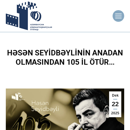
HƏSƏN SEYIDBƏYLININ ANADAN
OLMASINDAN 105 IL ÖTÜR…
Dek
22
2025