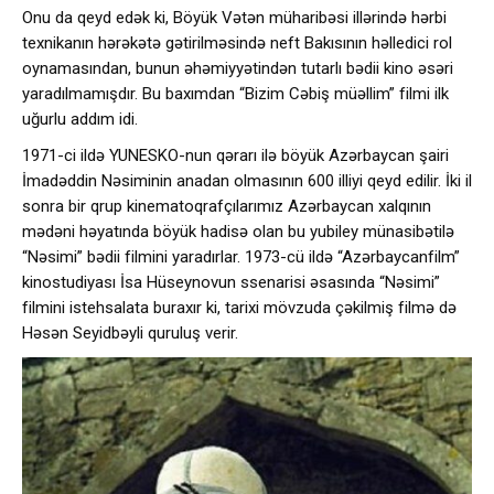
Onu da qeyd edək ki, Böyük Vətən müharibəsi illərində hərbi
texnikanın hərəkətə gətirilməsində neft Bakısının həlledici rol
oynamasından, bunun əhəmiyyətindən tutarlı bədii kino əsəri
yaradılmamışdır. Bu baxımdan “Bizim Cəbiş müəllim” filmi ilk
uğurlu addım idi.
1971-ci ildə YUNESKO-nun qərarı ilə böyük Azərbaycan şairi
İmadəddin Nəsiminin anadan olmasının 600 illiyi qeyd edilir. İki il
sonra bir qrup kinematoqrafçılarımız Azərbaycan xalqının
mədəni həyatında böyük hadisə olan bu yubiley münasibətilə
“Nəsimi” bədii filmini yaradırlar. 1973-cü ildə “Azərbaycanfilm”
kinostudiyası İsa Hüseynovun ssenarisi əsasında “Nəsimi”
filmini istehsalata buraxır ki, tarixi mövzuda çəkilmiş filmə də
Həsən Seyidbəyli quruluş verir.