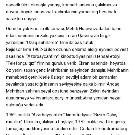
sənədli filmi olmaqla yanaşı, konsert janrında çəkilmiş və
dövrün böyük incəsənət xadimlərinin yaradıcılıq hesabatı
xarakteri daşıyır.
Onun böyük kino ilə ilk təması, Mehdi Hüseynzadədən bəhs
edən, ssenarisini Xalq yazıçısı İmran Qasımovla birgə
yazdıqları “Uzaq sahillərdə” filmi ilə baş tutub.
Rejissor kimi 1962-ci ildə özünün qələmə aldığı eyniadlı povest
əsasında “Azərbaycanfilm” kinostudiyasının istehsal etdiyi
“Telefonçu qız” filminə quruluş verib. Ekran əsərində həyatda
öz yerini tapan gənc Mehribanın taleyindən danışılır. Mehribanın
məhəbbəti çətinliklərlə üzləşir, sevdiyi adam bir zamanlar
xəyalında yaşatdığı insanın səviyyəsinə qalxa bilmir. Ancaq
Mehriban zahirən xəyal dostuna bənzəyən Zakiri dərindən
düşünməyə və insanlara qarşı münasibətinə yenidən nəzər
salmağa vadar edir.
1969-cu ildə “Azərbaycanfilm” kinostudiyası “Bizim Cəbiş
müəllim” filminin çəkilişinə başlayır, 1970-ci ildə isə film geniş
tamaşaçı auditoriyasına təqdim edilir. Görkəmli kinodramaturq