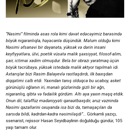
“Nəsimi” filmində əsas rola kimi dəvət edəcəyimiz barəsində
böyük nigaranlıqla, həyəcanla düşündük. Məlum olduğu kimi
Nəsimi əfsanəvi bir dəyanətə, yüksək və dərin insani
keyfiyyətlərə, ülvi, poetik vüsətə malik şəxsiyyət, filosof-alim,
şair, ictimai xadim olmuşdur. Belə bir obrazı yaratmaq üçün
böyük təcrübəyə, yüksək istedada malik aktyor tapılmalı idi.
Axtarışlar bizi Rasim Balayevlə rastlaşdırdı, ilk baxışdan
diqqətimi cəlb etdi. Yaxından tanış olduqca bu ucaboy, asket
görünüşlü oğlanın iri, mənalı gözlərində gizli bir ağrı,
nigaranlıq, qibtə və fədailik gördüm. Altı aya yaxın məşq etdik.
Onun dil, tələffüz mədəniyyəti qənaətbəxşdir, əruz vəznində
Nəsimi qəzəllərini oxuyanda isə bizi də, tamaşaçıları da
sarsıda bildi, kadrdan-kadra nəsimiləşdi”…
Görkəmli yazıçı,
ssenarist, rejissor Həsən Seyidbəylinin doğulduğu gündür, 105
yaşı tamam olur.