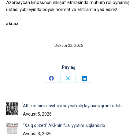
Azərbaycan kinosunun inkişaf etməsində mühüm rol oynamış
ustadı yubileyində böyük hörmət və ehtiramla yad edirik!
aki.az
Dekabr 22, 2025
Paylaş
Share
Share
Share
on
on
on
Facebook
X
LinkedIn
AKİ katibinin layihəsi beynəlxalq layihədə qrant udub
Avqust 5, 2026
“Xalq qəzeti” AKİ-nin fəaliyyətini işıqlandırıb
Avqust 3, 2026