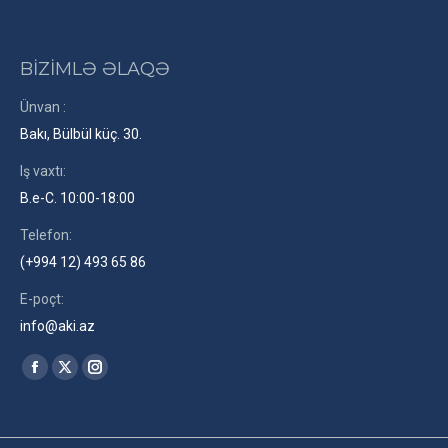
BİZİMLƏ ƏLAQƏ
Ünvan :
Bakı, Bülbül küç. 30.
Iş vaxtı:
B.e-C. 10:00-18:00
Telefon:
(+994 12) 493 65 86
E-poçt:
info@aki.az
Find us on:
Facebook
X
Instagram
page
page
page
opens
opens
opens