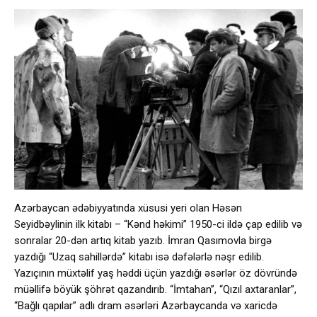
Azərbaycan ədəbiyyatında xüsusi yeri olan Həsən
Seyidbəylinin ilk kitabı – “Kənd həkimi” 1950-ci ildə çap edilib və
sonralar 20-dən artıq kitab yazıb. İmran Qasımovla birgə
yazdığı “Uzaq sahillərdə” kitabı isə dəfələrlə nəşr edilib.
Yazıçının müxtəlif yaş həddi üçün yazdığı əsərlər öz dövründə
müəllifə böyük şöhrət qazandırıb. “İmtahan”, “Qızıl axtaranlar”,
“Bağlı qapılar” adlı dram əsərləri Azərbaycanda və xaricdə