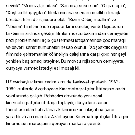
sevirik”, “Möcüzələr adası”, “Sən niyə susursan”, “O qızı tapın”,
“Xoşbəxtlik qayğıları” filmlərinin isə ssenari müəllifi olmaqla
bərabər, həm də rejissoru olub. “Bizim Cəbiş müəllim” və
“Nəsimi” filmlərinə isə rejissor kimi quruluş verib. Rejissorun
bir-birinin ardınca çəkdiyi filmlər mövzu baxımından cəmiyyətin
bəzi problemlərini açıb göstərməsi istiqamətində çox maraqlı
və dəyərli sənət nümunələri hesab olunur. “Xoşbəxtlik qayğıları”
filmində qəhrəmanlar köhnəliyin qalıqlarına qarşı çıxır, hər şeyi
yenidən başlamaq istəyirlər. Bu mövzu rejissorun cəmiyyətə,
dünyaya vermək istədiyi əsl mesajı idi.
H.Seyidbəyli ictimai xadim kimi də fəaliyyət göstərib. 1963-
1980-ci illərdə Azərbaycan Kinematoqrafçılar İttifaqının sədri
vəzifəsində çalışıb. Rəhbərliyi dövründə yeni nəsil
kinematoqrafçıları ittifaqa toplayıb, dünya kinosunun
təcrübəsindən bəhrələnərək kinomuzun inkişafına şərait
yaradıb və ən önəmlisi Azərbaycan Kinematoqrafçılar İttifaqını
kinomuzun maraqlarını qoruyan mərkəzə çevirib.