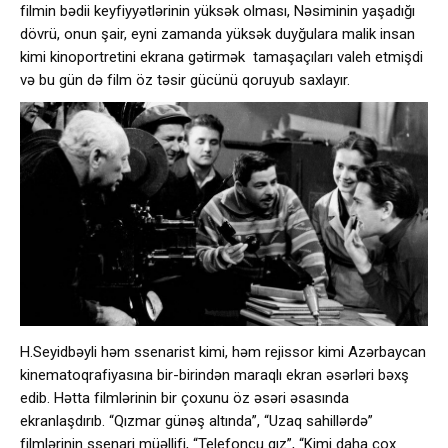
filmin bədii keyfiyyətlərinin yüksək olması, Nəsiminin yaşadığı
dövrü, onun şair, eyni zamanda yüksək duyğulara malik insan
kimi kinoportretini ekrana gətirmək tamaşaçıları valeh etmişdi
və bu gün də film öz təsir gücünü qoruyub saxlayır.
H.Seyidbəyli həm ssenarist kimi, həm rejissor kimi Azərbaycan
kinematoqrafiyasına bir-birindən maraqlı ekran əsərləri bəxş
edib. Hətta filmlərinin bir çoxunu öz əsəri əsasında
ekranlaşdırıb. “Qızmar günəş altında”, “Uzaq sahillərdə”
filmlərinin ssenari müəllifi, “Telefonçu qız”, “Kimi daha çox