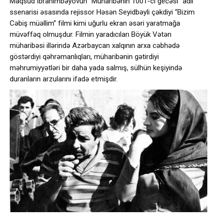
Maqsud İbrahimbəyovun “Müharibənin 1001-ci gecəsi” adlı
ssenarisi əsasında rejissor Həsən Seyidbəyli çəkdiyi “Bizim
Cəbiş müəllim” filmi kimi uğurlu ekran əsəri yaratmağa
müvəffəq olmuşdur. Filmin yaradıcıları Böyük Vətən
müharibəsi illərində Azərbaycan xalqının arxa cəbhədə
göstərdiyi qəhrəmanlıqları, müharibənin gətirdiyi
məhrumiyyətləri bir daha yada salmış, sülhün keşiyində
duranların arzularını ifadə etmişdir.