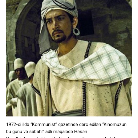
1972-ci ildə “Kommunist” qəzetində dərc edilən “Kinomuzun
bu günü və sabahı” adlı məqalədə Həsən