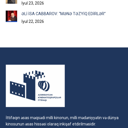
İyul 23, 2026
ƏLİ İSA CABBAROV: “MƏNƏ TƏZYİQ EDİRLƏR”
İyul 22, 2026
İttifaqın əsas məqsədi milli kinonun, milli mədəniyyətin və dünya
kinosunun əsas hissəsi olaraq inkişaf etdirilməsidir.