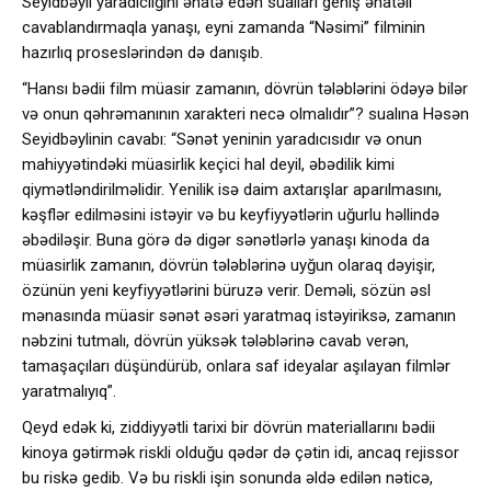
Seyidbəyli yaradıclığını əhatə edən sualları geniş əhatəli
cavablandırmaqla yanaşı, eyni zamanda “Nəsimi” filminin
hazırlıq proseslərindən də danışıb.
“Hansı bədii film müasir zamanın, dövrün tələblərini ödəyə bilər
və onun qəhrəmanının xarakteri necə olmalıdır”? sualına Həsən
Seyidbəylinin cavabı: “Sənət yeninin yaradıcısıdır və onun
mahiyyətindəki müasirlik keçici hal deyil, əbədilik kimi
qiymətləndirilməlidir. Yenilik isə daim axtarışlar aparılmasını,
kəşflər edilməsini istəyir və bu keyfiyyətlərin uğurlu həllində
əbədiləşir. Buna görə də digər sənətlərlə yanaşı kinoda da
müasirlik zamanın, dövrün tələblərinə uyğun olaraq dəyişir,
özünün yeni keyfiyyətlərini büruzə verir. Deməli, sözün əsl
mənasında müasir sənət əsəri yaratmaq istəyiriksə, zamanın
nəbzini tutmalı, dövrün yüksək tələblərinə cavab verən,
tamaşaçıları düşündürüb, onlara saf ideyalar aşılayan filmlər
yaratmalıyıq”.
Qeyd edək ki, ziddiyyətli tarixi bir dövrün materiallarını bədii
kinoya gətirmək riskli olduğu qədər də çətin idi, ancaq rejissor
bu riskə gedib. Və bu riskli işin sonunda əldə edilən nəticə,