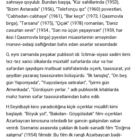
səhnəyə qoyulub. Bundan başqa, “Kür sahillərində (1953),
“Bizim Astarada” (1956), “Telefonçu qız” (1960) povestləri,
“Cəbhədən-cəbhəyə” (1961), “İllər keçir” (1973, İ.Qasımovla
birgə), “Tərsanə” (1975), “Çiçək” (1978) romanları, “Dəniz
cəsurları sevir” (1954 , “Sən nə üçün yaşayırsan” (1959, hər
ikisi İ.Qasımovla birgə) pyesləri müasirlərinin əməyindən
mənəvi-əxlaqi saflığından bəhs edən əsərlər sırasındadır.
O, eyni zamanda peşəkar publisist idi. İctimai-siyasi xadim kimi
tez-tez xarici ölkələrdə müxtəlif səfərlərdə olur və hər
səfərdən qayıdışını mətbuat səhifələrində oçerk, təəssürat, yol
qeydləri yazaraq təəssüratını bölüşürdü. “İlk tanışlıq”, “On beş
gün Yaponiyada”, “Yuqoslaviya xatirələri”, “İyirmi gün
Amerikada”, “Gördüyüm yerlər…” adlı publisistik kitablarda
məhz həmin səfər təəssüratlarından bəhs edib.
H.Seyidbəyli kino yaradıcılığına kiçik oçerklər müəllifi kimi
başlayıb. “Böyük yol”, “Bakıdan- Göygölədək” film-oçerkləri
Azərbaycan kinosuna istedadlı bir gəncin gəlişindən xəbər
verirdi. Ssenarisi əsasında çəkilən ilk bədii-sənədli film “Doğma
xalqıma” (1954) filmidir. Bu film ilk rəngli Azərbaycan bədii-