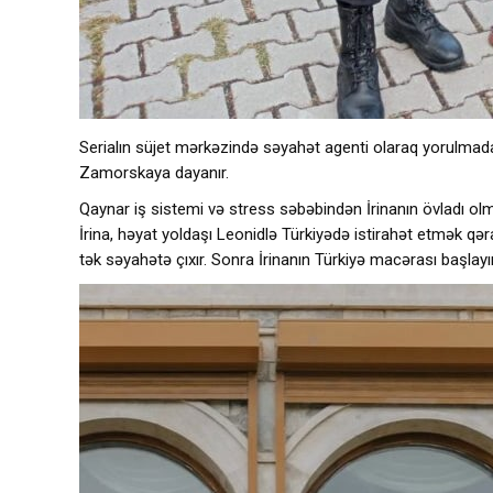
Serialın süjet mərkəzində səyahət agenti olaraq yorulmad
Zamorskaya dayanır.
Qaynar iş sistemi və stress səbəbindən İrinanın övladı olmu
İrina, həyat yoldaşı Leonidlə Türkiyədə istirahət etmək qəra
tək səyahətə çıxır. Sonra İrinanın Türkiyə macərası başlayır