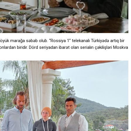
böyük marağa səbəb olub. “Rossiya 1” telekanalı Türkiyədə artıq bir
ardan biridir. Dörd seriyadan ibarət olan serialın çəkilişləri Moskva