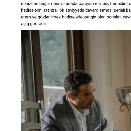
dənizdən başlaması və adada cərəyan etməsi, Leonidin həy
hadisələrin istehzalı bir səviyyədə davam etməsi serialı b
dram və gözlənilməz hadisələrlə zəngin olan serialda xəya
açıq göstərilir.