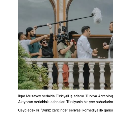
İlqar Musayev serialda Türkiyəli iş adamı, Türkiyə Arxeolo
Aktyorun serialdakı səhnələri Türkiyənin bir çox şəhərlərind
Qeyd edək ki, “Dəniz xaricində” seriyası komediya ilə qarı