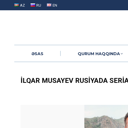
AZ
RU
EN
ƏSAS
QURUM HAQQINDA
ƏSAS
QURUM HAQQINDA
İLQAR MUSAYEV RUSIYADA SERIA