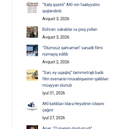
“Xalq qəzeti” AKİ-nin fəaliyyətini
işıqlandırıb
Avqust 3, 2026
Böhran: səbəblər və çıxış yolları
Avqust 3, 2026
“Ölümsüz qəhrəman” sənədli filmi
nümayiş edilib
Avqust 2, 2026
“Sən, ey uşaqlıq” tammetrajlı bədii
film ssenarisi müsabiqəsinin qalibləri
müəyyən olunub
İyul 31, 2026
AKİ katibləri İdarə Heyətinin iclasını
çağırır
İyul 27, 2026
Anar: “O mənim dostum idi”…