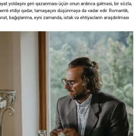
at yoldaşını geri qazanması üçün onun ardınca gəlməsi, bir sözlə,
axımlı etdiyi qədər, tamaşaçını düşünməyə də vadar edir. Romantik,
nət, bağışlanma, eyni zamanda, istək və ehtiyacların araşdırılması