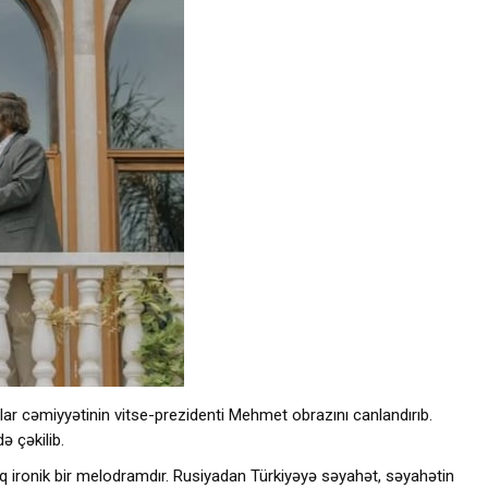
qlar cəmiyyətinin vitse-prezidenti Mehmet obrazını canlandırıb.
ə çəkilib.
şıq ironik bir melodramdır. Rusiyadan Türkiyəyə səyahət, səyahətin