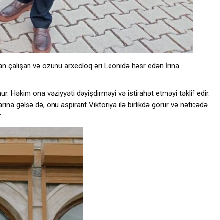
an çalışan və özünü arxeoloq əri Leonidə həsr edən İrina
r. Həkim ona vəziyyəti dəyişdirməyi və istirahət etməyi təklif edir.
rına gəlsə də, onu aspirant Viktoriya ilə birlikdə görür və nəticədə
.