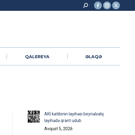
Search:
Facebook
Instagram
X
QALEREYA
ƏLAQƏ
page
page
page
opens
opens
opens
in
in
in
new
new
new
window
window
window
QALEREYA
ƏLAQƏ
AKİ katibinin layihəsi beynəlxalq
layihədə qrant udub
Avqust 5, 2026