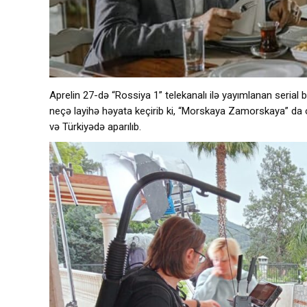
Aprelin 27-də “Rossiya 1” telekanalı ilə yayımlanan serial 
neçə layihə həyata keçirib ki, “Morskaya Zamorskaya” da onl
və Türkiyədə aparılıb.