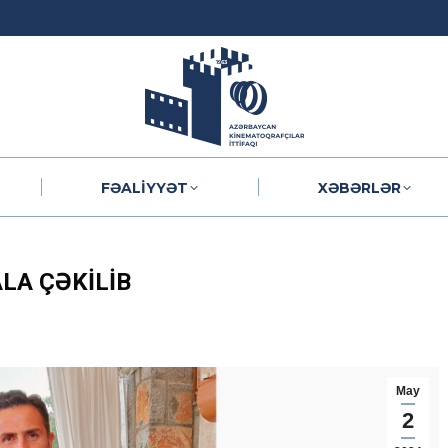
FƏALIYYƏT
XƏBƏRLƏR
FƏALIYYƏT
XƏBƏRLƏR
LA ÇƏKILIB
May
2