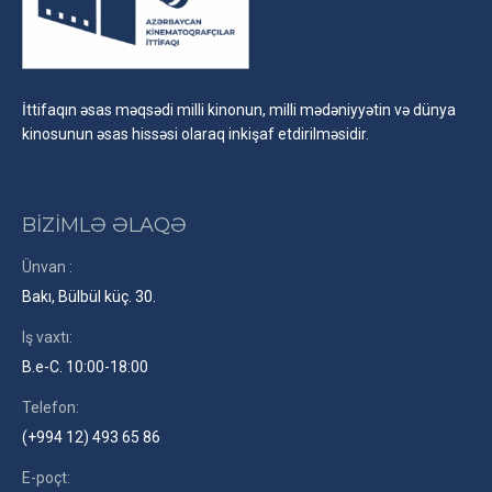
İttifaqın əsas məqsədi milli kinonun, milli mədəniyyətin və dünya
kinosunun əsas hissəsi olaraq inkişaf etdirilməsidir.
BİZİMLƏ ƏLAQƏ
Ünvan :
Bakı, Bülbül küç. 30.
Iş vaxtı:
B.e-C. 10:00-18:00
Telefon:
(+994 12) 493 65 86
E-poçt: