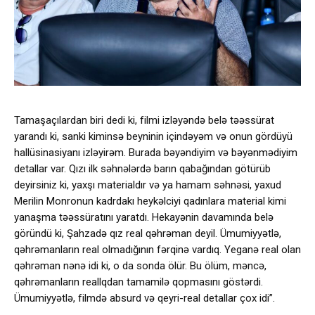
Tamaşaçılardan biri dedi ki, filmi izləyəndə belə təəssürat
yarandı ki, sanki kiminsə beyninin içindəyəm və onun gördüyü
hallüsinasiyanı izləyirəm. Burada bəyəndiyim və bəyənmədiyim
detallar var. Qızı ilk səhnələrdə barın qabağından götürüb
deyirsiniz ki, yaxşı materialdır və ya hamam səhnəsi, yaxud
Merilin Monronun kadrdakı heykəlciyi qadınlara material kimi
yanaşma təəssüratını yaratdı. Hekayənin davamında belə
göründü ki, Şahzadə qız real qəhrəman deyil. Ümumiyyətlə,
qəhrəmanların real olmadığının fərqinə vardıq. Yeganə real olan
qəhrəman nənə idi ki, o da sonda ölür. Bu ölüm, məncə,
qəhrəmanların reallqdan tamamilə qopmasını göstərdi.
Ümumiyyətlə, filmdə absurd və qeyri-real detallar çox idi”.