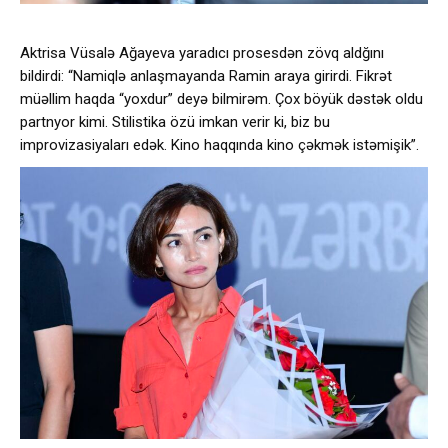
Aktrisa Vüsalə Ağayeva yaradıcı prosesdən zövq aldğını
bildirdi: “Namiqlə anlaşmayanda Ramin araya girirdi. Fikrət
müəllim haqda “yoxdur” deyə bilmirəm. Çox böyük dəstək oldu
partnyor kimi. Stilistika özü imkan verir ki, biz bu
improvizasiyaları edək. Kino haqqında kino çəkmək istəmişik”.