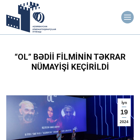
“OL” BƏDII FILMININ TƏKRAR
NÜMAYIŞI KEÇIRILDI
İyn
19
2024