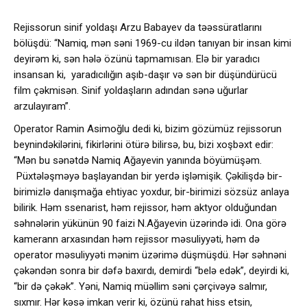
Rejissorun sinif yoldaşı Arzu Babayev da təəssüratlarını
bölüşdü: “Namiq, mən səni 1969-cu ildən tanıyan bir insan kimi
deyirəm ki, sən hələ özünü tapmamısan. Elə bir yaradıcı
insansan ki, yaradıcılığın aşıb-daşır və sən bir düşündürücü
film çəkmisən. Sinif yoldaşların adından sənə uğurlar
arzulayıram”.
Operator Ramin Asimoğlu dedi ki, bizim gözümüz rejissorun
beynindəkilərini, fikirlərini ötürə bilirsə, bu, bizi xoşbəxt edir:
“Mən bu sənətdə Namiq Ağayevin yanında böyümüşəm.
Püxtələşməyə başlayandan bir yerdə işləmişik. Çəkilişdə bir-
birimizlə danışmağa ehtiyac yoxdur, bir-birimizi sözsüz anlaya
bilirik. Həm ssenarist, həm rejissor, həm aktyor olduğundan
səhnələrin yükünün 90 faizi N.Ağayevin üzərində idi. Ona görə
kamerann arxasından həm rejissor məsuliyyəti, həm də
operator məsuliyyəti mənim üzərimə düşmüşdü. Hər səhnəni
çəkəndən sonra bir dəfə baxırdı, demirdi “belə edək”, deyirdi ki,
“bir də çəkək”. Yəni, Namiq müəllim səni çərçivəyə salmır,
sıxmır. Hər kəsə imkan verir ki, özünü rahat hiss etsin,