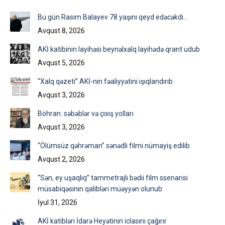
Facebook
X
LinkedIn
Bu gün Rasim Balayev 78 yaşını qeyd edəcəkdi…
Avqust 8, 2026
AKİ katibinin layihəsi beynəlxalq layihədə qrant udub
Avqust 5, 2026
“Xalq qəzeti” AKİ-nin fəaliyyətini işıqlandırıb
Avqust 3, 2026
Böhran: səbəblər və çıxış yolları
Avqust 3, 2026
“Ölümsüz qəhrəman” sənədli filmi nümayiş edilib
Avqust 2, 2026
“Sən, ey uşaqlıq” tammetrajlı bədii film ssenarisi
müsabiqəsinin qalibləri müəyyən olunub
İyul 31, 2026
AKİ katibləri İdarə Heyətinin iclasını çağırır