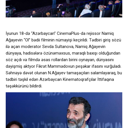
İyunun 18-də “Azərbaycan” CinemaPlus-da rejissor Namiq
Ağayevin “Ol” bədii filminin nümayişi keçirildi. Tədbiri giriş sözü
ilə açan moderator Sevda Sultanova, Namiq Ağayevin
dünyaya, hadisələrə özünəməxsus, maraqlı baxışı olduğundan
söz açdı və filmdə əsas rollardan birini oynayan, dünyasını
dəyişmiş aktyor Fikrət Məmmədovun peşəkar ifasını vurğuladı.
Səhnəyə dəvət olunan N.Ağayev tamaşaçıları salamlayaraq, bu
tədbiri təşkil edən Azərbaycan Kinematoqrafçılar İttifaqına
təşəkkürünü bildirdi.