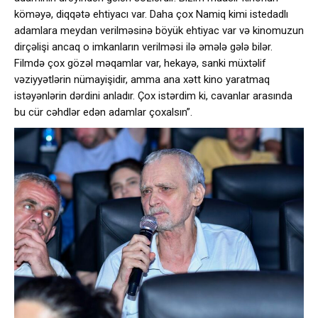
köməyə, diqqətə ehtiyacı var. Daha çox Namiq kimi istedadlı
adamlara meydan verilməsinə böyük ehtiyac var və kinomuzun
dirçəlişi ancaq o imkanların verilməsi ilə əmələ gələ bilər.
Filmdə çox gözəl məqamlar var, hekayə, sanki müxtəlif
vəziyyətlərin nümayişidir, amma ana xətt kino yaratmaq
istəyənlərin dərdini anladır. Çox istərdim ki, cavanlar arasında
bu cür cəhdlər edən adamlar çoxalsın”.