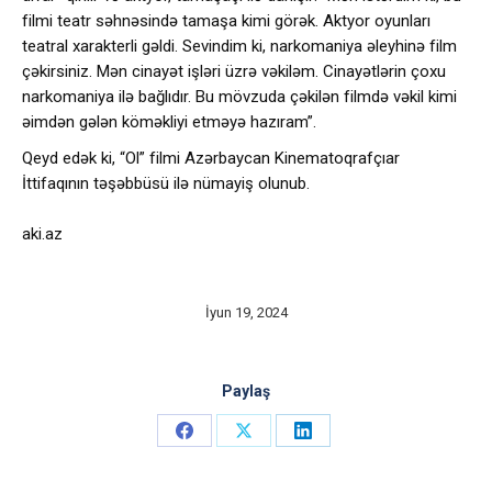
filmi teatr səhnəsində tamaşa kimi görək. Aktyor oyunları
teatral xarakterli gəldi. Sevindim ki, narkomaniya əleyhinə film
çəkirsiniz. Mən cinayət işləri üzrə vəkiləm. Cinayətlərin çoxu
narkomaniya ilə bağlıdır. Bu mövzuda çəkilən filmdə vəkil kimi
əimdən gələn köməkliyi etməyə hazıram”.
Qeyd edək ki, “Ol” filmi Azərbaycan Kinematoqrafçıar
İttifaqının təşəbbüsü ilə nümayiş olunub.
aki.az
İyun 19, 2024
Paylaş
Share
Share
Share
on
on
on