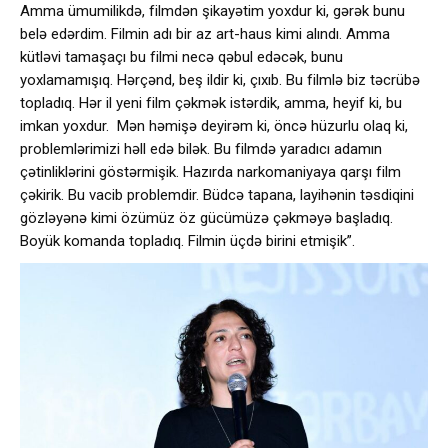
Amma ümumilikdə, filmdən şikayətim yoxdur ki, gərək bunu
belə edərdim. Filmin adı bir az art-haus kimi alındı. Amma
kütləvi tamaşaçı bu filmi necə qəbul edəcək, bunu
yoxlamamışıq. Hərçənd, beş ildir ki, çıxıb. Bu filmlə biz təcrübə
topladıq. Hər il yeni film çəkmək istərdik, amma, heyif ki, bu
imkan yoxdur. Mən həmişə deyirəm ki, öncə hüzurlu olaq ki,
problemlərimizi həll edə bilək. Bu filmdə yaradıcı adamın
çətinliklərini göstərmişik. Hazırda narkomaniyaya qarşı film
çəkirik. Bu vacib problemdir. Büdcə tapana, layihənin təsdiqini
gözləyənə kimi özümüz öz gücümüzə çəkməyə başladıq.
Boyük komanda topladıq. Filmin üçdə birini etmişik”.