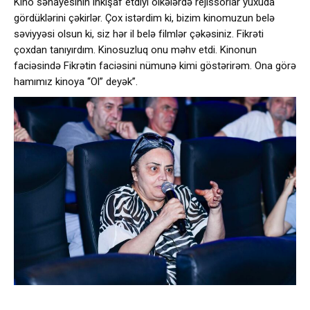
Kino sənayesinin inkişaf etdiyi ölkələrdə rejissorlar yuxuda
gördüklərini çəkirlər. Çox istərdim ki, bizim kinomuzun belə
səviyyəsi olsun ki, siz hər il belə filmlər çəkəsiniz. Fikrəti
çoxdan tanıyırdım. Kinosuzluq onu məhv etdi. Kinonun
faciəsində Fikrətin faciəsini nümunə kimi göstərirəm. Ona görə
hamımız kinoya “Ol” deyək”.