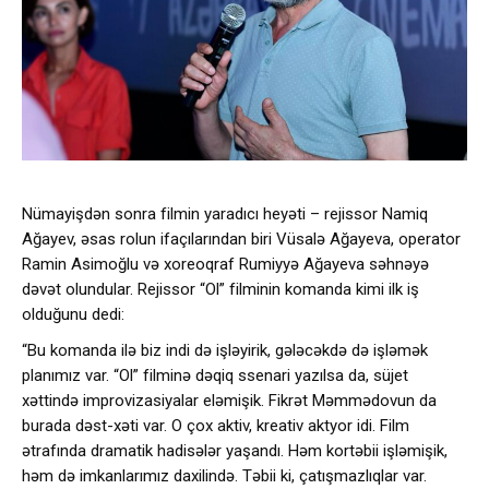
Nümayişdən sonra filmin yaradıcı heyəti – rejissor Namiq
Ağayev, əsas rolun ifaçılarından biri Vüsalə Ağayeva, operator
Ramin Asimoğlu və xoreoqraf Rumiyyə Ağayeva səhnəyə
dəvət olundular. Rejissor “Ol” filminin komanda kimi ilk iş
olduğunu dedi:
“Bu komanda ilə biz indi də işləyirik, gələcəkdə də işləmək
planımız var. “Ol” filminə dəqiq ssenari yazılsa da, süjet
xəttində improvizasiyalar eləmişik. Fikrət Məmmədovun da
burada dəst-xəti var. O çox aktiv, kreativ aktyor idi. Film
ətrafında dramatik hadisələr yaşandı. Həm kortəbii işləmişik,
həm də imkanlarımız daxilində. Təbii ki, çatışmazlıqlar var.