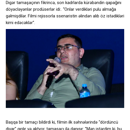
Digər tamaşaçının fikrincə, son kadrlarda kürəbəndin qapağını
döyəcləyənlər prodüserlər idi:. “Onlar verdikləri pulu almağa
gəlmişdilər. Filmi rejissorla ssenaristin əlindən alıb öz istədikləri
kimi edəcəklər”.
Başqa bir tamaçı bildirdi ki, filmin ilk səhnələrində “dördüncü
divar” qırılır və aktyor, tamaşaçı ilə danışır: ”Mən istərdim ki, bu