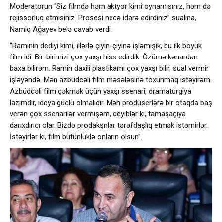
Moderatorun “Siz filmdə həm aktyor kimi oynamısınız, həm də
rejissorluq etmisiniz. Prosesi necə idarə edirdiniz” sualına,
Namiq Ağayev belə cavab verdi:
“Raminin dediyi kimi, illərlə çiyin-çiyinə işləmişik, bu ilk böyük
film idi. Bir-birimizi çox yaxşı hiss edirdik. Özümə kənardan
baxa bilirəm. Ramin daxili plastikamı çox yaxşı bilir, sual vermir
işləyəndə. Mən azbüdcəli film məsələsinə toxunmaq istəyirəm.
Azbüdcəli film çəkmək üçün yaxşı ssenari, dramaturgiya
lazımdır, ideya güclü olmalıdır. Mən prodüserlərə bir otaqda baş
verən çox ssenarilər vermişəm, deyiblər ki, tamaşaçıya
darıxdırıcı olar. Bizdə prodakşnlar tərəfdaşlıq etmək istəmirlər.
İstəyirlər ki, film bütünlüklə onların olsun”.