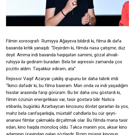
Filmin xoreoqrafı Rumiyyə Ağayeva bildirdi ki, filmə ilk dəfə
baxanda kritik yanaşıb: “Deyirdim ki, filmdə nəsə çatışmır, düz
deyil. Amma indi baxanda həqiqətən səmimi, gözəl əhvali-
ruhiyyə ilə gedirəm buradan. Belə bir aqressiv zamanda çox
pozitiv aldım. Təşəkkür edirəm, ata”.
Rejissor Vaqif Azəryar çəkiliş qrupunu bir daha təbrik etdi:
“İkinci dəfədir ki, bu filmə baxıram. Mən onda və indi yaşadığım
hisslər arasında fərqi görürəm. Bu bir daha onu göstərdi ki,
filmin özünün energetikası var, təsir göstərə bilir. Nəticə
etibarilə, bugünkü Azərbaycan kinosunu dövlət qərarları ilə yox,
məhz belə canfəşanlıqla, müxtəlif cəhdlərlə bu cür qeyri-
ənənəvi filmlər çəkməklə dirçəltmək olar. Bu filmdə mənə təsir
edən, kino haqda monoloq oldu. Təkcə mənim yox, əksər kino
adamının ürəyindən gələn sözlərdir. Bizim müasir kinonun