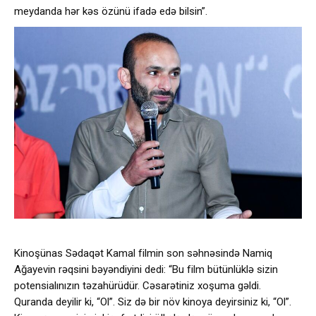
meydanda hər kəs özünü ifadə edə bilsin”.
Kinoşünas Sədaqət Kamal filmin son səhnəsində Namiq
Ağayevin rəqsini bəyəndiyini dedi: “Bu film bütünlüklə sizin
potensialınızın təzahürüdür. Cəsarətiniz xoşuma gəldi.
Quranda deyilir ki, “Ol”. Siz də bir növ kinoya deyirsiniz ki, “Ol”.