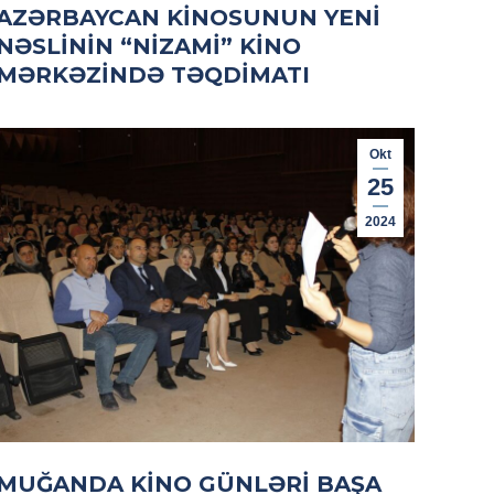
AZƏRBAYCAN KINOSUNUN YENI
NƏSLININ “NIZAMI” KINO
MƏRKƏZINDƏ TƏQDIMATI
Okt
25
2024
MUĞANDA KINO GÜNLƏRI BAŞA