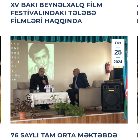
XV BAKI BEYNƏLXALQ FILM
FESTIVALINDAKI TƏLƏBƏ
FILMLƏRI HAQQINDA
Okt
25
2024
76 SAYLI TAM ORTA MƏKTƏBDƏ