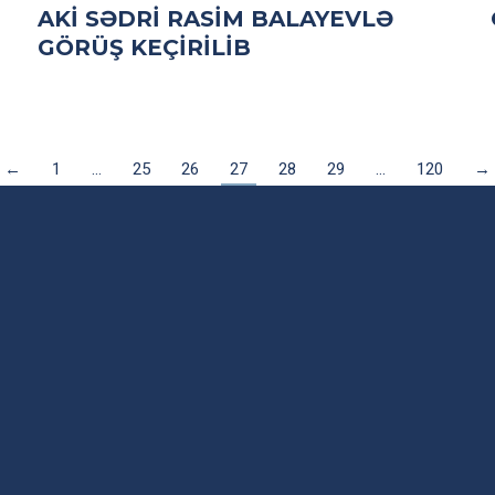
AKİ SƏDRI RASIM BALAYEVLƏ
GÖRÜŞ KEÇIRILIB
←
1
…
25
26
27
28
29
…
120
→