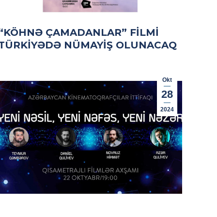
“KÖHNƏ ÇAMADANLAR” FILMI
TÜRKIYƏDƏ NÜMAYIŞ OLUNACAQ
Okt
28
2024