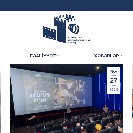
FƏALIYYƏT
XƏBƏRLƏR
FƏALIYYƏT
XƏBƏRLƏR
Noy
27
2024