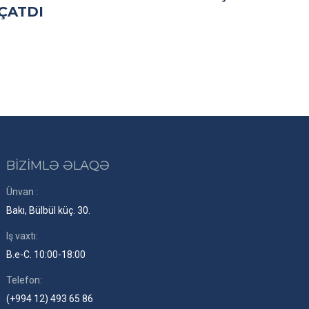
ÇATDI
BİZİMLƏ ƏLAQƏ
Ünvan :
Bakı, Bülbül küç. 30.
Iş vaxtı:
B.e-C. 10:00-18:00
Telefon:
(+994 12) 493 65 86