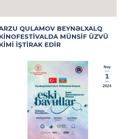
ARZU QULAMOV BEYNƏLXALQ
KINOFESTIVALDA MÜNSIF ÜZVÜ
KIMI IŞTIRAK EDIR
Noy
1
2024