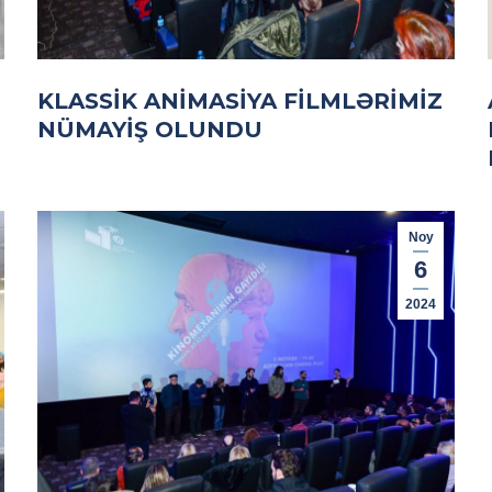
KLASSIK ANIMASIYA FILMLƏRIMIZ
NÜMAYIŞ OLUNDU
Noy
6
2024