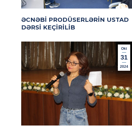
ƏCNƏBI PRODÜSERLƏRIN USTAD
DƏRSI KEÇIRILIB
Okt
31
2024