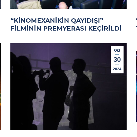
“KINOMEXANIKIN QAYIDIŞI”
FILMININ PREMYERASI KEÇIRILDI
Okt
30
2024