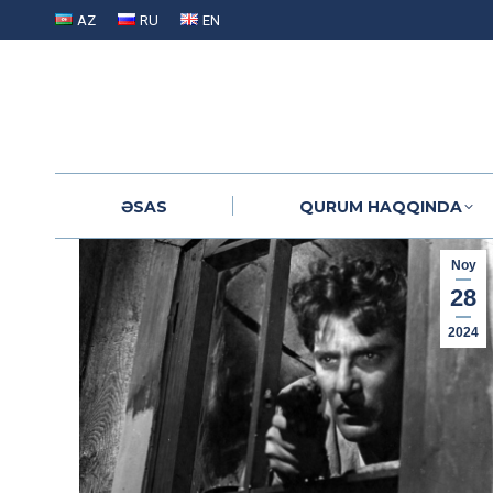
AZ
RU
EN
ƏSAS
QURUM HAQQINDA
ƏSAS
QURUM HAQQINDA
Noy
28
2024