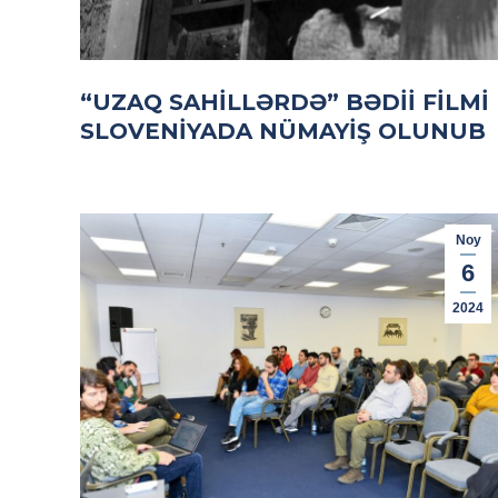
“UZAQ SAHILLƏRDƏ” BƏDII FILMI
SLOVENIYADA NÜMAYIŞ OLUNUB
Noy
6
2024