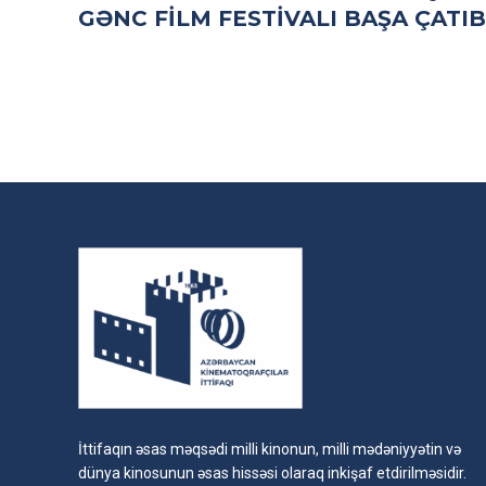
GƏNC FILM FESTIVALI BAŞA ÇATIB
İttifaqın əsas məqsədi milli kinonun, milli mədəniyyətin və
dünya kinosunun əsas hissəsi olaraq inkişaf etdirilməsidir.