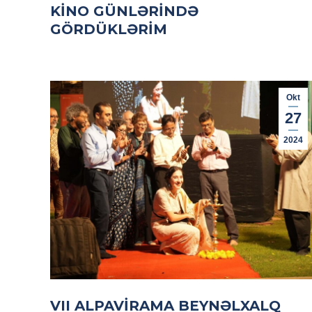
KINO GÜNLƏRINDƏ
GÖRDÜKLƏRIM
Okt
27
2024
VII ALPAVIRAMA BEYNƏLXALQ