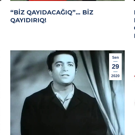
“BIZ QAYIDACAĞIQ”… BIZ
QAYIDIRIQ!
Sen
29
2020