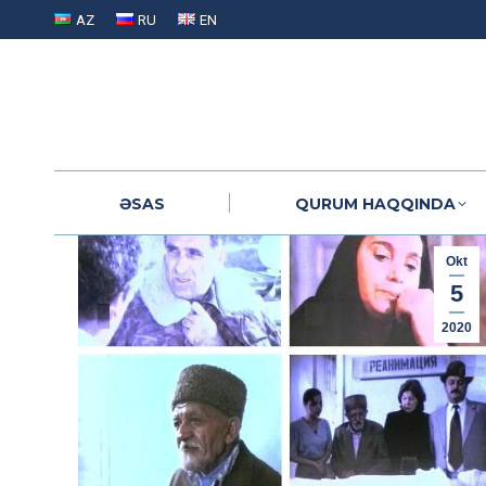
AZ
RU
EN
ƏSAS
QURUM HAQQINDA
ƏSAS
QURUM HAQQINDA
Okt
5
2020