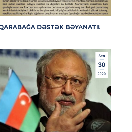
QARABAĞA DƏSTƏK BƏYANATI!
Sen
30
2020