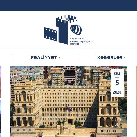
FƏALIYYƏT
XƏBƏRLƏR
FƏALIYYƏT
XƏBƏRLƏR
Okt
5
2020