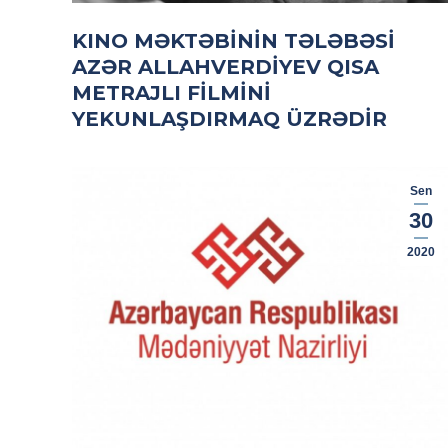
KINO MƏKTƏBININ TƏLƏBƏSI
AZƏR ALLAHVERDIYEV QISA
METRAJLI FILMINI
YEKUNLAŞDIRMAQ ÜZRƏDIR
Sen
30
2020