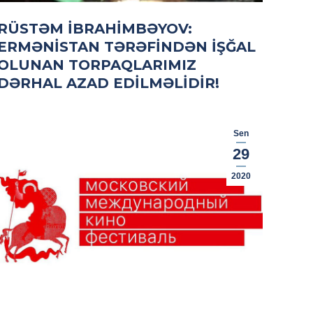
RÜSTƏM İBRAHIMBƏYOV:
ERMƏNISTAN TƏRƏFINDƏN IŞĞAL
OLUNAN TORPAQLARIMIZ
DƏRHAL AZAD EDILMƏLIDIR!
Sen
29
2020