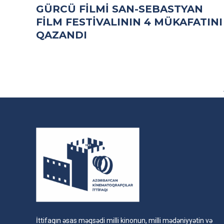
GÜRCÜ FILMI SAN-SEBASTYAN
FILM FESTIVALININ 4 MÜKAFATINI
QAZANDI
İttifaqın əsas məqsədi milli kinonun, milli mədəniyyətin və