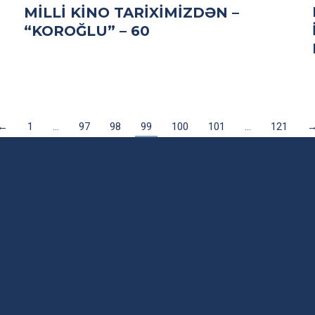
MILLI KINO TARIXIMIZDƏN –
“KOROĞLU” – 60
←
1
…
97
98
99
100
101
…
121