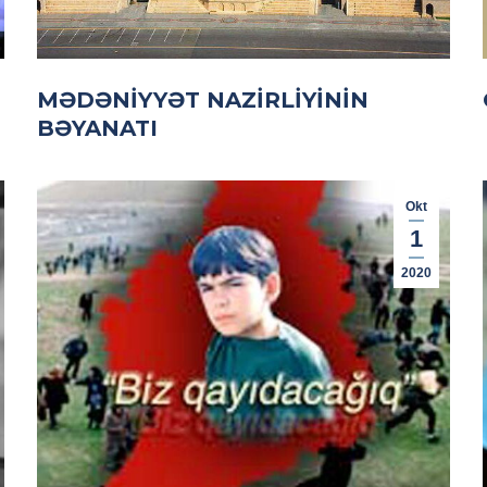
MƏDƏNIYYƏT NAZIRLIYININ
BƏYANATI
Okt
1
2020