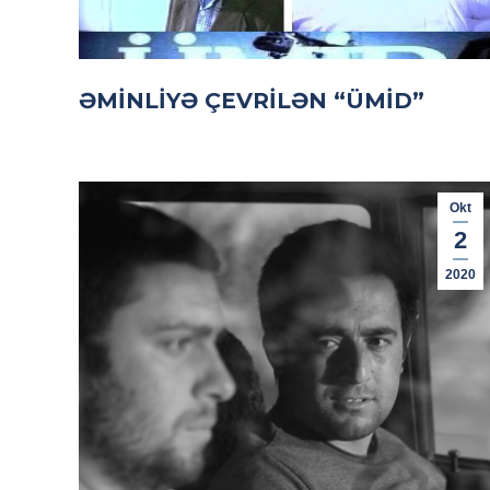
ƏMINLIYƏ ÇEVRILƏN “ÜMID”
Okt
2
2020