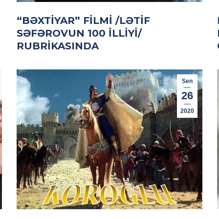
“BƏXTIYAR” FILMI /LƏTIF
SƏFƏROVUN 100 ILLIYI/
RUBRIKASINDA
Sen
26
2020