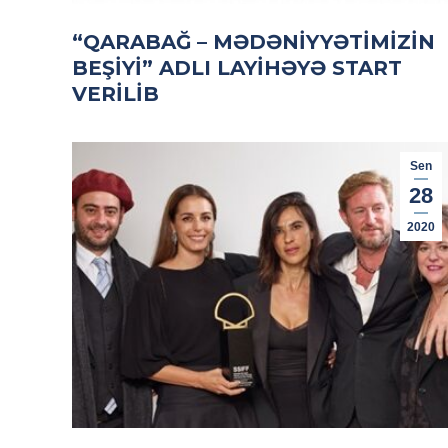
“QARABAĞ – MƏDƏNIYYƏTIMIZIN
BEŞIYI” ADLI LAYIHƏYƏ START
VERILIB
Sen
28
2020