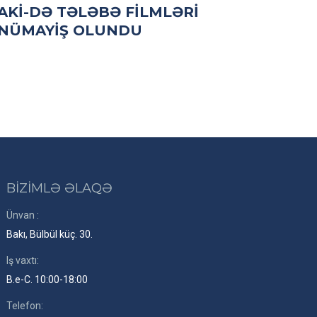
AKİ-DƏ TƏLƏBƏ FILMLƏRI
NÜMAYIŞ OLUNDU
BİZİMLƏ ƏLAQƏ
Ünvan :
Bakı, Bülbül küç. 30.
Iş vaxtı:
B.e-C. 10:00-18:00
Telefon: