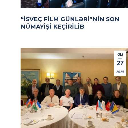
“İSVEÇ FILM GÜNLƏRI”NIN SON
NÜMAYIŞI KEÇIRILIB
Okt
27
2025