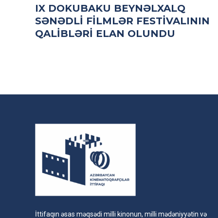
IX DOKUBAKU BEYNƏLXALQ
SƏNƏDLI FILMLƏR FESTIVALININ
QALIBLƏRI ELAN OLUNDU
İttifaqın əsas məqsədi milli kinonun, milli mədəniyyətin və