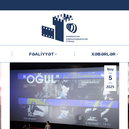
FƏALIYYƏT
XƏBƏRLƏR
FƏALIYYƏT
XƏBƏRLƏR
Noy
5
2025