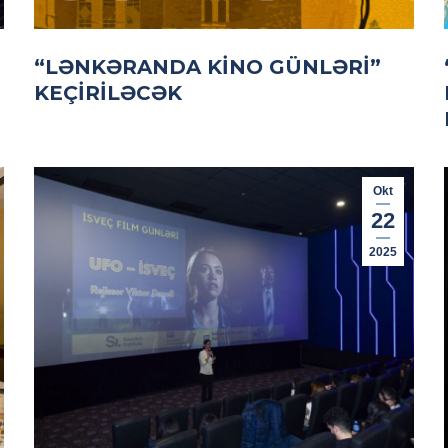
“LƏNKƏRANDA KINO GÜNLƏRI”
KEÇIRILƏCƏK
Okt
22
2025