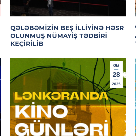
QƏLƏBƏMIZIN BEŞ ILLIYINƏ HƏSR
OLUNMUŞ NÜMAYIŞ TƏDBIRI
KEÇIRILIB
Okt
28
2025