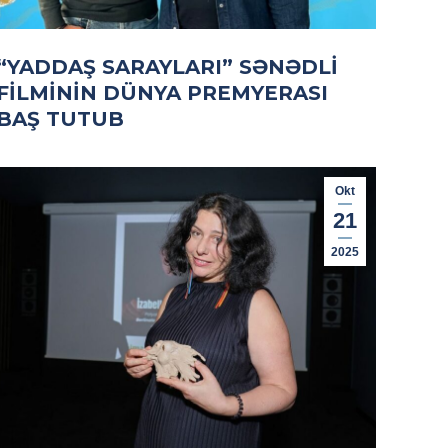
“YADDAŞ SARAYLARI” SƏNƏDLI
FILMININ DÜNYA PREMYERASI
BAŞ TUTUB
Okt
21
2025