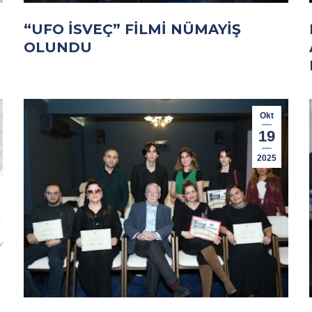
“UFO İSVEÇ” FILMI NÜMAYIŞ
OLUNDU
Okt
19
2025