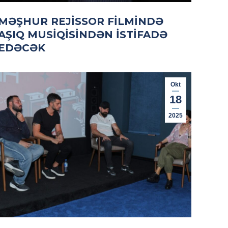
MƏŞHUR REJISSOR FILMINDƏ
AŞIQ MUSIQISINDƏN ISTIFADƏ
EDƏCƏK
Okt
18
2025