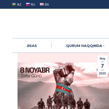
AZ
RU
EN
ƏSAS
QURUM HAQQINDA
ƏSAS
QURUM HAQQINDA
Noy
7
2025