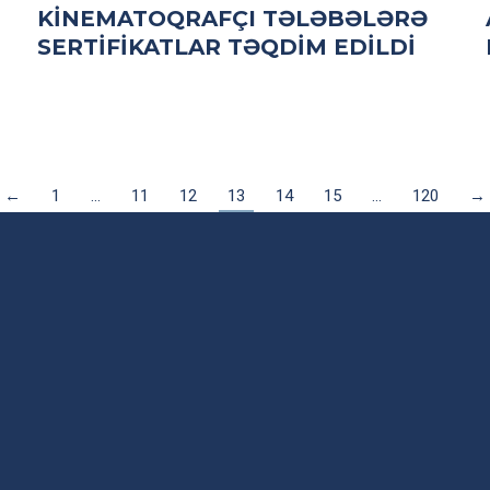
KINEMATOQRAFÇI TƏLƏBƏLƏRƏ
SERTIFIKATLAR TƏQDIM EDILDI
←
1
…
11
12
13
14
15
…
120
→