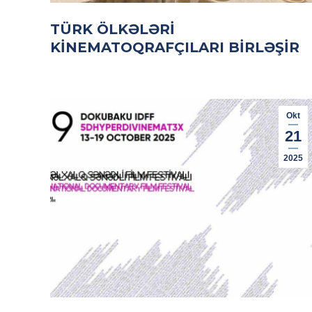
TÜRK ÖLKƏLƏRI
KINEMATOQRAFÇILARI BIRLƏŞIR
Okt
21
2025