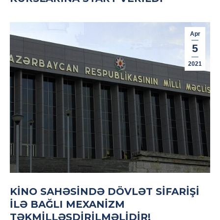
Apr
5
2021
KINO SAHƏSINDƏ DÖVLƏT SIFARIŞI
ILƏ BAĞLI MEXANIZM
TƏKMILLƏŞDIRILMƏLIDIR!