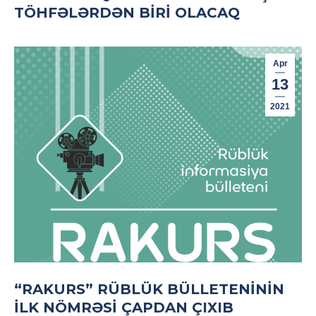
TÖHFƏLƏRDƏN BIRI OLACAQ
Apr
13
2021
“RAKURS” RÜBLÜK BÜLLETENININ
ILK NÖMRƏSI ÇAPDAN ÇIXIB