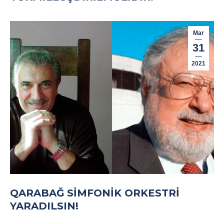
Mar
31
2021
QARABAĞ SIMFONIK ORKESTRI
YARADILSIN!