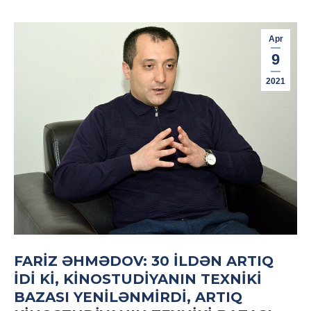
Apr
9
2021
FARIZ ƏHMƏDOV: 30 ILDƏN ARTIQ
IDI KI, KINOSTUDIYANIN TEXNIKI
BAZASI YENILƏNMIRDI, ARTIQ