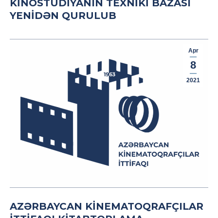
KINOSTUDIYANIN TEXNIKI BAZASI
YENIDƏN QURULUB
Apr
8
2021
AZƏRBAYCAN KINEMATOQRAFÇILAR