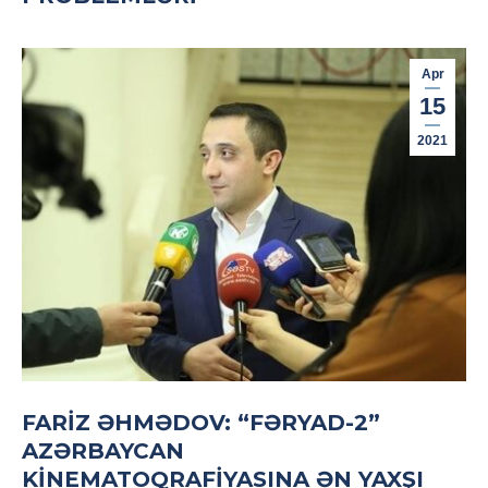
Apr
15
2021
FARIZ ƏHMƏDOV: “FƏRYAD-2”
AZƏRBAYCAN
KINEMATOQRAFIYASINA ƏN YAXŞI