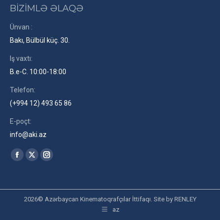
BİZİMLƏ ƏLAQƏ
Ünvan :
Bakı, Bülbül küç. 30.
Iş vaxtı:
B.e-C. 10:00-18:00
Telefon:
(+994 12) 493 65 86
E-poçt:
info@aki.az
Find us on:
Facebook
X
Instagram
page
page
page
opens
opens
opens
in
in
in
2026© Azərbaycan Kinematoqrafçılar İttifaqı. Site by
RENLEY
az
new
new
new