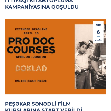
İTTIFAQI KITABTOPLAMA
KAMPANIYASINA QOŞULDU
Apr
6
2021
PEŞƏKAR SƏNƏDLİ FİLM
KURSLARINA START VERİLDİ