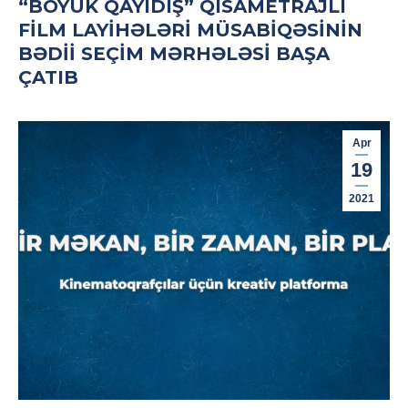
“BÖYÜK QAYIDIŞ” QISAMETRAJLI
FILM LAYIHƏLƏRI MÜSABIQƏSININ
BƏDII SEÇIM MƏRHƏLƏSI BAŞA
ÇATIB
Apr
19
2021