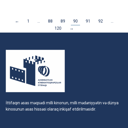
←
1
…
88
89
90
91
92
…
120
→
İttifaqın əsas məqsədi milli kinonun, milli mədəniyyətin və dünya
kinosunun əsas hissəsi olaraq inkişaf etdirilməsidir.