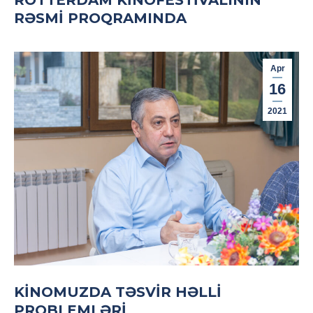
RƏSMI PROQRAMINDA
Apr
16
2021
KINOMUZDA TƏSVIR HƏLLI
PROBLEMLƏRI