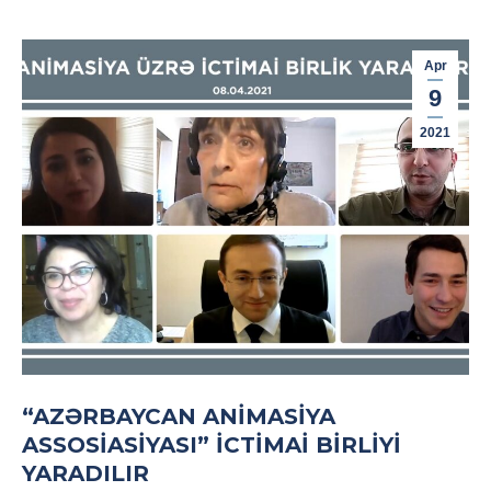
Apr
9
2021
“AZƏRBAYCAN ANIMASIYA
ASSOSIASIYASI” ICTIMAI BIRLIYI
YARADILIR