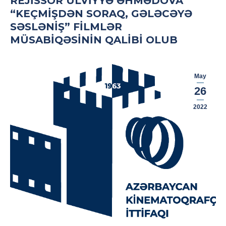
REJISSOR ÜLVIYYƏ ƏHMƏDOVA
“KEÇMIŞDƏN SORAQ, GƏLƏCƏYƏ
SƏSLƏNIŞ” FILMLƏR
MÜSABIQƏSININ QALIBI OLUB
May
26
2022