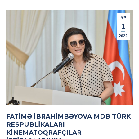
İyn
1
2022
FATIMƏ İBRAHIMBƏYOVA MDB TÜRK
RESPUBLIKALARI
KINEMATOQRAFÇILAR