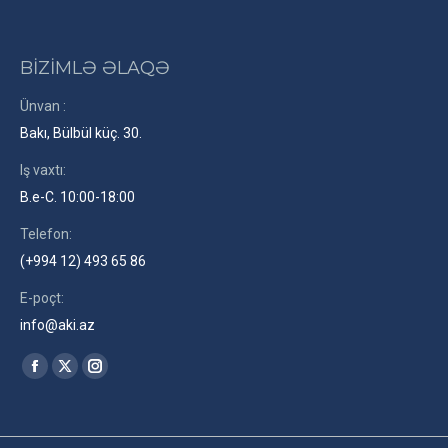
BİZİMLƏ ƏLAQƏ
Ünvan :
Bakı, Bülbül küç. 30.
Iş vaxtı:
B.e-C. 10:00-18:00
Telefon:
(+994 12) 493 65 86
E-poçt:
info@aki.az
Find us on:
Facebook
X
Instagram
page
page
page
opens
opens
opens