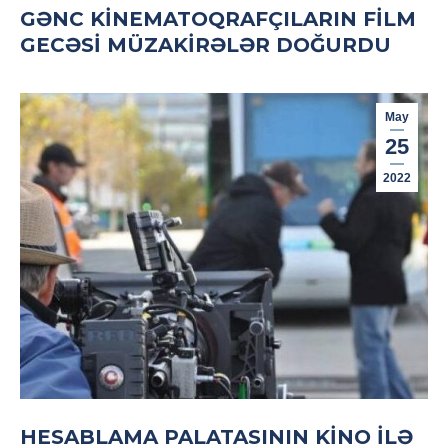
GƏNC KINEMATOQRAFÇILARIN FILM
GECƏSI MÜZAKIRƏLƏR DOĞURDU
May
25
2022
HESABLAMA PALATASININ KINO ILƏ