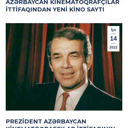
AZƏRBAYCAN KINEMATOQRAFÇILAR
İTTIFAQINDAN YENI KINO SAYTI
İyn
14
2022
PREZIDENT AZƏRBAYCAN