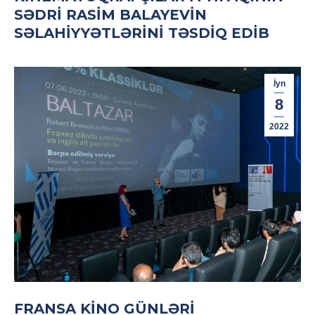
SƏDRI RASIM BALAYEVIN
SƏLAHIYYƏTLƏRINI TƏSDIQ EDIB
İyn
8
2022
FRANSA KİNO GÜNLƏRİ