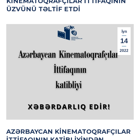
KINEMATOQRAFÇILAR İTTIFAQININ
ÜZVÜNÜ TƏLTIF ETDI
İyn
14
2022
AZƏRBAYCAN KINEMATOQRAFÇILAR
İTTIFAQININ KATIBLIYINDƏN