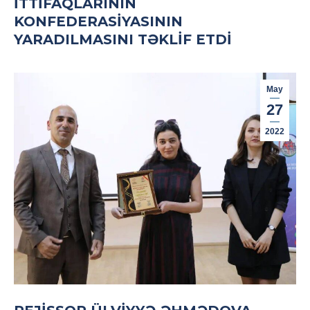
İTTIFAQLARININ
KONFEDERASIYASININ
YARADILMASINI TƏKLIF ETDI
May
27
2022