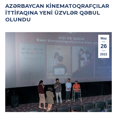
AZƏRBAYCAN KINEMATOQRAFÇILAR
İTTIFAQINA YENI ÜZVLƏR QƏBUL
OLUNDU
May
26
2022