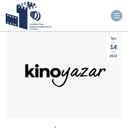
İyn
14
2022