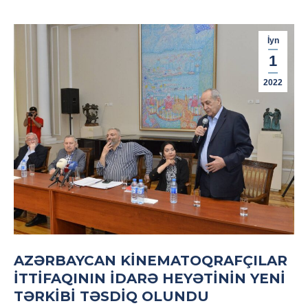
İyn
1
2022
AZƏRBAYCAN KİNEMATOQRAFÇILAR
İTTİFAQININ İDARƏ HEYƏTİNİN YENİ
TƏRKİBİ TƏSDİQ OLUNDU