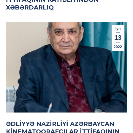
XƏBƏRDARLIQ
İyn
13
2022
ƏDLIYYƏ NAZIRLIYI AZƏRBAYCAN
KINEMATOQRAFÇILAR İTTIFAQININ