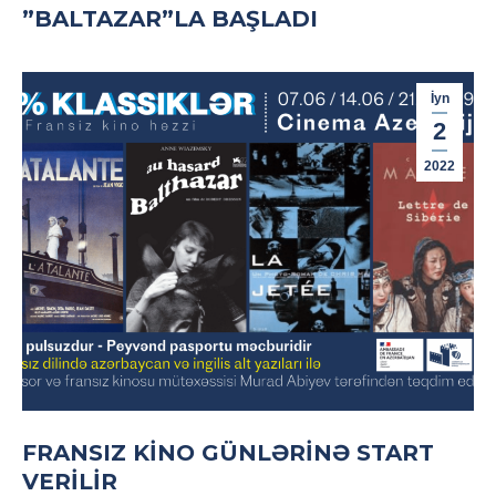
”BALTAZAR”LA BAŞLADI
İyn
2
2022
FRANSIZ KİNO GÜNLƏRİNƏ START
VERİLİR