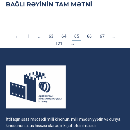
BAĞLI RƏYININ TAM MƏTNI
←
1
…
63
64
65
66
67
…
121
→
İttifaqın əsas məqsədi milli kinonun, milli mədəniyyətin və dünya
kinosunun əsas hissəsi olaraq inkişaf etdirilməsidir.