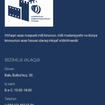
İttifaqın əsas məqsədi milli kinonun, milli mədəniyyətin və dünya
kinosunun əsas hissəsi olaraq inkişaf etdirilməsidir.
BİZİMLƏ ƏLAQƏ
Ünvan :
Bakı, Bülbül küç. 30.
Iş vaxtı:
B.e-C. 10:00-18:00
Telefon: