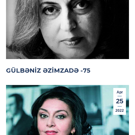
GÜLBƏNIZ ƏZIMZADƏ -75
Apr
25
2022