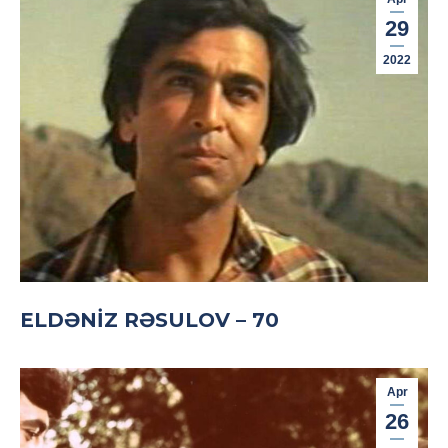
29
2022
ELDƏNIZ RƏSULOV – 70
Apr
26