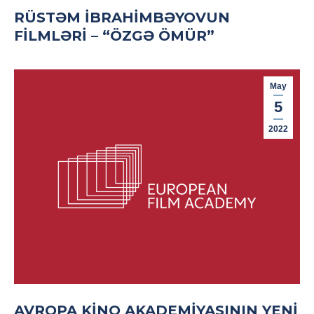
RÜSTƏM İBRAHIMBƏYOVUN
FILMLƏRI – “ÖZGƏ ÖMÜR”
May
5
2022
AVROPA KINO AKADEMIYASININ YENI