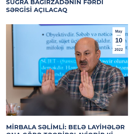
SUĞRA BAĞIRZADƏNIN FƏRDI
SƏRGISI AÇILACAQ
May
10
2022
MIRBALA SƏLIMLI: BELƏ LAYIHƏLƏR