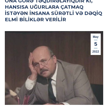
ONA GÖRƏ TƏQDIRƏLAYIQDIR KI,
HANSISA UĞURLARA ÇATMAQ
ISTƏYƏN INSANA SÜRƏTLI VƏ DƏQIQ
ELMI BILIKLƏR VERILIR
May
5
2022