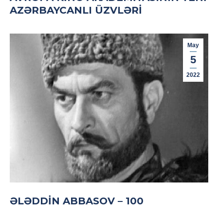
AZƏRBAYCANLI ÜZVLƏRI
May
5
2022
ƏLƏDDIN ABBASOV – 100