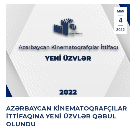
May
4
2022
AZƏRBAYCAN KINEMATOQRAFÇILAR
İTTIFAQINA YENI ÜZVLƏR QƏBUL
OLUNDU