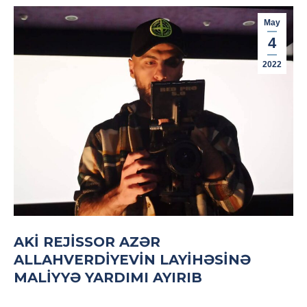
May
4
2022
AKİ REJISSOR AZƏR
ALLAHVERDIYEVIN LAYIHƏSINƏ
MALIYYƏ YARDIMI AYIRIB