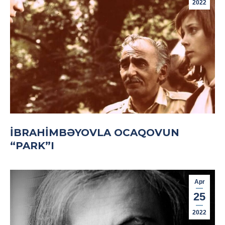
2022
İBRAHIMBƏYOVLA OCAQOVUN
“PARK”I
Apr
25
2022