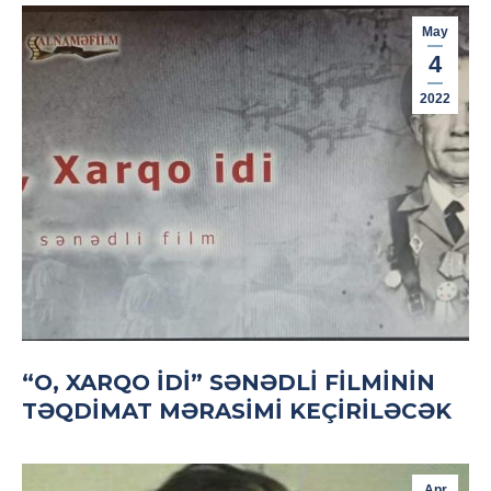
May
4
2022
“O, XARQO IDI” SƏNƏDLI FILMININ
TƏQDIMAT MƏRASIMI KEÇIRILƏCƏK
Apr