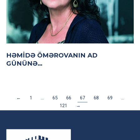
HƏMIDƏ ÖMƏROVANIN AD
GÜNÜNƏ…
←
1
…
65
66
67
68
69
…
121
→