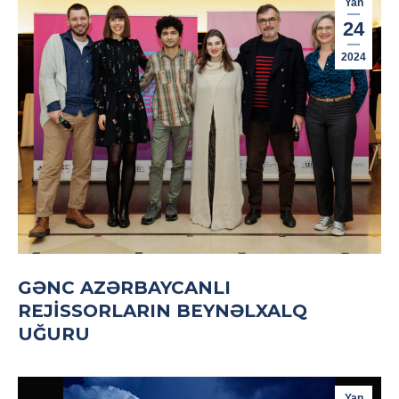
Yan
24
2024
GƏNC AZƏRBAYCANLI
REJISSORLARIN BEYNƏLXALQ
UĞURU
Yan