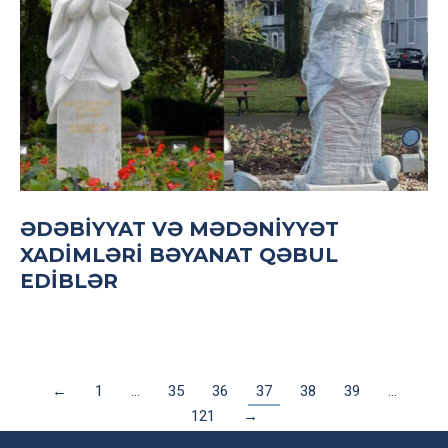
ƏDƏBIYYAT VƏ MƏDƏNIYYƏT
XADIMLƏRI BƏYANAT QƏBUL
EDIBLƏR
←
1
…
35
36
37
38
39
…
121
→