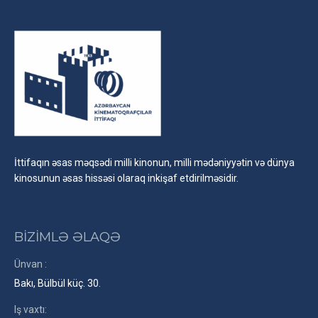
İttifaqın əsas məqsədi milli kinonun, milli mədəniyyətin və dünya
kinosunun əsas hissəsi olaraq inkişaf etdirilməsidir.
BİZİMLƏ ƏLAQƏ
Ünvan :
Bakı, Bülbül küç. 30.
Iş vaxtı: