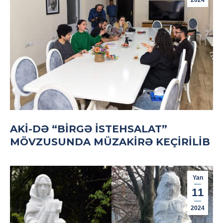
2024
AKİ-DƏ “BIRGƏ ISTEHSALAT”
MÖVZUSUNDA MÜZAKIRƏ KEÇIRILIB
Yan
11
2024