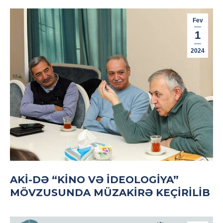
Fev
1
2024
AKI-DƏ “KINO VƏ IDEOLOGIYA”
MÖVZUSUNDA MÜZAKIRƏ KEÇIRILIB