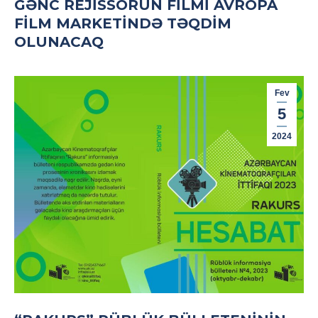
GƏNC REJISSORUN FILMI AVROPA
FILM MARKETINDƏ TƏQDIM
OLUNACAQ
Fev
5
2024