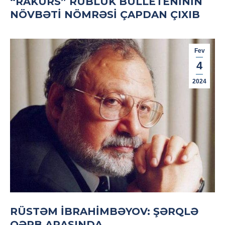
“RAKURS” RÜBLÜK BÜLLETENININ
NÖVBƏTI NÖMRƏSI ÇAPDAN ÇIXIB
Fev
4
2024
RÜSTƏM İBRAHİMBƏYOV: ŞƏRQLƏ
QƏRB ARASINDA