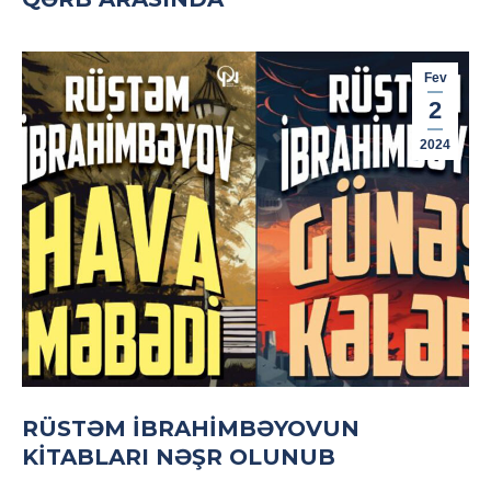
Fev
2
2024
RÜSTƏM İBRAHİMBƏYOVUN
KİTABLARI NƏŞR OLUNUB