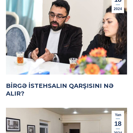
2024
BIRGƏ ISTEHSALIN QARŞISINI NƏ
ALIR?
Yan
18