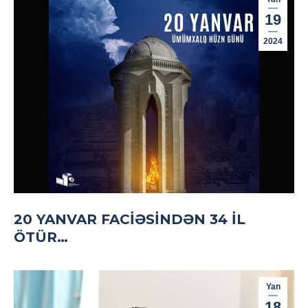
19
2024
20 YANVAR FACIƏSINDƏN 34 IL
ÖTÜR…
Yan
18