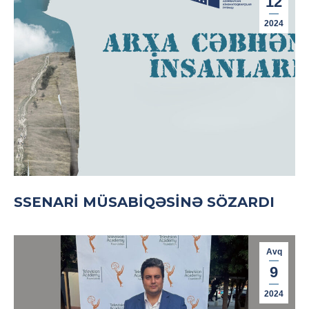
12
2024
SSENARI MÜSABIQƏSINƏ SÖZARDI
Avq
9
2024