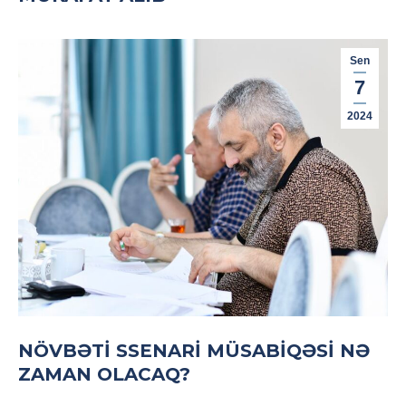
Sen
7
2024
NÖVBƏTI SSENARI MÜSABIQƏSI NƏ
ZAMAN OLACAQ?