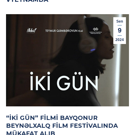
Sen
9
2024
“İKI GÜN” FILMI BAYQONUR
BEYNƏLXALQ FILM FESTIVALINDA
MÜKAFAT ALIB