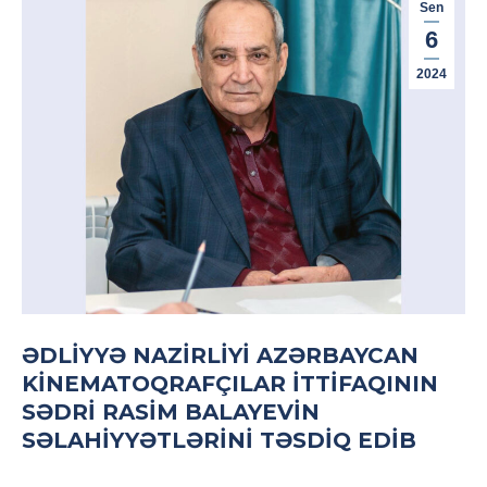
Sen
6
2024
ƏDLİYYƏ NAZİRLİYİ AZƏRBAYCAN
KİNEMATOQRAFÇILAR İTTİFAQININ
SƏDRİ RASİM BALAYEVİN
SƏLAHİYYƏTLƏRİNİ TƏSDİQ EDİB