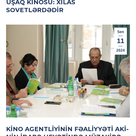
UŞAQ KINOSU: XILAS
SOVETLƏRDƏDIR
Sen
11
2024
KINO AGENTLIYININ FƏALIYYƏTI AKİ-