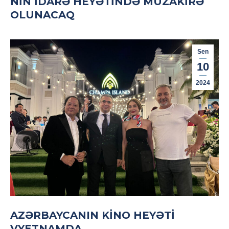
NIN İDARƏ HEYƏTINDƏ MÜZAKIRƏ
OLUNACAQ
Sen
10
2024
AZƏRBAYCANIN KINO HEYƏTI
VYETNAMDA