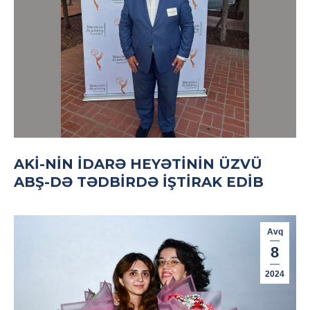
AKİ-NIN İDARƏ HEYƏTININ ÜZVÜ
ABŞ-DƏ TƏDBIRDƏ IŞTIRAK EDIB
Avq
8
2024