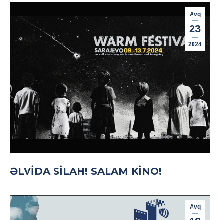
Avq
23
2024
ƏLVIDA SILAH! SALAM KINO!
Avq