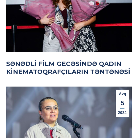
SƏNƏDLI FILM GECƏSINDƏ QADIN
KINEMATOQRAFÇILARIN TƏNTƏNƏSI
Avq
5
2024