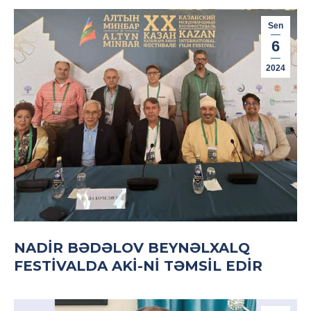
Sen
6
2024
NADIR BƏDƏLOV BEYNƏLXALQ
FESTIVALDA AKİ-NI TƏMSIL EDIR