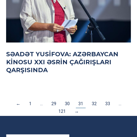
SƏADƏT YUSIFOVA: AZƏRBAYCAN
KINOSU XXI ƏSRIN ÇAĞIRIŞLARI
QARŞISINDA
←
1
…
29
30
31
32
33
…
121
→