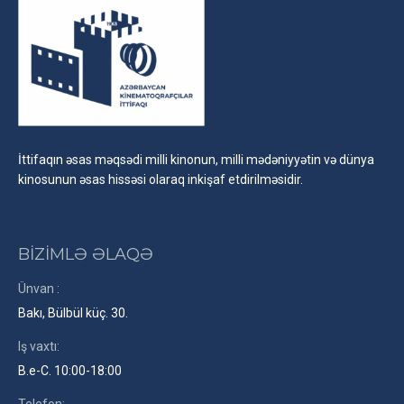
İttifaqın əsas məqsədi milli kinonun, milli mədəniyyətin və dünya
kinosunun əsas hissəsi olaraq inkişaf etdirilməsidir.
BİZİMLƏ ƏLAQƏ
Ünvan :
Bakı, Bülbül küç. 30.
Iş vaxtı:
B.e-C. 10:00-18:00