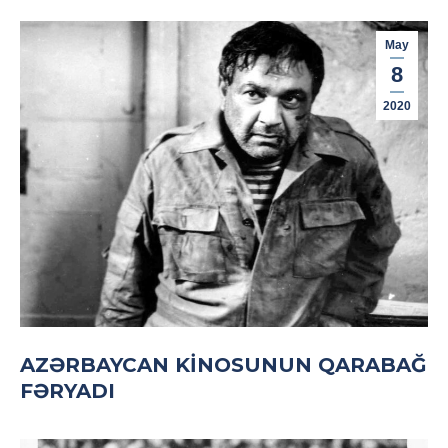
May
8
2020
AZƏRBAYCAN KINOSUNUN QARABAĞ
FƏRYADI