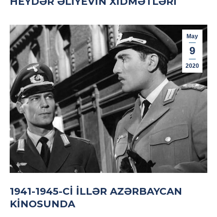
HEYDƏR ƏLIYEVIN XIDMƏTLƏRI
May
9
2020
1941-1945-CI ILLƏR AZƏRBAYCAN
KINOSUNDA