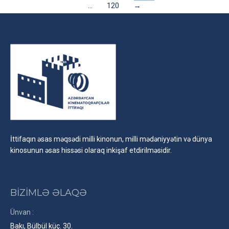
…
120
→
İttifaqın əsas məqsədi milli kinonun, milli mədəniyyətin və dünya
kinosunun əsas hissəsi olaraq inkişaf etdirilməsidir.
BİZİMLƏ ƏLAQƏ
Ünvan :
Bakı, Bülbül küç. 30.