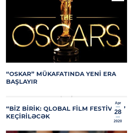
“OSKAR” MÜKAFATINDA YENI ERA
BAŞLAYIR
Apr
“BIZ BIRIK: QLOBAL FILM FESTIVALI”
28
KEÇIRILƏCƏK
2020