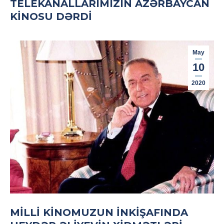
TELEKANALLARIMIZIN AZƏRBAYCAN
KINOSU DƏRDI
May
10
2020
MILLI KINOMUZUN INKIŞAFINDA