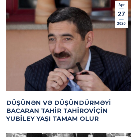
Apr
27
2020
DÜŞÜNƏN VƏ DÜŞÜNDÜRMƏYI
BACARAN TAHIR TAHIROVIÇIN
YUBILEY YAŞI TAMAM OLUR