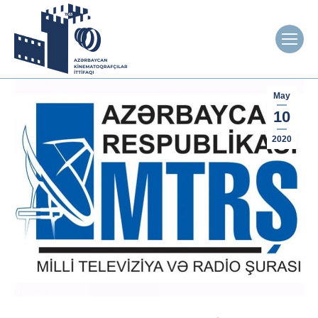
May
10
2020