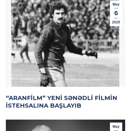
May
6
2020
“ARANFILM” YENI SƏNƏDLI FILMIN
ISTEHSALINA BAŞLAYIB
May