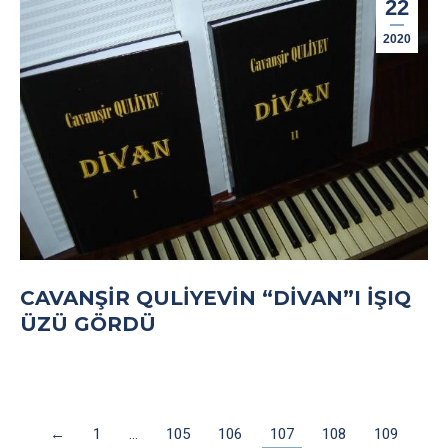
22
2020
CAVANŞIR QULIYEVIN “DIVAN”I IŞIQ
ÜZÜ GÖRDÜ
←
1
…
105
106
107
108
109