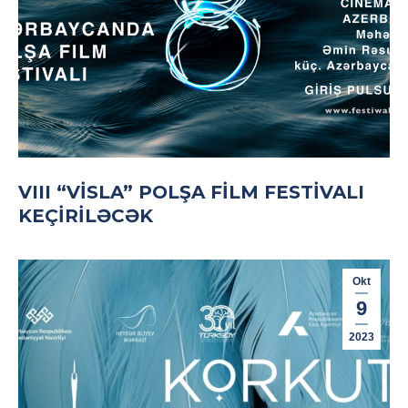
VIII “VISLA” POLŞA FILM FESTIVALI
KEÇIRILƏCƏK
Okt
9
2023