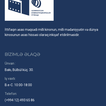
İttifaqın əsas məqsədi milli kinonun, milli mədəniyyətin və dünya
kinosunun əsas hissəsi olaraq inkişaf etdirilməsidir.
BİZİMLƏ ƏLAQƏ
Ünvan :
Bakı, Bülbül küç. 30.
Iş vaxtı:
B.e-C. 10:00-18:00
Telefon:
(+994 12) 493 65 86