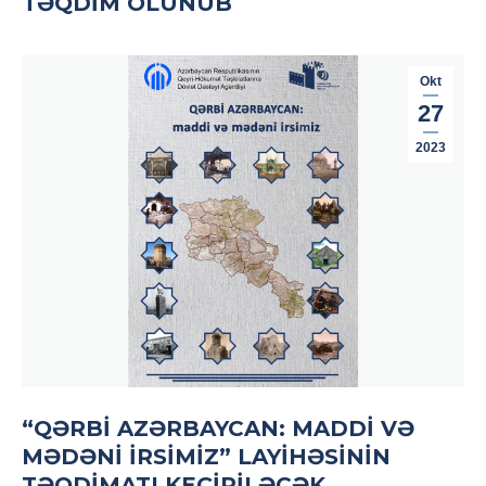
TƏQDIM OLUNUB
Okt
27
2023
“QƏRBI AZƏRBAYCAN: MADDI VƏ
MƏDƏNI IRSIMIZ” LAYIHƏSININ
TƏQDIMATI KEÇIRILƏCƏK