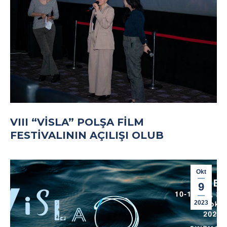
VIII “VISLA” POLŞA FILM
FESTIVALININ AÇILIŞI OLUB
Okt
9
2023