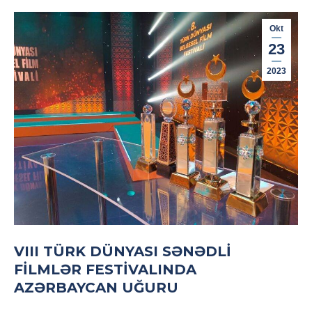
Okt
23
2023
VIII TÜRK DÜNYASI SƏNƏDLI
FILMLƏR FESTIVALINDA
AZƏRBAYCAN UĞURU