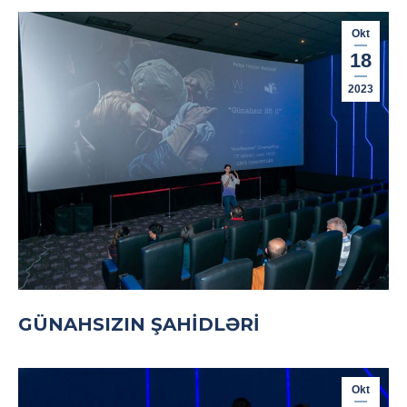
Okt
18
2023
GÜNAHSIZIN ŞAHIDLƏRI
Okt