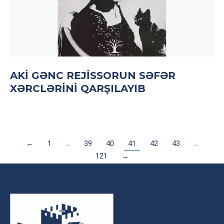
AKİ GƏNC REJISSORUN SƏFƏR
XƏRCLƏRINI QARŞILAYIB
←
1
…
39
40
41
42
43
…
121
→