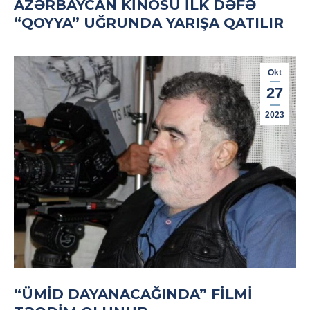
AZƏRBAYCAN KINOSU ILK DƏFƏ
“QOYYA” UĞRUNDA YARIŞA QATILIR
Okt
27
2023
“ÜMID DAYANACAĞINDA” FILMI