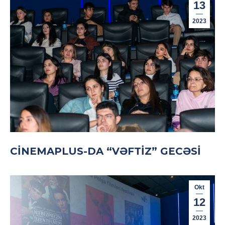
13
2023
CINEMAPLUS-DA “VƏFTIZ” GECƏSI
Okt
12
2023