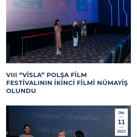
VIII “VISLA” POLŞA FILM
FESTIVALININ IKINCI FILMI NÜMAYIŞ
OLUNDU
Okt
11
2023